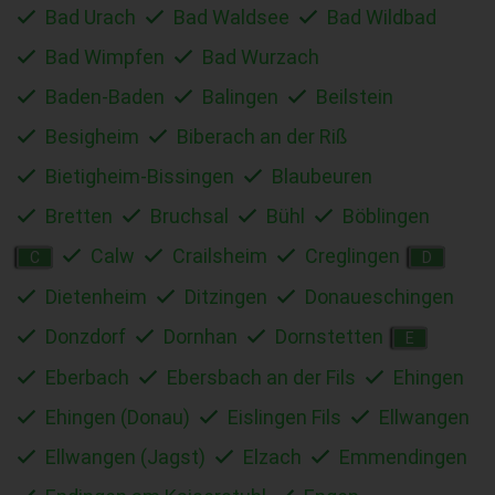
Bad Urach
Bad Waldsee
Bad Wildbad
Bad Wimpfen
Bad Wurzach
Baden-Baden
Balingen
Beilstein
Besigheim
Biberach an der Riß
Bietigheim-Bissingen
Blaubeuren
Bretten
Bruchsal
Bühl
Böblingen
Calw
Crailsheim
Creglingen
C
D
Dietenheim
Ditzingen
Donaueschingen
Donzdorf
Dornhan
Dornstetten
E
Eberbach
Ebersbach an der Fils
Ehingen
Ehingen (Donau)
Eislingen Fils
Ellwangen
Ellwangen (Jagst)
Elzach
Emmendingen