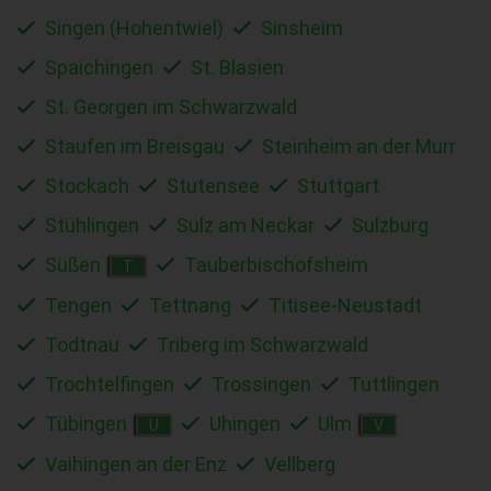
Singen (Hohentwiel)
Sinsheim
Spaichingen
St. Blasien
St. Georgen im Schwarzwald
Staufen im Breisgau
Steinheim an der Murr
Stockach
Stutensee
Stuttgart
Stühlingen
Sulz am Neckar
Sulzburg
Süßen
Tauberbischofsheim
T
Tengen
Tettnang
Titisee-Neustadt
Todtnau
Triberg im Schwarzwald
Trochtelfingen
Trossingen
Tuttlingen
Tübingen
Uhingen
Ulm
U
V
Vaihingen an der Enz
Vellberg