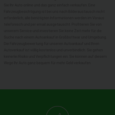
Sie Ihr Auto online und das ganz einfach verkaufen. Eine
Fahrzeugbesichtigung ist bei uns nach Bilderaustausch nicht
erforderlich, alle benötigten Informationen werden im Voraus
telefonisch und per email ausgetauscht. Profitieren Sie von
unserem Service und investieren Sie keine Zeit mehr für die
Suche nach einem Autoankauf in Großbottwar und Umgebung.
Die Fahrzeugbewertung für unseren Autoankauf und Ihren
Autoverkauf ist völlig kostenlos und unverbindlich. Sie gehen
keinerlei Risiko und Verpflichtungen ein. Sie können auf diesem
Wege Ihr Auto ganz bequem für mehr Geld verkaufen.