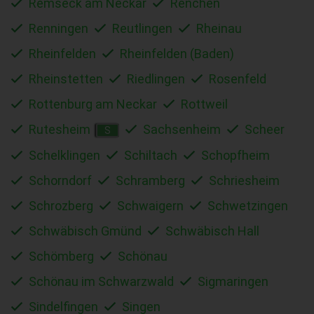
Remseck am Neckar
Renchen
Renningen
Reutlingen
Rheinau
Rheinfelden
Rheinfelden (Baden)
Rheinstetten
Riedlingen
Rosenfeld
Rottenburg am Neckar
Rottweil
Rutesheim
Sachsenheim
Scheer
S
Schelklingen
Schiltach
Schopfheim
Schorndorf
Schramberg
Schriesheim
Schrozberg
Schwaigern
Schwetzingen
Schwäbisch Gmünd
Schwäbisch Hall
Schömberg
Schönau
Schönau im Schwarzwald
Sigmaringen
Sindelfingen
Singen