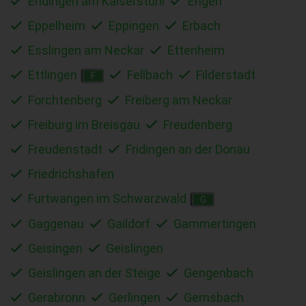
Endingen am Kaiserstuhl
Engen
Eppelheim
Eppingen
Erbach
Esslingen am Neckar
Ettenheim
Ettlingen
Fellbach
Filderstadt
F
Forchtenberg
Freiberg am Neckar
Freiburg im Breisgau
Freudenberg
Freudenstadt
Fridingen an der Donau
Friedrichshafen
Furtwangen im Schwarzwald
G
Gaggenau
Gaildorf
Gammertingen
Geisingen
Geislingen
Geislingen an der Steige
Gengenbach
Gerabronn
Gerlingen
Gernsbach