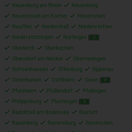
Neuenburg am Rhein
Neuenbürg
Neuenstadt am Kocher
Neuenstein
Neuffen
Niedernhall
Niederstetten
Niederstotzingen
Nürtingen
O
Oberkirch
Oberkochen
Oberndorf am Neckar
Oberriexingen
Ochsenhausen
Offenburg
Oppenau
Osterburken
Ostfildern
Owen
P
Pforzheim
Pfullendorf
Pfullingen
Philippsburg
Plochingen
R
Radolfzell am Bodensee
Rastatt
Rauenberg
Ravensburg
Ravenstein