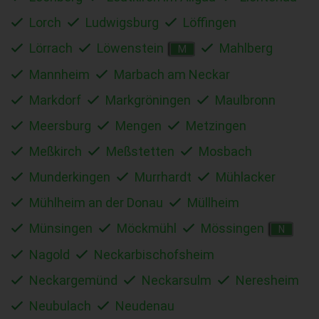
Lorch
Ludwigsburg
Löffingen
Lörrach
Löwenstein
Mahlberg
M
Mannheim
Marbach am Neckar
Markdorf
Markgröningen
Maulbronn
Meersburg
Mengen
Metzingen
Meßkirch
Meßstetten
Mosbach
Munderkingen
Murrhardt
Mühlacker
Mühlheim an der Donau
Müllheim
Münsingen
Möckmühl
Mössingen
N
Nagold
Neckarbischofsheim
Neckargemünd
Neckarsulm
Neresheim
Neubulach
Neudenau