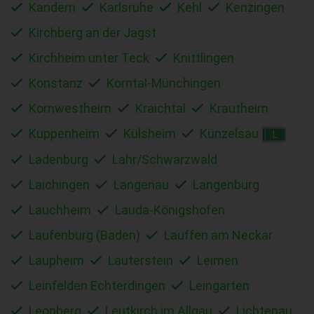
Kandern
Karlsruhe
Kehl
Kenzingen
Kirchberg an der Jagst
Kirchheim unter Teck
Knittlingen
Konstanz
Korntal-Münchingen
Kornwestheim
Kraichtal
Krautheim
Kuppenheim
Külsheim
Künzelsau
L
Ladenburg
Lahr/Schwarzwald
Laichingen
Langenau
Langenburg
Lauchheim
Lauda-Königshofen
Laufenburg (Baden)
Lauffen am Neckar
Laupheim
Lauterstein
Leimen
Leinfelden Echterdingen
Leingarten
Leonberg
Leutkirch im Allgäu
Lichtenau