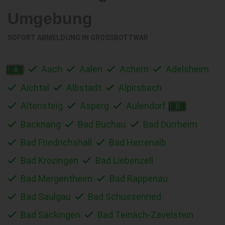
Umgebung
SOFORT ABMELDUNG IN
GROSSBOTTWAR
Aach
Aalen
Achern
Adelsheim
A
Aichtal
Albstadt
Alpirsbach
Altensteig
Asperg
Aulendorf
B
Backnang
Bad Buchau
Bad Dürrheim
Bad Friedrichshall
Bad Herrenalb
Bad Krozingen
Bad Liebenzell
Bad Mergentheim
Bad Rappenau
Bad Saulgau
Bad Schussenried
Bad Säckingen
Bad Teinach-Zavelstein