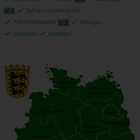
Zell am Harmersbach
Z
Zell im Wiesental
Öhringen
Ö
Östringen
Ötisheim