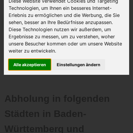
Diese Website verwendet Cookies und Targeting
Technologien, um Ihnen ein besseres Internet-
Erlebnis zu ermöglichen und die Werbung, die Sie
sehen, besser an Ihre Bedürfnisse anzupassen.
JETZT KOSTENLOSE BEWERTUNG
Diese Technologien nutzen wir außerdem, um
Ergebnisse zu messen, um zu verstehen, woher
Kostenloses Angebot
für den Ankauf Ihres Autos inklusive der
unsere Besucher kommen oder um unsere Website
Abholung, auf Wunsch sofort Geld. Ihre Daten werden nicht mit Dritten
weiter zu entwickeln.
geteilt.
Wir garantieren 100% Sicherheit.
Alle akzeptieren
Einstellungen ändern
Abholung in folgenden
Städten in Baden-
Württemberg und