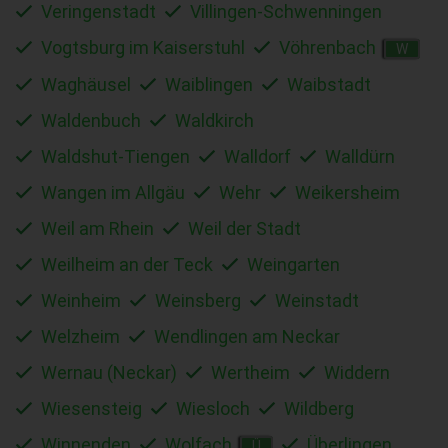
Veringenstadt
Villingen-Schwenningen
Vogtsburg im Kaiserstuhl
Vöhrenbach
W
Waghäusel
Waiblingen
Waibstadt
Waldenbuch
Waldkirch
Waldshut-Tiengen
Walldorf
Walldürn
Wangen im Allgäu
Wehr
Weikersheim
Weil am Rhein
Weil der Stadt
Weilheim an der Teck
Weingarten
Weinheim
Weinsberg
Weinstadt
Welzheim
Wendlingen am Neckar
Wernau (Neckar)
Wertheim
Widdern
Wiesensteig
Wiesloch
Wildberg
Winnenden
Wolfach
Überlingen
Ü