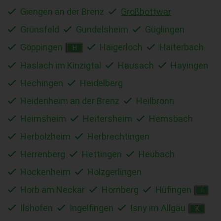
Giengen an der Brenz
Großbottwar
Grünsfeld
Gundelsheim
Güglingen
Göppingen
Haigerloch
Haiterbach
H
Haslach im Kinzigtal
Hausach
Hayingen
Hechingen
Heidelberg
Heidenheim an der Brenz
Heilbronn
Heimsheim
Heitersheim
Hemsbach
Herbolzheim
Herbrechtingen
Herrenberg
Hettingen
Heubach
Hockenheim
Holzgerlingen
Horb am Neckar
Hornberg
Hüfingen
I
Ilshofen
Ingelfingen
Isny im Allgäu
K