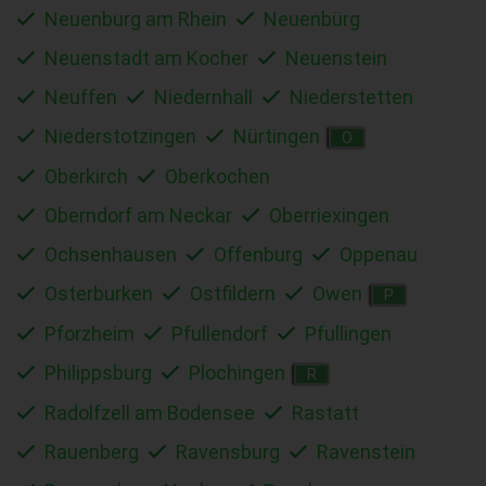
Neuenburg am Rhein
Neuenbürg
Neuenstadt am Kocher
Neuenstein
Neuffen
Niedernhall
Niederstetten
Niederstotzingen
Nürtingen
O
Oberkirch
Oberkochen
Oberndorf am Neckar
Oberriexingen
Ochsenhausen
Offenburg
Oppenau
Osterburken
Ostfildern
Owen
P
Pforzheim
Pfullendorf
Pfullingen
Philippsburg
Plochingen
R
Radolfzell am Bodensee
Rastatt
Rauenberg
Ravensburg
Ravenstein