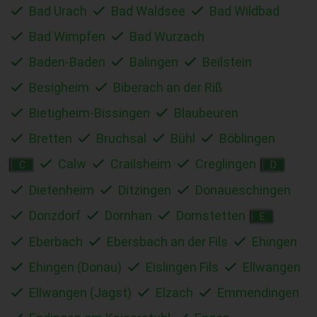
Bad Urach
Bad Waldsee
Bad Wildbad
Bad Wimpfen
Bad Wurzach
Baden-Baden
Balingen
Beilstein
Besigheim
Biberach an der Riß
Bietigheim-Bissingen
Blaubeuren
Bretten
Bruchsal
Bühl
Böblingen
Calw
Crailsheim
Creglingen
C
D
Dietenheim
Ditzingen
Donaueschingen
Donzdorf
Dornhan
Dornstetten
E
Eberbach
Ebersbach an der Fils
Ehingen
Ehingen (Donau)
Eislingen Fils
Ellwangen
Ellwangen (Jagst)
Elzach
Emmendingen