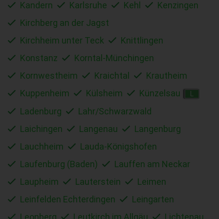
Kandern
Karlsruhe
Kehl
Kenzingen
Kirchberg an der Jagst
Kirchheim unter Teck
Knittlingen
Konstanz
Korntal-Münchingen
Kornwestheim
Kraichtal
Krautheim
Kuppenheim
Külsheim
Künzelsau
L
Ladenburg
Lahr/Schwarzwald
Laichingen
Langenau
Langenburg
Lauchheim
Lauda-Königshofen
Laufenburg (Baden)
Lauffen am Neckar
Laupheim
Lauterstein
Leimen
Leinfelden Echterdingen
Leingarten
Leonberg
Leutkirch im Allgäu
Lichtenau