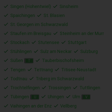
Singen (Hohentwiel)
Sinsheim
Spaichingen
St. Blasien
St. Georgen im Schwarzwald
Staufen im Breisgau
Steinheim an der Murr
Stockach
Stutensee
Stuttgart
Stühlingen
Sulz am Neckar
Sulzburg
Süßen
Tauberbischofsheim
T
Tengen
Tettnang
Titisee-Neustadt
Todtnau
Triberg im Schwarzwald
Trochtelfingen
Trossingen
Tuttlingen
Tübingen
Uhingen
Ulm
U
V
Vaihingen an der Enz
Vellberg