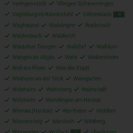
Veringenstadt
Villingen-Schwenningen
Vogtsburg im Kaiserstuhl
Vöhrenbach
W
Waghäusel
Waiblingen
Waibstadt
Waldenbuch
Waldkirch
Waldshut-Tiengen
Walldorf
Walldürn
Wangen im Allgäu
Wehr
Weikersheim
Weil am Rhein
Weil der Stadt
Weilheim an der Teck
Weingarten
Weinheim
Weinsberg
Weinstadt
Welzheim
Wendlingen am Neckar
Wernau (Neckar)
Wertheim
Widdern
Wiesensteig
Wiesloch
Wildberg
Winnenden
Wolfach
Überlingen
Ü