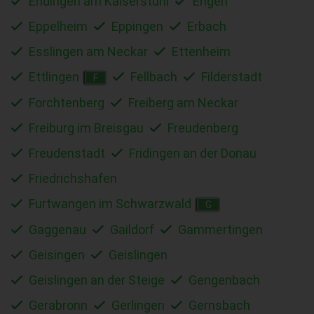
Endingen am Kaiserstuhl
Engen
Eppelheim
Eppingen
Erbach
Esslingen am Neckar
Ettenheim
Ettlingen
Fellbach
Filderstadt
F
Forchtenberg
Freiberg am Neckar
Freiburg im Breisgau
Freudenberg
Freudenstadt
Fridingen an der Donau
Friedrichshafen
Furtwangen im Schwarzwald
G
Gaggenau
Gaildorf
Gammertingen
Geisingen
Geislingen
Geislingen an der Steige
Gengenbach
Gerabronn
Gerlingen
Gernsbach