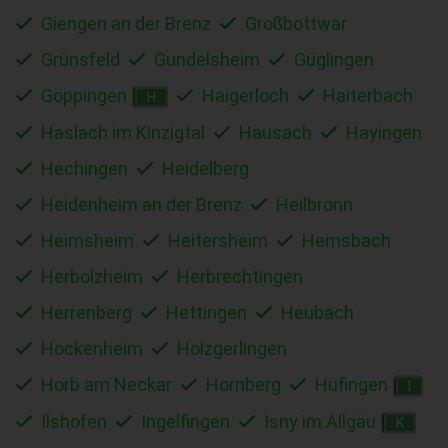
Giengen an der Brenz
Großbottwar
Grünsfeld
Gundelsheim
Güglingen
Göppingen
Haigerloch
Haiterbach
H
Haslach im Kinzigtal
Hausach
Hayingen
Hechingen
Heidelberg
Heidenheim an der Brenz
Heilbronn
Heimsheim
Heitersheim
Hemsbach
Herbolzheim
Herbrechtingen
Herrenberg
Hettingen
Heubach
Hockenheim
Holzgerlingen
Horb am Neckar
Hornberg
Hüfingen
I
Ilshofen
Ingelfingen
Isny im Allgäu
K