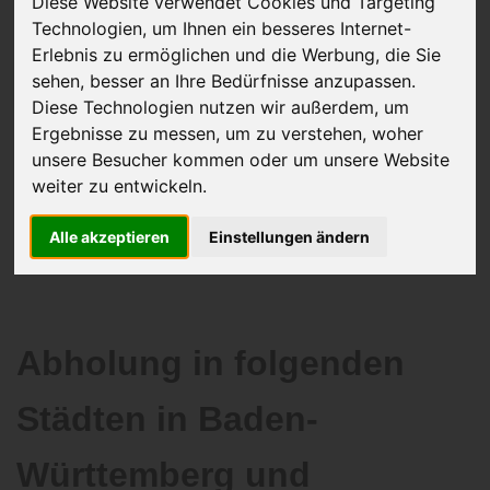
Diese Website verwendet Cookies und Targeting
Technologien, um Ihnen ein besseres Internet-
Erlebnis zu ermöglichen und die Werbung, die Sie
sehen, besser an Ihre Bedürfnisse anzupassen.
JETZT KOSTENLOSE BEWERTUNG
Diese Technologien nutzen wir außerdem, um
Ergebnisse zu messen, um zu verstehen, woher
Kostenloses Angebot
für den Ankauf Ihres Autos inklusive der
unsere Besucher kommen oder um unsere Website
Abholung, auf Wunsch sofort Geld. Ihre Daten werden nicht mit Dritten
weiter zu entwickeln.
geteilt.
Wir garantieren 100% Sicherheit.
Alle akzeptieren
Einstellungen ändern
Abholung in folgenden
Städten in Baden-
Württemberg und