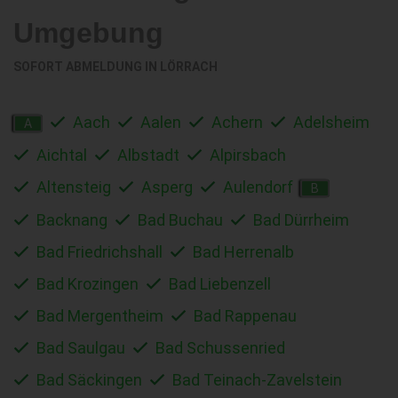
Umgebung
SOFORT ABMELDUNG IN
LÖRRACH
Aach
Aalen
Achern
Adelsheim
A
Aichtal
Albstadt
Alpirsbach
Altensteig
Asperg
Aulendorf
B
Backnang
Bad Buchau
Bad Dürrheim
Bad Friedrichshall
Bad Herrenalb
Bad Krozingen
Bad Liebenzell
Bad Mergentheim
Bad Rappenau
Bad Saulgau
Bad Schussenried
Bad Säckingen
Bad Teinach-Zavelstein