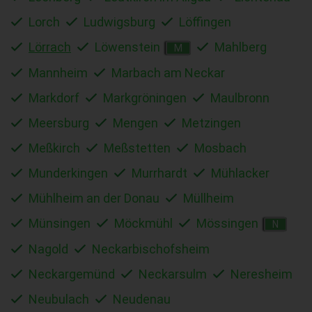
Lorch
Ludwigsburg
Löffingen
Lörrach
Löwenstein
Mahlberg
M
Mannheim
Marbach am Neckar
Markdorf
Markgröningen
Maulbronn
Meersburg
Mengen
Metzingen
Meßkirch
Meßstetten
Mosbach
Munderkingen
Murrhardt
Mühlacker
Mühlheim an der Donau
Müllheim
Münsingen
Möckmühl
Mössingen
N
Nagold
Neckarbischofsheim
Neckargemünd
Neckarsulm
Neresheim
Neubulach
Neudenau