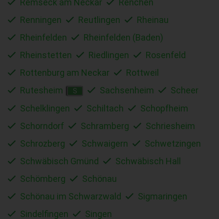
Remseck am Neckar
Renchen
Renningen
Reutlingen
Rheinau
Rheinfelden
Rheinfelden (Baden)
Rheinstetten
Riedlingen
Rosenfeld
Rottenburg am Neckar
Rottweil
Rutesheim
Sachsenheim
Scheer
S
Schelklingen
Schiltach
Schopfheim
Schorndorf
Schramberg
Schriesheim
Schrozberg
Schwaigern
Schwetzingen
Schwäbisch Gmünd
Schwäbisch Hall
Schömberg
Schönau
Schönau im Schwarzwald
Sigmaringen
Sindelfingen
Singen