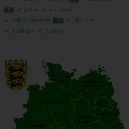
Zell am Harmersbach
Z
Zell im Wiesental
Öhringen
Ö
Östringen
Ötisheim