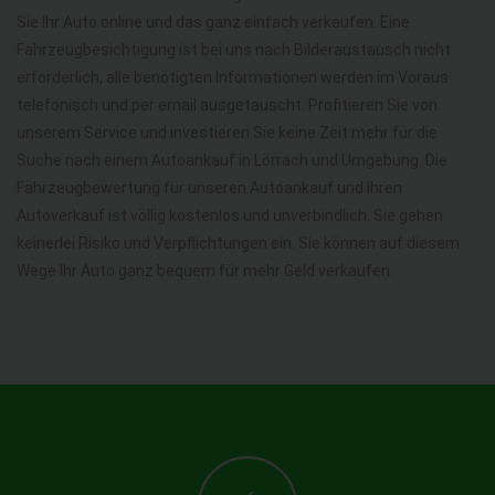
Sie Ihr Auto online und das ganz einfach verkaufen. Eine
Fahrzeugbesichtigung ist bei uns nach Bilderaustausch nicht
erforderlich, alle benötigten Informationen werden im Voraus
telefonisch und per email ausgetauscht. Profitieren Sie von
unserem Service und investieren Sie keine Zeit mehr für die
Suche nach einem Autoankauf in Lörrach und Umgebung. Die
Fahrzeugbewertung für unseren Autoankauf und Ihren
Autoverkauf ist völlig kostenlos und unverbindlich. Sie gehen
keinerlei Risiko und Verpflichtungen ein. Sie können auf diesem
Wege Ihr Auto ganz bequem für mehr Geld verkaufen.