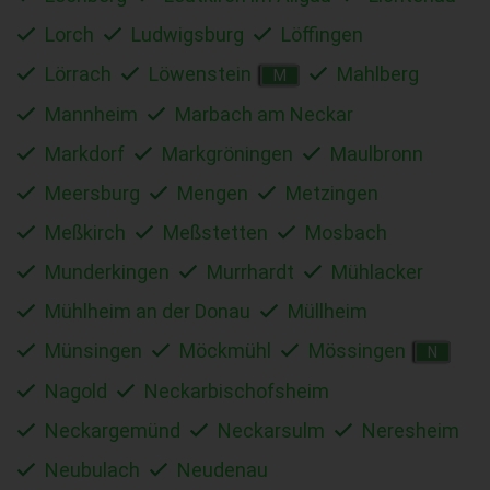
Lorch
Ludwigsburg
Löffingen
Lörrach
Löwenstein
Mahlberg
M
Mannheim
Marbach am Neckar
Markdorf
Markgröningen
Maulbronn
Meersburg
Mengen
Metzingen
Meßkirch
Meßstetten
Mosbach
Munderkingen
Murrhardt
Mühlacker
Mühlheim an der Donau
Müllheim
Münsingen
Möckmühl
Mössingen
N
Nagold
Neckarbischofsheim
Neckargemünd
Neckarsulm
Neresheim
Neubulach
Neudenau