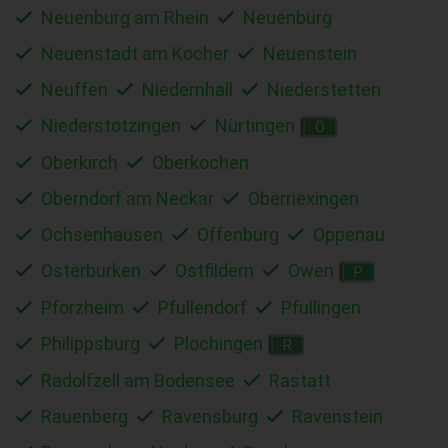
Neuenburg am Rhein
Neuenbürg
Neuenstadt am Kocher
Neuenstein
Neuffen
Niedernhall
Niederstetten
Niederstotzingen
Nürtingen
O
Oberkirch
Oberkochen
Oberndorf am Neckar
Oberriexingen
Ochsenhausen
Offenburg
Oppenau
Osterburken
Ostfildern
Owen
P
Pforzheim
Pfullendorf
Pfullingen
Philippsburg
Plochingen
R
Radolfzell am Bodensee
Rastatt
Rauenberg
Ravensburg
Ravenstein