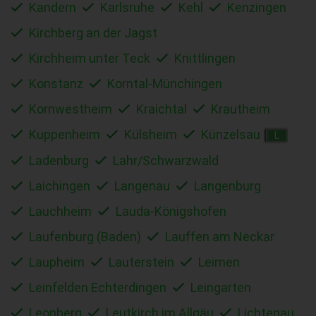
Kandern
Karlsruhe
Kehl
Kenzingen
Kirchberg an der Jagst
Kirchheim unter Teck
Knittlingen
Konstanz
Korntal-Münchingen
Kornwestheim
Kraichtal
Krautheim
Kuppenheim
Külsheim
Künzelsau
L
Ladenburg
Lahr/Schwarzwald
Laichingen
Langenau
Langenburg
Lauchheim
Lauda-Königshofen
Laufenburg (Baden)
Lauffen am Neckar
Laupheim
Lauterstein
Leimen
Leinfelden Echterdingen
Leingarten
Leonberg
Leutkirch im Allgäu
Lichtenau