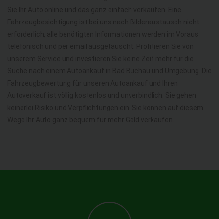
Sie Ihr Auto online und das ganz einfach verkaufen. Eine
Fahrzeugbesichtigung ist bei uns nach Bilderaustausch nicht
erforderlich, alle benötigten Informationen werden im Voraus
telefonisch und per email ausgetauscht. Profitieren Sie von
unserem Service und investieren Sie keine Zeit mehr für die
Suche nach einem Autoankauf in Bad Buchau und Umgebung. Die
Fahrzeugbewertung für unseren Autoankauf und Ihren
Autoverkauf ist völlig kostenlos und unverbindlich. Sie gehen
keinerlei Risiko und Verpflichtungen ein. Sie können auf diesem
Wege Ihr Auto ganz bequem für mehr Geld verkaufen.