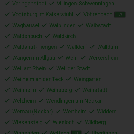
Veringenstadt
Villingen-Schwenningen
Vogtsburg im Kaiserstuhl
Vöhrenbach
W
Waghäusel
Waiblingen
Waibstadt
Waldenbuch
Waldkirch
Waldshut-Tiengen
Walldorf
Walldürn
Wangen im Allgäu
Wehr
Weikersheim
Weil am Rhein
Weil der Stadt
Weilheim an der Teck
Weingarten
Weinheim
Weinsberg
Weinstadt
Welzheim
Wendlingen am Neckar
Wernau (Neckar)
Wertheim
Widdern
Wiesensteig
Wiesloch
Wildberg
Winnenden
Wolfach
Überlingen
Ü