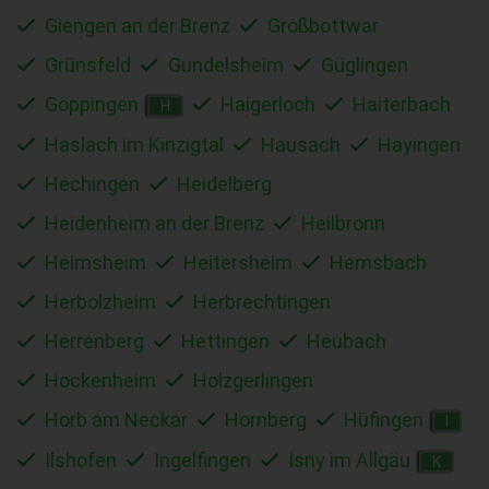
Giengen an der Brenz
Großbottwar
Grünsfeld
Gundelsheim
Güglingen
Göppingen
Haigerloch
Haiterbach
H
Haslach im Kinzigtal
Hausach
Hayingen
Hechingen
Heidelberg
Heidenheim an der Brenz
Heilbronn
Heimsheim
Heitersheim
Hemsbach
Herbolzheim
Herbrechtingen
Herrenberg
Hettingen
Heubach
Hockenheim
Holzgerlingen
Horb am Neckar
Hornberg
Hüfingen
I
Ilshofen
Ingelfingen
Isny im Allgäu
K