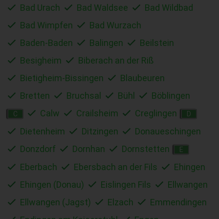
Bad Urach
Bad Waldsee
Bad Wildbad
Bad Wimpfen
Bad Wurzach
Baden-Baden
Balingen
Beilstein
Besigheim
Biberach an der Riß
Bietigheim-Bissingen
Blaubeuren
Bretten
Bruchsal
Bühl
Böblingen
Calw
Crailsheim
Creglingen
C
D
Dietenheim
Ditzingen
Donaueschingen
Donzdorf
Dornhan
Dornstetten
E
Eberbach
Ebersbach an der Fils
Ehingen
Ehingen (Donau)
Eislingen Fils
Ellwangen
Ellwangen (Jagst)
Elzach
Emmendingen