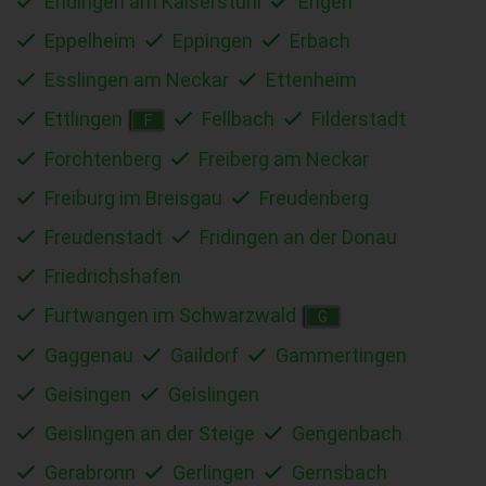
Endingen am Kaiserstuhl
Engen
Eppelheim
Eppingen
Erbach
Esslingen am Neckar
Ettenheim
Ettlingen
Fellbach
Filderstadt
F
Forchtenberg
Freiberg am Neckar
Freiburg im Breisgau
Freudenberg
Freudenstadt
Fridingen an der Donau
Friedrichshafen
Furtwangen im Schwarzwald
G
Gaggenau
Gaildorf
Gammertingen
Geisingen
Geislingen
Geislingen an der Steige
Gengenbach
Gerabronn
Gerlingen
Gernsbach