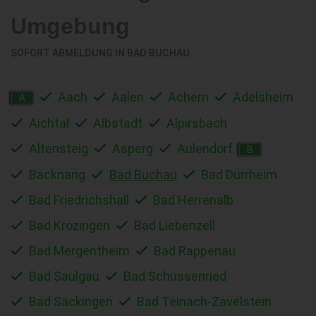
Umgebung
SOFORT ABMELDUNG IN
BAD BUCHAU
Aach
Aalen
Achern
Adelsheim
A
Aichtal
Albstadt
Alpirsbach
Altensteig
Asperg
Aulendorf
B
Backnang
Bad Buchau
Bad Dürrheim
Bad Friedrichshall
Bad Herrenalb
Bad Krozingen
Bad Liebenzell
Bad Mergentheim
Bad Rappenau
Bad Saulgau
Bad Schussenried
Bad Säckingen
Bad Teinach-Zavelstein