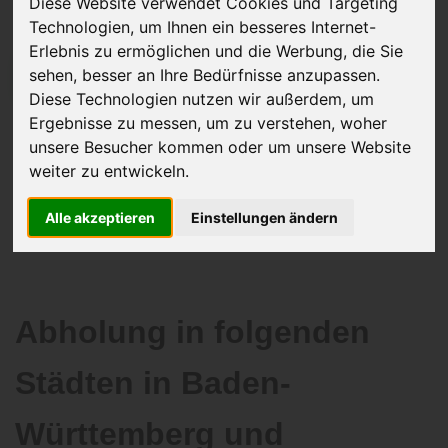
Diese Website verwendet Cookies und Targeting
Technologien, um Ihnen ein besseres Internet-
Erlebnis zu ermöglichen und die Werbung, die Sie
sehen, besser an Ihre Bedürfnisse anzupassen.
JETZT KOSTENLOSE BEWERTUNG
Diese Technologien nutzen wir außerdem, um
Ergebnisse zu messen, um zu verstehen, woher
Kostenloses Angebot
für den Ankauf Ihres Autos inklusive der
unsere Besucher kommen oder um unsere Website
Abholung, auf Wunsch sofort Geld. Ihre Daten werden nicht mit Dritten
weiter zu entwickeln.
geteilt.
Wir garantieren 100% Sicherheit.
Alle akzeptieren
Einstellungen ändern
Abholung in folgenden
Städten in Baden-
Württemberg und