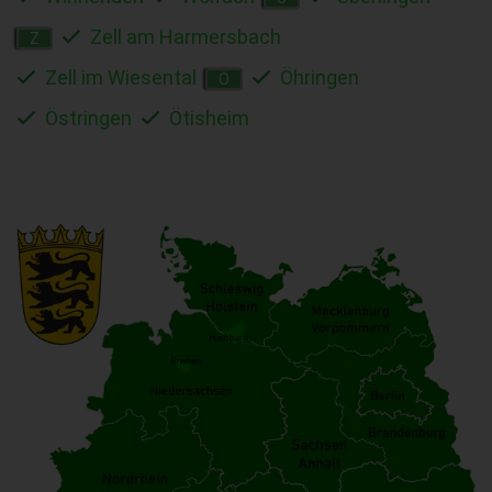
Zell am Harmersbach
Z
Zell im Wiesental
Öhringen
Ö
Östringen
Ötisheim