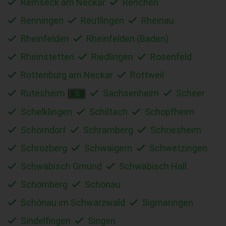
Remseck am Neckar
Renchen
Renningen
Reutlingen
Rheinau
Rheinfelden
Rheinfelden (Baden)
Rheinstetten
Riedlingen
Rosenfeld
Rottenburg am Neckar
Rottweil
Rutesheim
Sachsenheim
Scheer
S
Schelklingen
Schiltach
Schopfheim
Schorndorf
Schramberg
Schriesheim
Schrozberg
Schwaigern
Schwetzingen
Schwäbisch Gmünd
Schwäbisch Hall
Schömberg
Schönau
Schönau im Schwarzwald
Sigmaringen
Sindelfingen
Singen