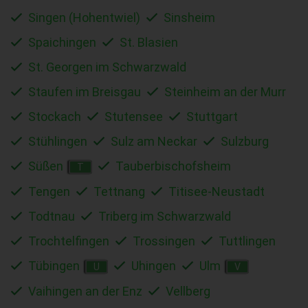
Singen (Hohentwiel)
Sinsheim
Spaichingen
St. Blasien
St. Georgen im Schwarzwald
Staufen im Breisgau
Steinheim an der Murr
Stockach
Stutensee
Stuttgart
Stühlingen
Sulz am Neckar
Sulzburg
Süßen
Tauberbischofsheim
T
Tengen
Tettnang
Titisee-Neustadt
Todtnau
Triberg im Schwarzwald
Trochtelfingen
Trossingen
Tuttlingen
Tübingen
Uhingen
Ulm
U
V
Vaihingen an der Enz
Vellberg