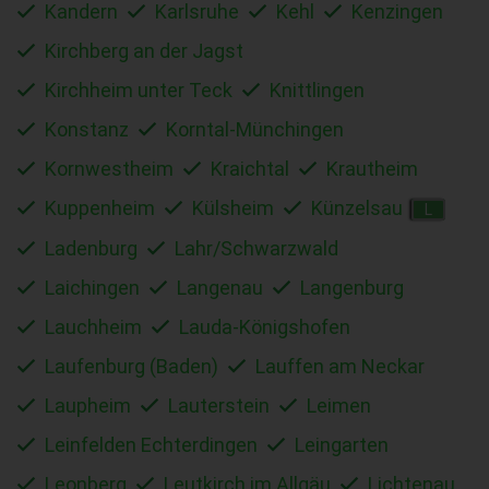
Kandern
Karlsruhe
Kehl
Kenzingen
Kirchberg an der Jagst
Kirchheim unter Teck
Knittlingen
Konstanz
Korntal-Münchingen
Kornwestheim
Kraichtal
Krautheim
Kuppenheim
Külsheim
Künzelsau
L
Ladenburg
Lahr/Schwarzwald
Laichingen
Langenau
Langenburg
Lauchheim
Lauda-Königshofen
Laufenburg (Baden)
Lauffen am Neckar
Laupheim
Lauterstein
Leimen
Leinfelden Echterdingen
Leingarten
Leonberg
Leutkirch im Allgäu
Lichtenau