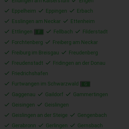
Endingen am Kaiserstuhl
Engen
Eppelheim
Eppingen
Erbach
Esslingen am Neckar
Ettenheim
Ettlingen
Fellbach
Filderstadt
F
Forchtenberg
Freiberg am Neckar
Freiburg im Breisgau
Freudenberg
Freudenstadt
Fridingen an der Donau
Friedrichshafen
Furtwangen im Schwarzwald
G
Gaggenau
Gaildorf
Gammertingen
Geisingen
Geislingen
Geislingen an der Steige
Gengenbach
Gerabronn
Gerlingen
Gernsbach