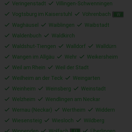
Veringenstadt
Villingen-Schwenningen
Vogtsburg im Kaiserstuhl
Vöhrenbach
W
Waghäusel
Waiblingen
Waibstadt
Waldenbuch
Waldkirch
Waldshut-Tiengen
Walldorf
Walldürn
Wangen im Allgäu
Wehr
Weikersheim
Weil am Rhein
Weil der Stadt
Weilheim an der Teck
Weingarten
Weinheim
Weinsberg
Weinstadt
Welzheim
Wendlingen am Neckar
Wernau (Neckar)
Wertheim
Widdern
Wiesensteig
Wiesloch
Wildberg
Winnenden
Wolfach
Überlingen
Ü