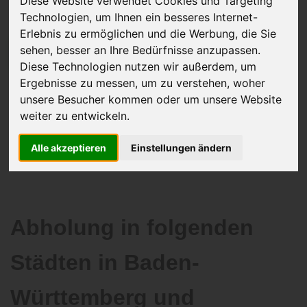
Diese Website verwendet Cookies und Targeting
Technologien, um Ihnen ein besseres Internet-
Erlebnis zu ermöglichen und die Werbung, die Sie
sehen, besser an Ihre Bedürfnisse anzupassen.
JETZT KOSTENLOSE BEWERTUNG
Diese Technologien nutzen wir außerdem, um
Ergebnisse zu messen, um zu verstehen, woher
Kostenloses Angebot
für den Ankauf Ihres Autos inklusive der
unsere Besucher kommen oder um unsere Website
Abholung, auf Wunsch sofort Geld. Ihre Daten werden nicht mit Dritten
weiter zu entwickeln.
geteilt.
Wir garantieren 100% Sicherheit.
Alle akzeptieren
Einstellungen ändern
Abholung in folgenden
Städten in Baden-
Württemberg und