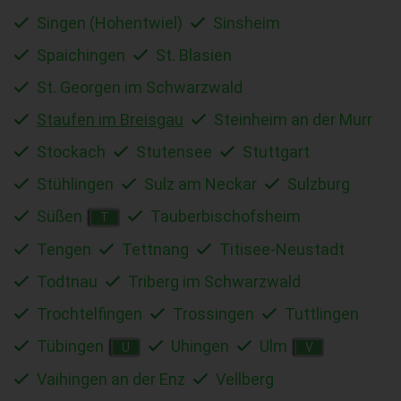
Singen (Hohentwiel)
Sinsheim
Spaichingen
St. Blasien
St. Georgen im Schwarzwald
Staufen im Breisgau
Steinheim an der Murr
Stockach
Stutensee
Stuttgart
Stühlingen
Sulz am Neckar
Sulzburg
Süßen
Tauberbischofsheim
T
Tengen
Tettnang
Titisee-Neustadt
Todtnau
Triberg im Schwarzwald
Trochtelfingen
Trossingen
Tuttlingen
Tübingen
Uhingen
Ulm
U
V
Vaihingen an der Enz
Vellberg