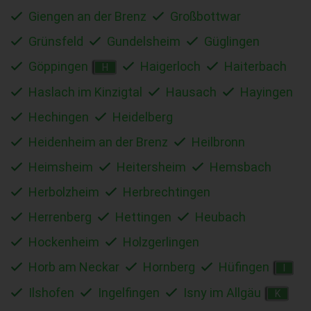
Giengen an der Brenz
Großbottwar
Grünsfeld
Gundelsheim
Güglingen
Göppingen
Haigerloch
Haiterbach
H
Haslach im Kinzigtal
Hausach
Hayingen
Hechingen
Heidelberg
Heidenheim an der Brenz
Heilbronn
Heimsheim
Heitersheim
Hemsbach
Herbolzheim
Herbrechtingen
Herrenberg
Hettingen
Heubach
Hockenheim
Holzgerlingen
Horb am Neckar
Hornberg
Hüfingen
I
Ilshofen
Ingelfingen
Isny im Allgäu
K