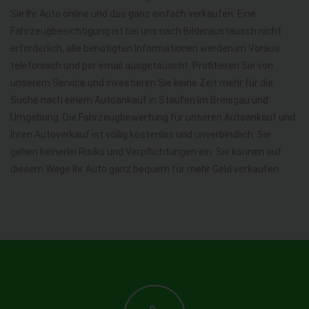
Sie Ihr Auto online und das ganz einfach verkaufen. Eine
Fahrzeugbesichtigung ist bei uns nach Bilderaustausch nicht
erforderlich, alle benötigten Informationen werden im Voraus
telefonisch und per email ausgetauscht. Profitieren Sie von
unserem Service und investieren Sie keine Zeit mehr für die
Suche nach einem Autoankauf in Staufen im Breisgau und
Umgebung. Die Fahrzeugbewertung für unseren Autoankauf und
Ihren Autoverkauf ist völlig kostenlos und unverbindlich. Sie
gehen keinerlei Risiko und Verpflichtungen ein. Sie können auf
diesem Wege Ihr Auto ganz bequem für mehr Geld verkaufen.