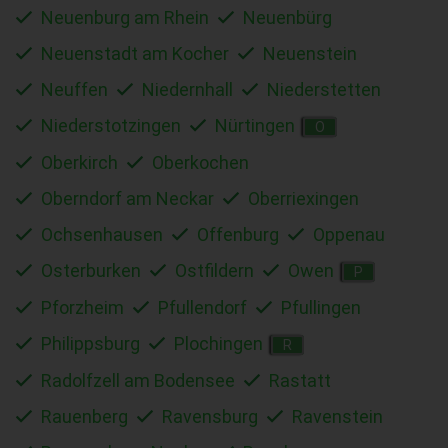
Neuenburg am Rhein
Neuenbürg
Neuenstadt am Kocher
Neuenstein
Neuffen
Niedernhall
Niederstetten
Niederstotzingen
Nürtingen
O
Oberkirch
Oberkochen
Oberndorf am Neckar
Oberriexingen
Ochsenhausen
Offenburg
Oppenau
Osterburken
Ostfildern
Owen
P
Pforzheim
Pfullendorf
Pfullingen
Philippsburg
Plochingen
R
Radolfzell am Bodensee
Rastatt
Rauenberg
Ravensburg
Ravenstein