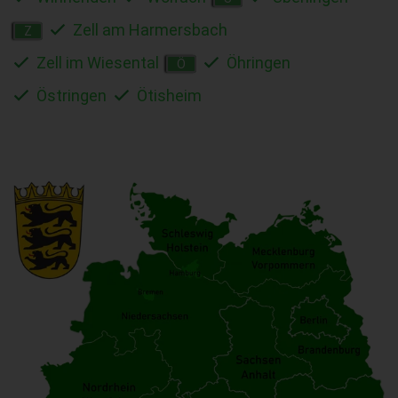
Zell am Harmersbach
Z
Zell im Wiesental
Öhringen
Ö
Östringen
Ötisheim