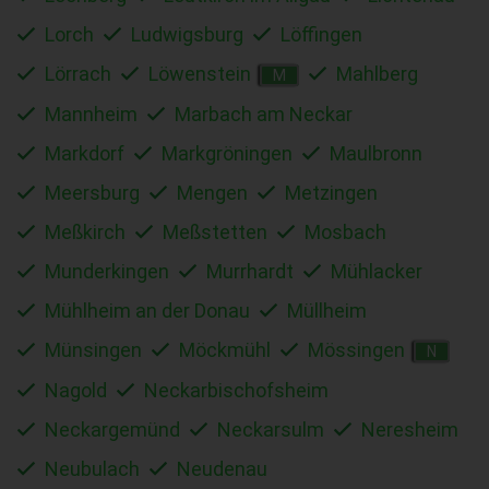
Lorch
Ludwigsburg
Löffingen
Lörrach
Löwenstein
Mahlberg
M
Mannheim
Marbach am Neckar
Markdorf
Markgröningen
Maulbronn
Meersburg
Mengen
Metzingen
Meßkirch
Meßstetten
Mosbach
Munderkingen
Murrhardt
Mühlacker
Mühlheim an der Donau
Müllheim
Münsingen
Möckmühl
Mössingen
N
Nagold
Neckarbischofsheim
Neckargemünd
Neckarsulm
Neresheim
Neubulach
Neudenau