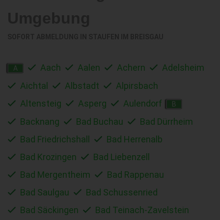
Umgebung
SOFORT ABMELDUNG IN
STAUFEN IM BREISGAU
Aach
Aalen
Achern
Adelsheim
A
Aichtal
Albstadt
Alpirsbach
Altensteig
Asperg
Aulendorf
B
Backnang
Bad Buchau
Bad Dürrheim
Bad Friedrichshall
Bad Herrenalb
Bad Krozingen
Bad Liebenzell
Bad Mergentheim
Bad Rappenau
Bad Saulgau
Bad Schussenried
Bad Säckingen
Bad Teinach-Zavelstein