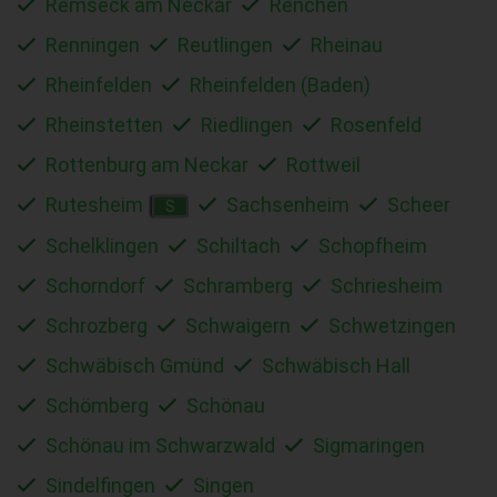
Remseck am Neckar
Renchen
Renningen
Reutlingen
Rheinau
Rheinfelden
Rheinfelden (Baden)
Rheinstetten
Riedlingen
Rosenfeld
Rottenburg am Neckar
Rottweil
Rutesheim
Sachsenheim
Scheer
S
Schelklingen
Schiltach
Schopfheim
Schorndorf
Schramberg
Schriesheim
Schrozberg
Schwaigern
Schwetzingen
Schwäbisch Gmünd
Schwäbisch Hall
Schömberg
Schönau
Schönau im Schwarzwald
Sigmaringen
Sindelfingen
Singen