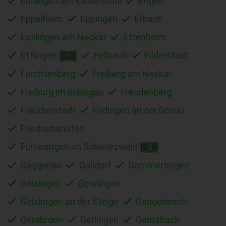
Endingen am Kaiserstuhl
Engen
Eppelheim
Eppingen
Erbach
Esslingen am Neckar
Ettenheim
Ettlingen
Fellbach
Filderstadt
F
Forchtenberg
Freiberg am Neckar
Freiburg im Breisgau
Freudenberg
Freudenstadt
Fridingen an der Donau
Friedrichshafen
Furtwangen im Schwarzwald
G
Gaggenau
Gaildorf
Gammertingen
Geisingen
Geislingen
Geislingen an der Steige
Gengenbach
Gerabronn
Gerlingen
Gernsbach