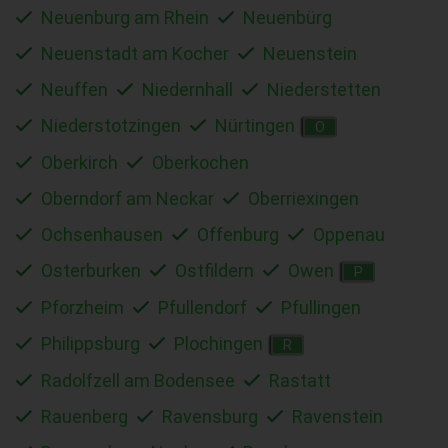
Neuenburg am Rhein
Neuenbürg
Neuenstadt am Kocher
Neuenstein
Neuffen
Niedernhall
Niederstetten
Niederstotzingen
Nürtingen
O
Oberkirch
Oberkochen
Oberndorf am Neckar
Oberriexingen
Ochsenhausen
Offenburg
Oppenau
Osterburken
Ostfildern
Owen
P
Pforzheim
Pfullendorf
Pfullingen
Philippsburg
Plochingen
R
Radolfzell am Bodensee
Rastatt
Rauenberg
Ravensburg
Ravenstein