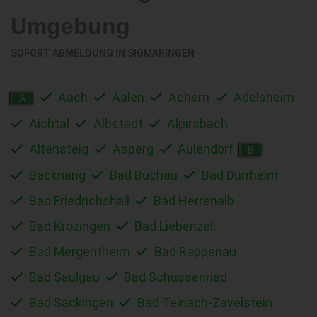
Umgebung
SOFORT ABMELDUNG IN
SIGMARINGEN
Aach
Aalen
Achern
Adelsheim
A
Aichtal
Albstadt
Alpirsbach
Altensteig
Asperg
Aulendorf
B
Backnang
Bad Buchau
Bad Dürrheim
Bad Friedrichshall
Bad Herrenalb
Bad Krozingen
Bad Liebenzell
Bad Mergentheim
Bad Rappenau
Bad Saulgau
Bad Schussenried
Bad Säckingen
Bad Teinach-Zavelstein