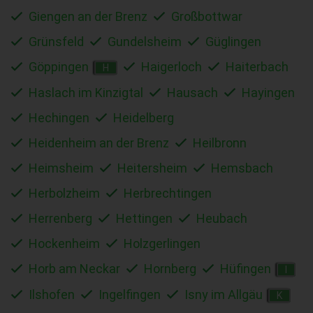
Giengen an der Brenz
Großbottwar
Grünsfeld
Gundelsheim
Güglingen
Göppingen
Haigerloch
Haiterbach
H
Haslach im Kinzigtal
Hausach
Hayingen
Hechingen
Heidelberg
Heidenheim an der Brenz
Heilbronn
Heimsheim
Heitersheim
Hemsbach
Herbolzheim
Herbrechtingen
Herrenberg
Hettingen
Heubach
Hockenheim
Holzgerlingen
Horb am Neckar
Hornberg
Hüfingen
I
Ilshofen
Ingelfingen
Isny im Allgäu
K