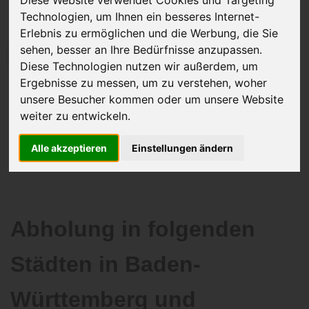
Diese Website verwendet Cookies und Targeting
Technologien, um Ihnen ein besseres Internet-
Erlebnis zu ermöglichen und die Werbung, die Sie
sehen, besser an Ihre Bedürfnisse anzupassen.
JETZT KOSTENLOSE BEWERTUNG
Diese Technologien nutzen wir außerdem, um
Ergebnisse zu messen, um zu verstehen, woher
Kostenloses Angebot
für den Ankauf Ihres Autos inklusive der
unsere Besucher kommen oder um unsere Website
Abholung, auf Wunsch sofort Geld. Ihre Daten werden nicht mit Dritten
weiter zu entwickeln.
geteilt.
Wir garantieren 100% Sicherheit.
Alle akzeptieren
Einstellungen ändern
Abholung in folgenden
Städten in Baden-
Württemberg und