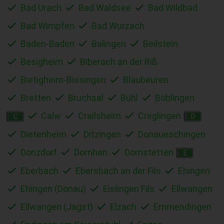
Bad Urach
Bad Waldsee
Bad Wildbad
Bad Wimpfen
Bad Wurzach
Baden-Baden
Balingen
Beilstein
Besigheim
Biberach an der Riß
Bietigheim-Bissingen
Blaubeuren
Bretten
Bruchsal
Bühl
Böblingen
Calw
Crailsheim
Creglingen
C
D
Dietenheim
Ditzingen
Donaueschingen
Donzdorf
Dornhan
Dornstetten
E
Eberbach
Ebersbach an der Fils
Ehingen
Ehingen (Donau)
Eislingen Fils
Ellwangen
Ellwangen (Jagst)
Elzach
Emmendingen