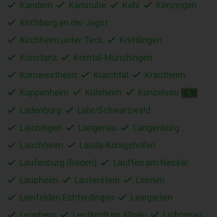
Kandern
Karlsruhe
Kehl
Kenzingen
Kirchberg an der Jagst
Kirchheim unter Teck
Knittlingen
Konstanz
Korntal-Münchingen
Kornwestheim
Kraichtal
Krautheim
Kuppenheim
Külsheim
Künzelsau
L
Ladenburg
Lahr/Schwarzwald
Laichingen
Langenau
Langenburg
Lauchheim
Lauda-Königshofen
Laufenburg (Baden)
Lauffen am Neckar
Laupheim
Lauterstein
Leimen
Leinfelden Echterdingen
Leingarten
Leonberg
Leutkirch im Allgäu
Lichtenau