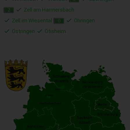
Zell am Harmersbach
Z
Zell im Wiesental
Öhringen
Ö
Östringen
Ötisheim