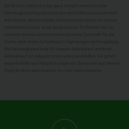
Sie Ihr Auto online und das ganz einfach verkaufen. Eine
Fahrzeugbesichtigung ist bei uns nach Bilderaustausch nicht
erforderlich, alle benötigten Informationen werden im Voraus
telefonisch und per email ausgetauscht. Profitieren Sie von
unserem Service und investieren Sie keine Zeit mehr für die
Suche nach einem Autoankauf in Sigmaringen und Umgebung.
Die Fahrzeugbewertung für unseren Autoankauf und Ihren
Autoverkauf ist völlig kostenlos und unverbindlich. Sie gehen
keinerlei Risiko und Verpflichtungen ein. Sie können auf diesem
Wege Ihr Auto ganz bequem für mehr Geld verkaufen.