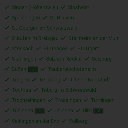
Singen (Hohentwiel)
Sinsheim
Spaichingen
St. Blasien
St. Georgen im Schwarzwald
Staufen im Breisgau
Steinheim an der Murr
Stockach
Stutensee
Stuttgart
Stühlingen
Sulz am Neckar
Sulzburg
Süßen
Tauberbischofsheim
T
Tengen
Tettnang
Titisee-Neustadt
Todtnau
Triberg im Schwarzwald
Trochtelfingen
Trossingen
Tuttlingen
Tübingen
Uhingen
Ulm
U
V
Vaihingen an der Enz
Vellberg