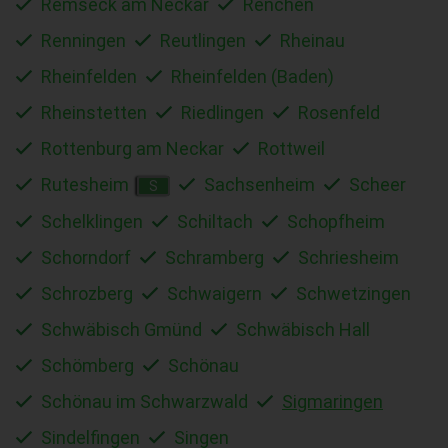
Remseck am Neckar
Renchen
Renningen
Reutlingen
Rheinau
Rheinfelden
Rheinfelden (Baden)
Rheinstetten
Riedlingen
Rosenfeld
Rottenburg am Neckar
Rottweil
Rutesheim
Sachsenheim
Scheer
S
Schelklingen
Schiltach
Schopfheim
Schorndorf
Schramberg
Schriesheim
Schrozberg
Schwaigern
Schwetzingen
Schwäbisch Gmünd
Schwäbisch Hall
Schömberg
Schönau
Schönau im Schwarzwald
Sigmaringen
Sindelfingen
Singen