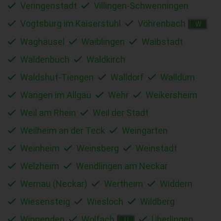
Veringenstadt
Villingen-Schwenningen
Vogtsburg im Kaiserstuhl
Vöhrenbach
W
Waghäusel
Waiblingen
Waibstadt
Waldenbuch
Waldkirch
Waldshut-Tiengen
Walldorf
Walldürn
Wangen im Allgäu
Wehr
Weikersheim
Weil am Rhein
Weil der Stadt
Weilheim an der Teck
Weingarten
Weinheim
Weinsberg
Weinstadt
Welzheim
Wendlingen am Neckar
Wernau (Neckar)
Wertheim
Widdern
Wiesensteig
Wiesloch
Wildberg
Winnenden
Wolfach
Überlingen
Ü