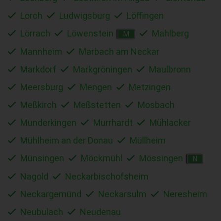
Lorch
Ludwigsburg
Löffingen
Lörrach
Löwenstein
Mahlberg
M
Mannheim
Marbach am Neckar
Markdorf
Markgröningen
Maulbronn
Meersburg
Mengen
Metzingen
Meßkirch
Meßstetten
Mosbach
Munderkingen
Murrhardt
Mühlacker
Mühlheim an der Donau
Müllheim
Münsingen
Möckmühl
Mössingen
N
Nagold
Neckarbischofsheim
Neckargemünd
Neckarsulm
Neresheim
Neubulach
Neudenau