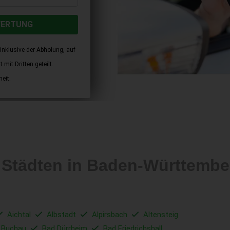
WERTUNG
inklusive der Abholung, auf
mit Dritten geteilt.
eit.
n Städten in Baden-Württem
Aichtal
Albstadt
Alpirsbach
Altensteig
 Buchau
Bad Dürrheim
Bad Friedrichshall