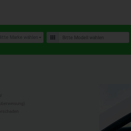
W
überweisung)
orschaden