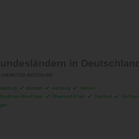
Bundesländern in Deutschlan
LANDWEITER ABDECKUNG
ndenburg
Bremen
Hamburg
Hessen
Nordrhein-Westfalen
Rheinland-Pfalz
Saarland
Sachse
ngen