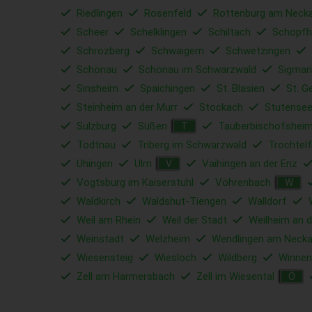
Riedlingen
Rosenfeld
Rottenburg am Neck
Scheer
Schelklingen
Schiltach
Schopfh
Schrozberg
Schwaigern
Schwetzingen
Schönau
Schönau im Schwarzwald
Sigmar
Sinsheim
Spaichingen
St. Blasien
St. G
Steinheim an der Murr
Stockach
Stutense
Sulzburg
Süßen
Tauberbischofshei
T
Todtnau
Triberg im Schwarzwald
Trochtelf
Uhingen
Ulm
Vaihingen an der Enz
V
Vogtsburg im Kaiserstuhl
Vöhrenbach
W
Waldkirch
Waldshut-Tiengen
Walldorf
Weil am Rhein
Weil der Stadt
Weilheim an d
Weinstadt
Welzheim
Wendlingen am Necka
Wiesensteig
Wiesloch
Wildberg
Winnen
Zell am Harmersbach
Zell im Wiesental
Ö