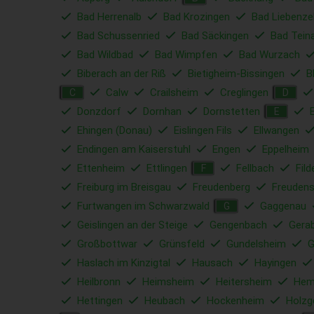
Bad Herrenalb
Bad Krozingen
Bad Liebenzel
Bad Schussenried
Bad Säckingen
Bad Tein
Bad Wildbad
Bad Wimpfen
Bad Wurzach
Biberach an der Riß
Bietigheim-Bissingen
B
Calw
Crailsheim
Creglingen
C
D
Donzdorf
Dornhan
Dornstetten
E
Ehingen (Donau)
Eislingen Fils
Ellwangen
Endingen am Kaiserstuhl
Engen
Eppelheim
Ettenheim
Ettlingen
Fellbach
Fild
F
Freiburg im Breisgau
Freudenberg
Freudens
Furtwangen im Schwarzwald
Gaggenau
G
Geislingen an der Steige
Gengenbach
Gera
Großbottwar
Grünsfeld
Gundelsheim
G
Haslach im Kinzigtal
Hausach
Hayingen
Heilbronn
Heimsheim
Heitersheim
Hem
Hettingen
Heubach
Hockenheim
Holzg