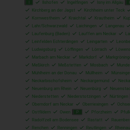
Ilshofen
Ingelfingen
Isny im Allgäu
I
Kirchberg an der Jagst
Kirchheim unter Teck
Kornwestheim
Kraichtal
Krautheim
Ku
Lahr/Schwarzwald
Laichingen
Langenau
Laufenburg (Baden)
Lauffen am Neckar
La
Leinfelden Echterdingen
Leingarten
Leonbe
Ludwigsburg
Löffingen
Lörrach
Löwens
Marbach am Neckar
Markdorf
Markgröning
Meßkirch
Meßstetten
Mosbach
Munde
Mühlheim an der Donau
Müllheim
Münsinge
Neckarbischofsheim
Neckargemünd
Necka
Neuenburg am Rhein
Neuenbürg
Neuensta
Niederstetten
Niederstotzingen
Nürtingen
Oberndorf am Neckar
Oberriexingen
Ochse
Ostfildern
Owen
Pforzheim
Pful
P
Radolfzell am Bodensee
Rastatt
Rauenber
Renchen
Renningen
Reutlingen
Rheina