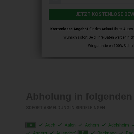
JETZT KOSTENLOSE BE
Kostenloses Angebot
für den Ankauf Ihres Autos 
Wunsch sofort Geld. Ihre Daten werden nicht 
Wir garantieren 100% Sicherh
Abholung in folgende
SOFORT ABMELDUNG IN
SINDELFINGEN
Aach
Aalen
Achern
Adelsheim
A
Asperg
Aulendorf
Backnang
Bad
B