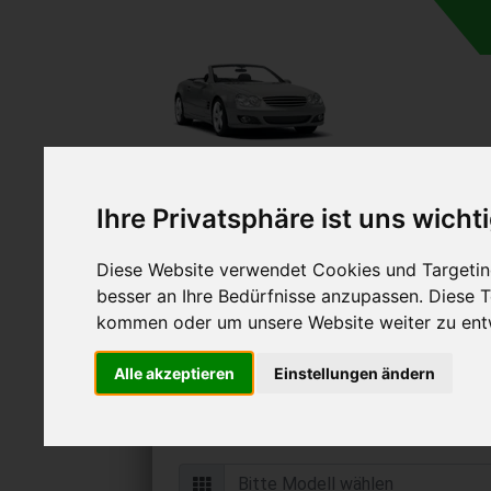
Ihre Privatsphäre ist uns wicht
Diese Website verwendet Cookies und Targeting
Autoankauf in Sindelfi
besser an Ihre Bedürfnisse anzupassen. Diese
Württemberg (Deuts
kommen oder um unsere Website weiter zu ent
Online Auto verkaufen & grati
Alle akzeptieren
Einstellungen ändern
Auf Wunsch sofort Geld für Ihr Au