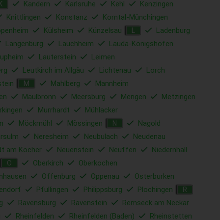
Kandern
Karlsruhe
Kehl
Kenzingen
K
Knittlingen
Konstanz
Korntal-Münchingen
ppenheim
Külsheim
Künzelsau
Ladenburg
L
Langenburg
Lauchheim
Lauda-Königshofen
upheim
Lauterstein
Leimen
rg
Leutkirch im Allgäu
Lichtenau
Lorch
tein
Mahlberg
Mannheim
M
en
Maulbronn
Meersburg
Mengen
Metzingen
rkingen
Murrhardt
Mühlacker
n
Möckmühl
Mössingen
Nagold
N
rsulm
Neresheim
Neubulach
Neudenau
dt am Kocher
Neuenstein
Neuffen
Niedernhall
Oberkirch
Oberkochen
O
nhausen
Offenburg
Oppenau
Osterburken
lendorf
Pfullingen
Philippsburg
Plochingen
R
g
Ravensburg
Ravenstein
Remseck am Neckar
u
Rheinfelden
Rheinfelden (Baden)
Rheinstetten