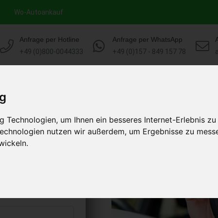
Wo-Autoankauf
Anfrage per Hotline
Anfrage per WhatsApp
+49 (0)800-0044333
+49 (0)157 - 849 157 78
HOME
AUTOANKAUF EUROPA
ig
 Technologien, um Ihnen ein besseres Internet-Erlebnis zu
ngen Baden-
 Technologien nutzen wir außerdem, um Ergebnisse zu mess
chland)
wickeln.
s abholen lassen
to erhalten