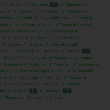
ar
Rottweil
Rutesheim
Sachsenheim
S
eim
Schorndorf
Schramberg
Schriesheim
Schwäbisch Gmünd
Schwäbisch Hall
Schömberg
ingen
Sindelfingen
Singen
Singen (Hohentwiel)
eorgen im Schwarzwald
Staufen im Breisgau
e
Stuttgart
Stühlingen
Sulz am Neckar
m
Tengen
Tettnang
Titisee-Neustadt
ingen
Trossingen
Tuttlingen
Tübingen
U
Vellberg
Veringenstadt
Villingen-Schwenningen
Waghäusel
Waiblingen
Waibstadt
Waldenbuch
Walldürn
Wangen im Allgäu
Wehr
Weikersheim
er Teck
Weingarten
Weinheim
Weinsberg
r
Wernau (Neckar)
Wertheim
Widdern
den
Wolfach
Überlingen
Ü
Z
Öhringen
Östringen
Ötisheim