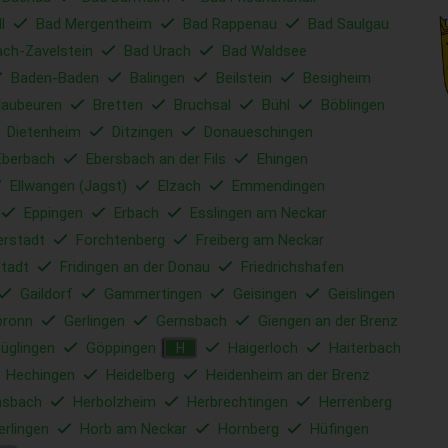
l
Bad Mergentheim
Bad Rappenau
Bad Saulgau
ach-Zavelstein
Bad Urach
Bad Waldsee
Baden-Baden
Balingen
Beilstein
Besigheim
laubeuren
Bretten
Bruchsal
Bühl
Böblingen
Dietenheim
Ditzingen
Donaueschingen
Eberbach
Ebersbach an der Fils
Ehingen
Ellwangen (Jagst)
Elzach
Emmendingen
Eppingen
Erbach
Esslingen am Neckar
erstadt
Forchtenberg
Freiberg am Neckar
tadt
Fridingen an der Donau
Friedrichshafen
Gaildorf
Gammertingen
Geisingen
Geislingen
bronn
Gerlingen
Gernsbach
Giengen an der Brenz
üglingen
Göppingen
Haigerloch
Haiterbach
H
Hechingen
Heidelberg
Heidenheim an der Brenz
sbach
Herbolzheim
Herbrechtingen
Herrenberg
erlingen
Horb am Neckar
Hornberg
Hüfingen