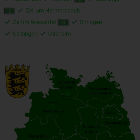
Zell am Harmersbach
Z
Zell im Wiesental
Öhringen
Ö
Östringen
Ötisheim