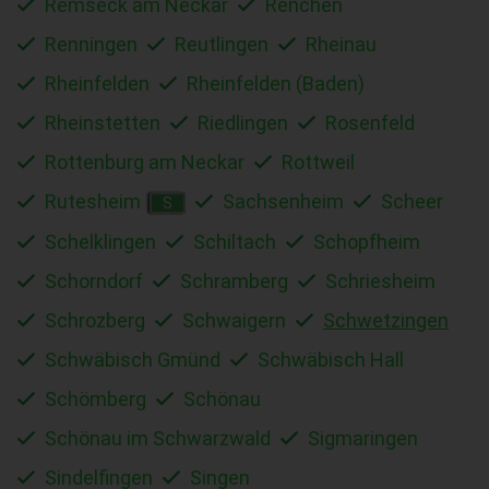
Remseck am Neckar
Renchen
Renningen
Reutlingen
Rheinau
Rheinfelden
Rheinfelden (Baden)
Rheinstetten
Riedlingen
Rosenfeld
Rottenburg am Neckar
Rottweil
Rutesheim
Sachsenheim
Scheer
S
Schelklingen
Schiltach
Schopfheim
Schorndorf
Schramberg
Schriesheim
Schrozberg
Schwaigern
Schwetzingen
Schwäbisch Gmünd
Schwäbisch Hall
Schömberg
Schönau
Schönau im Schwarzwald
Sigmaringen
Sindelfingen
Singen