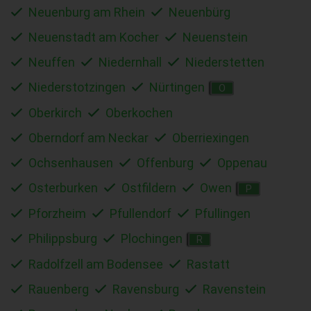
Neuenburg am Rhein
Neuenbürg
Neuenstadt am Kocher
Neuenstein
Neuffen
Niedernhall
Niederstetten
Niederstotzingen
Nürtingen
O
Oberkirch
Oberkochen
Oberndorf am Neckar
Oberriexingen
Ochsenhausen
Offenburg
Oppenau
Osterburken
Ostfildern
Owen
P
Pforzheim
Pfullendorf
Pfullingen
Philippsburg
Plochingen
R
Radolfzell am Bodensee
Rastatt
Rauenberg
Ravensburg
Ravenstein