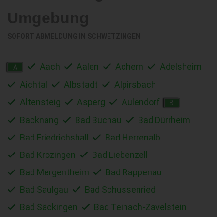
Umgebung
SOFORT ABMELDUNG IN
SCHWETZINGEN
Aach
Aalen
Achern
Adelsheim
A
Aichtal
Albstadt
Alpirsbach
Altensteig
Asperg
Aulendorf
B
Backnang
Bad Buchau
Bad Dürrheim
Bad Friedrichshall
Bad Herrenalb
Bad Krozingen
Bad Liebenzell
Bad Mergentheim
Bad Rappenau
Bad Saulgau
Bad Schussenried
Bad Säckingen
Bad Teinach-Zavelstein