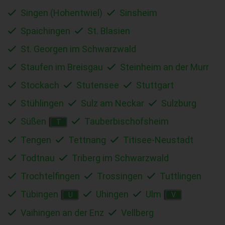
Singen (Hohentwiel)
Sinsheim
Spaichingen
St. Blasien
St. Georgen im Schwarzwald
Staufen im Breisgau
Steinheim an der Murr
Stockach
Stutensee
Stuttgart
Stühlingen
Sulz am Neckar
Sulzburg
Süßen
Tauberbischofsheim
T
Tengen
Tettnang
Titisee-Neustadt
Todtnau
Triberg im Schwarzwald
Trochtelfingen
Trossingen
Tuttlingen
Tübingen
Uhingen
Ulm
U
V
Vaihingen an der Enz
Vellberg