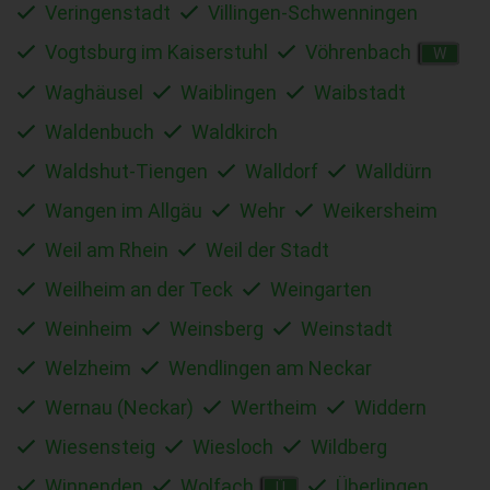
Veringenstadt
Villingen-Schwenningen
Vogtsburg im Kaiserstuhl
Vöhrenbach
W
Waghäusel
Waiblingen
Waibstadt
Waldenbuch
Waldkirch
Waldshut-Tiengen
Walldorf
Walldürn
Wangen im Allgäu
Wehr
Weikersheim
Weil am Rhein
Weil der Stadt
Weilheim an der Teck
Weingarten
Weinheim
Weinsberg
Weinstadt
Welzheim
Wendlingen am Neckar
Wernau (Neckar)
Wertheim
Widdern
Wiesensteig
Wiesloch
Wildberg
Winnenden
Wolfach
Überlingen
Ü