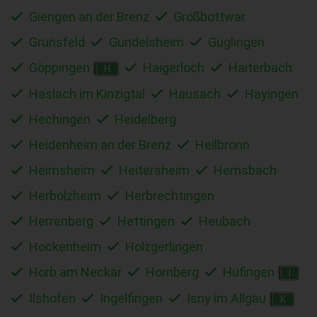
Giengen an der Brenz
Großbottwar
Grünsfeld
Gundelsheim
Güglingen
Göppingen
Haigerloch
Haiterbach
H
Haslach im Kinzigtal
Hausach
Hayingen
Hechingen
Heidelberg
Heidenheim an der Brenz
Heilbronn
Heimsheim
Heitersheim
Hemsbach
Herbolzheim
Herbrechtingen
Herrenberg
Hettingen
Heubach
Hockenheim
Holzgerlingen
Horb am Neckar
Hornberg
Hüfingen
I
Ilshofen
Ingelfingen
Isny im Allgäu
K