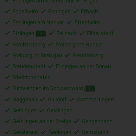
Endingen am Kaiserstuhl
Engen
Eppelheim
Eppingen
Erbach
Esslingen am Neckar
Ettenheim
Ettlingen
Fellbach
Filderstadt
F
Forchtenberg
Freiberg am Neckar
Freiburg im Breisgau
Freudenberg
Freudenstadt
Fridingen an der Donau
Friedrichshafen
Furtwangen im Schwarzwald
G
Gaggenau
Gaildorf
Gammertingen
Geisingen
Geislingen
Geislingen an der Steige
Gengenbach
Gerabronn
Gerlingen
Gernsbach