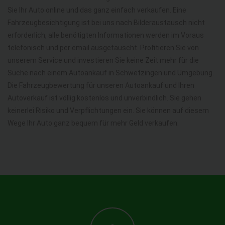
Sie Ihr Auto online und das ganz einfach verkaufen. Eine
Fahrzeugbesichtigung ist bei uns nach Bilderaustausch nicht
erforderlich, alle benötigten Informationen werden im Voraus
telefonisch und per email ausgetauscht. Profitieren Sie von
unserem Service und investieren Sie keine Zeit mehr für die
Suche nach einem Autoankauf in Schwetzingen und Umgebung.
Die Fahrzeugbewertung für unseren Autoankauf und Ihren
Autoverkauf ist völlig kostenlos und unverbindlich. Sie gehen
keinerlei Risiko und Verpflichtungen ein. Sie können auf diesem
Wege Ihr Auto ganz bequem für mehr Geld verkaufen.