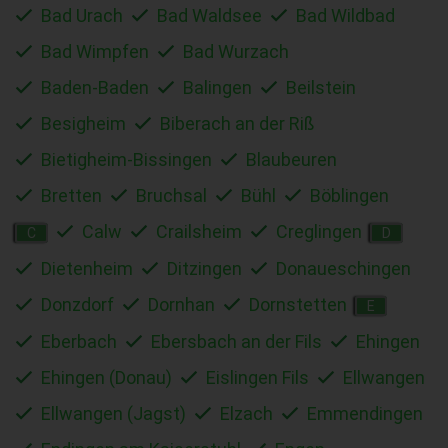
Bad Urach
Bad Waldsee
Bad Wildbad
Bad Wimpfen
Bad Wurzach
Baden-Baden
Balingen
Beilstein
Besigheim
Biberach an der Riß
Bietigheim-Bissingen
Blaubeuren
Bretten
Bruchsal
Bühl
Böblingen
Calw
Crailsheim
Creglingen
C
D
Dietenheim
Ditzingen
Donaueschingen
Donzdorf
Dornhan
Dornstetten
E
Eberbach
Ebersbach an der Fils
Ehingen
Ehingen (Donau)
Eislingen Fils
Ellwangen
Ellwangen (Jagst)
Elzach
Emmendingen