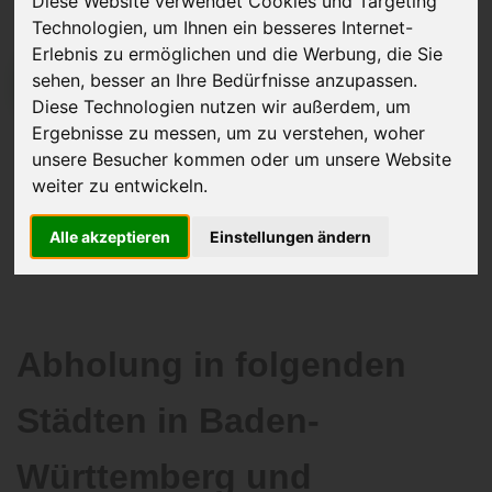
Diese Website verwendet Cookies und Targeting
Technologien, um Ihnen ein besseres Internet-
Erlebnis zu ermöglichen und die Werbung, die Sie
sehen, besser an Ihre Bedürfnisse anzupassen.
JETZT KOSTENLOSE BEWERTUNG
Diese Technologien nutzen wir außerdem, um
Ergebnisse zu messen, um zu verstehen, woher
Kostenloses Angebot
für den Ankauf Ihres Autos inklusive der
unsere Besucher kommen oder um unsere Website
Abholung, auf Wunsch sofort Geld. Ihre Daten werden nicht mit Dritten
weiter zu entwickeln.
geteilt.
Wir garantieren 100% Sicherheit.
Alle akzeptieren
Einstellungen ändern
Abholung in folgenden
Städten in Baden-
Württemberg und