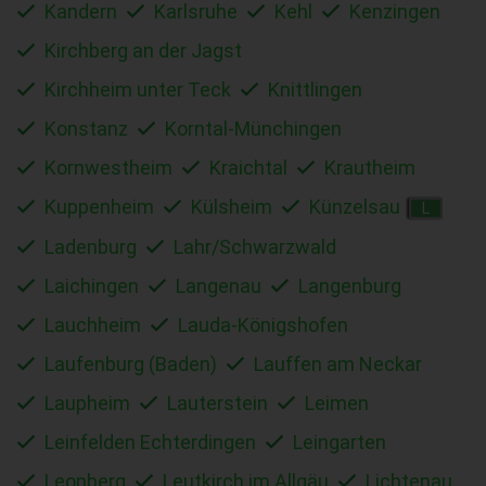
Kandern
Karlsruhe
Kehl
Kenzingen
Kirchberg an der Jagst
Kirchheim unter Teck
Knittlingen
Konstanz
Korntal-Münchingen
Kornwestheim
Kraichtal
Krautheim
Kuppenheim
Külsheim
Künzelsau
L
Ladenburg
Lahr/Schwarzwald
Laichingen
Langenau
Langenburg
Lauchheim
Lauda-Königshofen
Laufenburg (Baden)
Lauffen am Neckar
Laupheim
Lauterstein
Leimen
Leinfelden Echterdingen
Leingarten
Leonberg
Leutkirch im Allgäu
Lichtenau