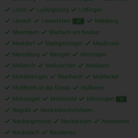
Lorch
Ludwigsburg
Löffingen
Lörrach
Löwenstein
Mahlberg
M
Mannheim
Marbach am Neckar
Markdorf
Markgröningen
Maulbronn
Meersburg
Mengen
Metzingen
Meßkirch
Meßstetten
Mosbach
Munderkingen
Murrhardt
Mühlacker
Mühlheim an der Donau
Müllheim
Münsingen
Möckmühl
Mössingen
N
Nagold
Neckarbischofsheim
Neckargemünd
Neckarsulm
Neresheim
Neubulach
Neudenau