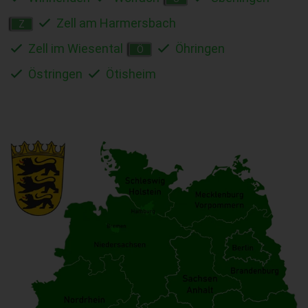
Zell am Harmersbach
Z
Zell im Wiesental
Öhringen
Ö
Östringen
Ötisheim