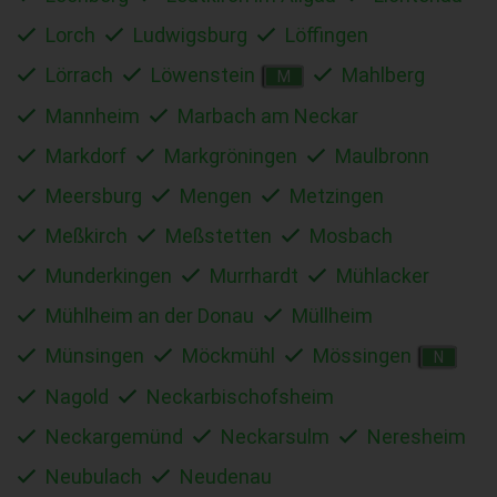
Lorch
Ludwigsburg
Löffingen
Lörrach
Löwenstein
Mahlberg
M
Mannheim
Marbach am Neckar
Markdorf
Markgröningen
Maulbronn
Meersburg
Mengen
Metzingen
Meßkirch
Meßstetten
Mosbach
Munderkingen
Murrhardt
Mühlacker
Mühlheim an der Donau
Müllheim
Münsingen
Möckmühl
Mössingen
N
Nagold
Neckarbischofsheim
Neckargemünd
Neckarsulm
Neresheim
Neubulach
Neudenau