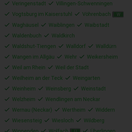
Veringenstadt
Villingen-Schwenningen
Vogtsburg im Kaiserstuhl
Vöhrenbach
W
Waghäusel
Waiblingen
Waibstadt
Waldenbuch
Waldkirch
Waldshut-Tiengen
Walldorf
Walldürn
Wangen im Allgäu
Wehr
Weikersheim
Weil am Rhein
Weil der Stadt
Weilheim an der Teck
Weingarten
Weinheim
Weinsberg
Weinstadt
Welzheim
Wendlingen am Neckar
Wernau (Neckar)
Wertheim
Widdern
Wiesensteig
Wiesloch
Wildberg
Winnenden
Wolfach
Überlingen
Ü