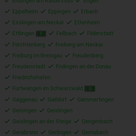
Endingen am Kaiserstuhl
Engen
Eppelheim
Eppingen
Erbach
Esslingen am Neckar
Ettenheim
Ettlingen
Fellbach
Filderstadt
F
Forchtenberg
Freiberg am Neckar
Freiburg im Breisgau
Freudenberg
Freudenstadt
Fridingen an der Donau
Friedrichshafen
Furtwangen im Schwarzwald
G
Gaggenau
Gaildorf
Gammertingen
Geisingen
Geislingen
Geislingen an der Steige
Gengenbach
Gerabronn
Gerlingen
Gernsbach