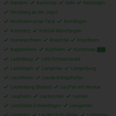
Kandern
Karlsruhe
Kehl
Kenzingen
Kirchberg an der Jagst
Kirchheim unter Teck
Knittlingen
Konstanz
Korntal-Münchingen
Kornwestheim
Kraichtal
Krautheim
Kuppenheim
Külsheim
Künzelsau
L
Ladenburg
Lahr/Schwarzwald
Laichingen
Langenau
Langenburg
Lauchheim
Lauda-Königshofen
Laufenburg (Baden)
Lauffen am Neckar
Laupheim
Lauterstein
Leimen
Leinfelden Echterdingen
Leingarten
Leonberg
Leutkirch im Allgäu
Lichtenau