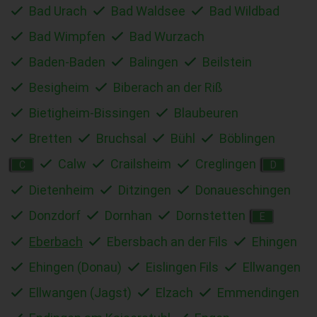
Bad Urach
Bad Waldsee
Bad Wildbad
Bad Wimpfen
Bad Wurzach
Baden-Baden
Balingen
Beilstein
Besigheim
Biberach an der Riß
Bietigheim-Bissingen
Blaubeuren
Bretten
Bruchsal
Bühl
Böblingen
Calw
Crailsheim
Creglingen
C
D
Dietenheim
Ditzingen
Donaueschingen
Donzdorf
Dornhan
Dornstetten
E
Eberbach
Ebersbach an der Fils
Ehingen
Ehingen (Donau)
Eislingen Fils
Ellwangen
Ellwangen (Jagst)
Elzach
Emmendingen