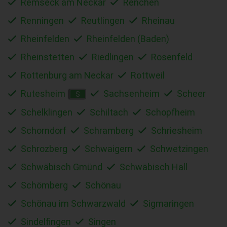
Remseck am Neckar
Renchen
Renningen
Reutlingen
Rheinau
Rheinfelden
Rheinfelden (Baden)
Rheinstetten
Riedlingen
Rosenfeld
Rottenburg am Neckar
Rottweil
Rutesheim
Sachsenheim
Scheer
S
Schelklingen
Schiltach
Schopfheim
Schorndorf
Schramberg
Schriesheim
Schrozberg
Schwaigern
Schwetzingen
Schwäbisch Gmünd
Schwäbisch Hall
Schömberg
Schönau
Schönau im Schwarzwald
Sigmaringen
Sindelfingen
Singen