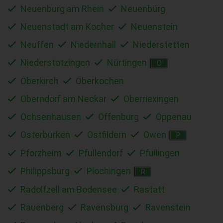
Neuenburg am Rhein
Neuenbürg
Neuenstadt am Kocher
Neuenstein
Neuffen
Niedernhall
Niederstetten
Niederstotzingen
Nürtingen
O
Oberkirch
Oberkochen
Oberndorf am Neckar
Oberriexingen
Ochsenhausen
Offenburg
Oppenau
Osterburken
Ostfildern
Owen
P
Pforzheim
Pfullendorf
Pfullingen
Philippsburg
Plochingen
R
Radolfzell am Bodensee
Rastatt
Rauenberg
Ravensburg
Ravenstein