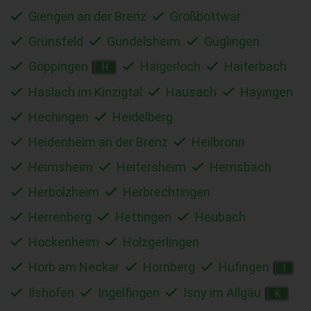
Giengen an der Brenz
Großbottwar
Grünsfeld
Gundelsheim
Güglingen
Göppingen
Haigerloch
Haiterbach
H
Haslach im Kinzigtal
Hausach
Hayingen
Hechingen
Heidelberg
Heidenheim an der Brenz
Heilbronn
Heimsheim
Heitersheim
Hemsbach
Herbolzheim
Herbrechtingen
Herrenberg
Hettingen
Heubach
Hockenheim
Holzgerlingen
Horb am Neckar
Hornberg
Hüfingen
I
Ilshofen
Ingelfingen
Isny im Allgäu
K