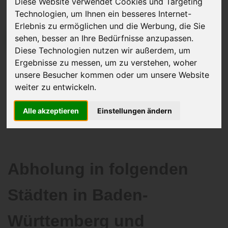
Diese Website verwendet Cookies und Targeting
Technologien, um Ihnen ein besseres Internet-
Erlebnis zu ermöglichen und die Werbung, die Sie
sehen, besser an Ihre Bedürfnisse anzupassen.
JETZT KOSTENLOSE BEWERTUNG
Diese Technologien nutzen wir außerdem, um
Ergebnisse zu messen, um zu verstehen, woher
Kostenloses Angebot
für den Ankauf Ihres Autos inklusive der
unsere Besucher kommen oder um unsere Website
Abholung, auf Wunsch sofort Geld. Ihre Daten werden nicht mit Dritten
weiter zu entwickeln.
geteilt.
Wir garantieren 100% Sicherheit.
Alle akzeptieren
Einstellungen ändern
Abholung in folgenden
Städten in Baden-
Württemberg und