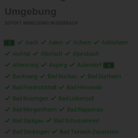
Umgebung
SOFORT ABMELDUNG IN
EBERBACH
Aach
Aalen
Achern
Adelsheim
A
Aichtal
Albstadt
Alpirsbach
Altensteig
Asperg
Aulendorf
B
Backnang
Bad Buchau
Bad Dürrheim
Bad Friedrichshall
Bad Herrenalb
Bad Krozingen
Bad Liebenzell
Bad Mergentheim
Bad Rappenau
Bad Saulgau
Bad Schussenried
Bad Säckingen
Bad Teinach-Zavelstein