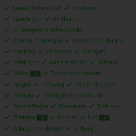
Singen (Hohentwiel)
Sinsheim
Spaichingen
St. Blasien
St. Georgen im Schwarzwald
Staufen im Breisgau
Steinheim an der Murr
Stockach
Stutensee
Stuttgart
Stühlingen
Sulz am Neckar
Sulzburg
Süßen
Tauberbischofsheim
T
Tengen
Tettnang
Titisee-Neustadt
Todtnau
Triberg im Schwarzwald
Trochtelfingen
Trossingen
Tuttlingen
Tübingen
Uhingen
Ulm
U
V
Vaihingen an der Enz
Vellberg