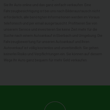
Sie Ihr Auto online und das ganz einfach verkaufen. Eine
Fahrzeugbesichtigung ist bei uns nach Bilderaustausch nicht
erforderlich, alle benötigten Informationen werden im Voraus
telefonisch und per email ausgetauscht. Profitieren Sie von
unserem Service und investieren Sie keine Zeit mehr für die
Suche nach einem Autoankauf in Eberbach und Umgebung. Die
Fahrzeugbewertung für unseren Autoankauf und Ihren
Autoverkauf ist völlig kostenlos und unverbindlich. Sie gehen
keinerlei Risiko und Verpflichtungen ein. Sie können auf diesem
Wege Ihr Auto ganz bequem für mehr Geld verkaufen.