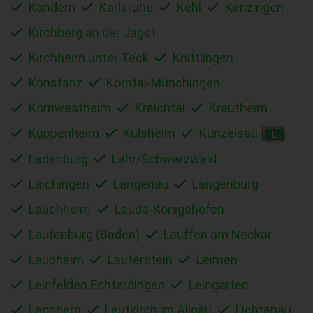
Kandern
Karlsruhe
Kehl
Kenzingen
Kirchberg an der Jagst
Kirchheim unter Teck
Knittlingen
Konstanz
Korntal-Münchingen
Kornwestheim
Kraichtal
Krautheim
Kuppenheim
Külsheim
Künzelsau
L
Ladenburg
Lahr/Schwarzwald
Laichingen
Langenau
Langenburg
Lauchheim
Lauda-Königshofen
Laufenburg (Baden)
Lauffen am Neckar
Laupheim
Lauterstein
Leimen
Leinfelden Echterdingen
Leingarten
Leonberg
Leutkirch im Allgäu
Lichtenau