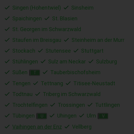
Singen (Hohentwiel)
Sinsheim
Spaichingen
St. Blasien
St. Georgen im Schwarzwald
Staufen im Breisgau
Steinheim an der Murr
Stockach
Stutensee
Stuttgart
Stühlingen
Sulz am Neckar
Sulzburg
Süßen
Tauberbischofsheim
T
Tengen
Tettnang
Titisee-Neustadt
Todtnau
Triberg im Schwarzwald
Trochtelfingen
Trossingen
Tuttlingen
Tübingen
Uhingen
Ulm
U
V
Vaihingen an der Enz
Vellberg