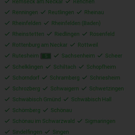
Remseck am Neckar
Renchen
Renningen
Reutlingen
Rheinau
Rheinfelden
Rheinfelden (Baden)
Rheinstetten
Riedlingen
Rosenfeld
Rottenburg am Neckar
Rottweil
Rutesheim
Sachsenheim
Scheer
S
Schelklingen
Schiltach
Schopfheim
Schorndorf
Schramberg
Schriesheim
Schrozberg
Schwaigern
Schwetzingen
Schwäbisch Gmünd
Schwäbisch Hall
Schömberg
Schönau
Schönau im Schwarzwald
Sigmaringen
Sindelfingen
Singen