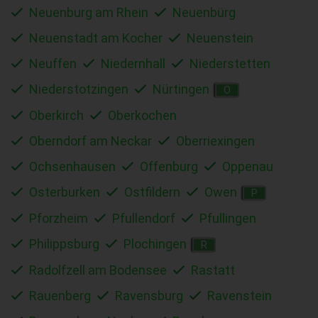
Neuenburg am Rhein
Neuenbürg
Neuenstadt am Kocher
Neuenstein
Neuffen
Niedernhall
Niederstetten
Niederstotzingen
Nürtingen
O
Oberkirch
Oberkochen
Oberndorf am Neckar
Oberriexingen
Ochsenhausen
Offenburg
Oppenau
Osterburken
Ostfildern
Owen
P
Pforzheim
Pfullendorf
Pfullingen
Philippsburg
Plochingen
R
Radolfzell am Bodensee
Rastatt
Rauenberg
Ravensburg
Ravenstein