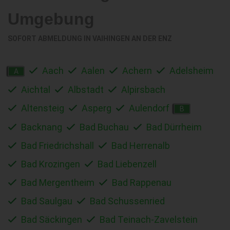
Umgebung
SOFORT ABMELDUNG IN
VAIHINGEN AN DER ENZ
Aach
Aalen
Achern
Adelsheim
A
Aichtal
Albstadt
Alpirsbach
Altensteig
Asperg
Aulendorf
B
Backnang
Bad Buchau
Bad Dürrheim
Bad Friedrichshall
Bad Herrenalb
Bad Krozingen
Bad Liebenzell
Bad Mergentheim
Bad Rappenau
Bad Saulgau
Bad Schussenried
Bad Säckingen
Bad Teinach-Zavelstein