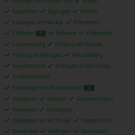
Endingen am Kaiserstuhl
Engen
Eppelheim
Eppingen
Erbach
Esslingen am Neckar
Ettenheim
Ettlingen
Fellbach
Filderstadt
F
Forchtenberg
Freiberg am Neckar
Freiburg im Breisgau
Freudenberg
Freudenstadt
Fridingen an der Donau
Friedrichshafen
Furtwangen im Schwarzwald
G
Gaggenau
Gaildorf
Gammertingen
Geisingen
Geislingen
Geislingen an der Steige
Gengenbach
Gerabronn
Gerlingen
Gernsbach