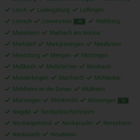
Lorch
Ludwigsburg
Löffingen
Lörrach
Löwenstein
Mahlberg
M
Mannheim
Marbach am Neckar
Markdorf
Markgröningen
Maulbronn
Meersburg
Mengen
Metzingen
Meßkirch
Meßstetten
Mosbach
Munderkingen
Murrhardt
Mühlacker
Mühlheim an der Donau
Müllheim
Münsingen
Möckmühl
Mössingen
N
Nagold
Neckarbischofsheim
Neckargemünd
Neckarsulm
Neresheim
Neubulach
Neudenau