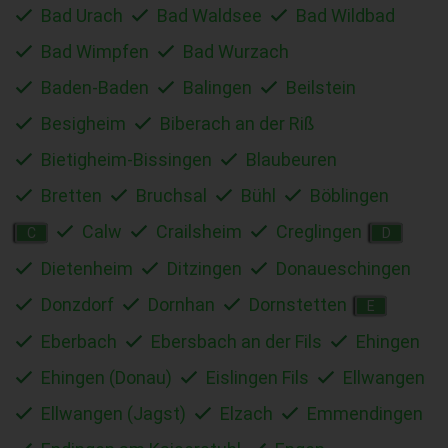
Bad Urach
Bad Waldsee
Bad Wildbad
Bad Wimpfen
Bad Wurzach
Baden-Baden
Balingen
Beilstein
Besigheim
Biberach an der Riß
Bietigheim-Bissingen
Blaubeuren
Bretten
Bruchsal
Bühl
Böblingen
Calw
Crailsheim
Creglingen
C
D
Dietenheim
Ditzingen
Donaueschingen
Donzdorf
Dornhan
Dornstetten
E
Eberbach
Ebersbach an der Fils
Ehingen
Ehingen (Donau)
Eislingen Fils
Ellwangen
Ellwangen (Jagst)
Elzach
Emmendingen