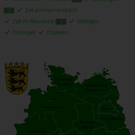
Zell am Harmersbach
Z
Zell im Wiesental
Öhringen
Ö
Östringen
Ötisheim