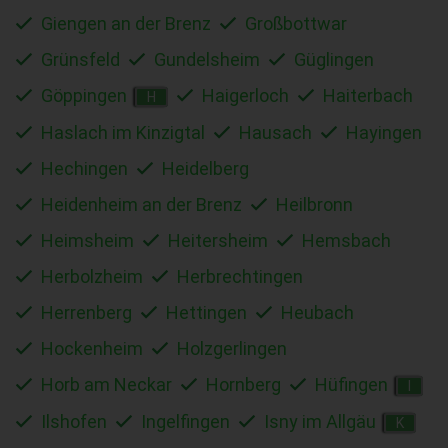
Giengen an der Brenz
Großbottwar
Grünsfeld
Gundelsheim
Güglingen
Göppingen
Haigerloch
Haiterbach
H
Haslach im Kinzigtal
Hausach
Hayingen
Hechingen
Heidelberg
Heidenheim an der Brenz
Heilbronn
Heimsheim
Heitersheim
Hemsbach
Herbolzheim
Herbrechtingen
Herrenberg
Hettingen
Heubach
Hockenheim
Holzgerlingen
Horb am Neckar
Hornberg
Hüfingen
I
Ilshofen
Ingelfingen
Isny im Allgäu
K