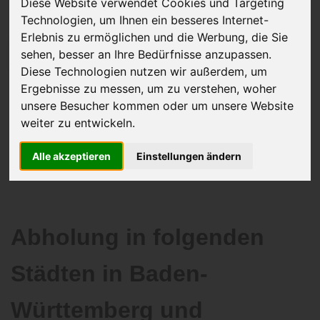
Diese Website verwendet Cookies und Targeting
Technologien, um Ihnen ein besseres Internet-
Erlebnis zu ermöglichen und die Werbung, die Sie
sehen, besser an Ihre Bedürfnisse anzupassen.
JETZT KOSTENLOSE BEWERTUNG
Diese Technologien nutzen wir außerdem, um
Ergebnisse zu messen, um zu verstehen, woher
Kostenloses Angebot
für den Ankauf Ihres Autos inklusive der
unsere Besucher kommen oder um unsere Website
Abholung, auf Wunsch sofort Geld. Ihre Daten werden nicht mit Dritten
weiter zu entwickeln.
geteilt.
Wir garantieren 100% Sicherheit.
Alle akzeptieren
Einstellungen ändern
Abholung in folgenden
Städten in Baden-
Württemberg und