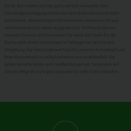
Sie Ihr Auto online und das ganz einfach verkaufen. Eine
Fahrzeugbesichtigung ist bei uns nach Bilderaustausch nicht
erforderlich, alle benötigten Informationen werden im Voraus
telefonisch und per email ausgetauscht. Profitieren Sie von
unserem Service und investieren Sie keine Zeit mehr für die
Suche nach einem Autoankauf in Vaihingen an der Enz und
Umgebung. Die Fahrzeugbewertung für unseren Autoankauf und
Ihren Autoverkauf ist völlig kostenlos und unverbindlich. Sie
gehen keinerlei Risiko und Verpflichtungen ein. Sie können auf
diesem Wege Ihr Auto ganz bequem für mehr Geld verkaufen.