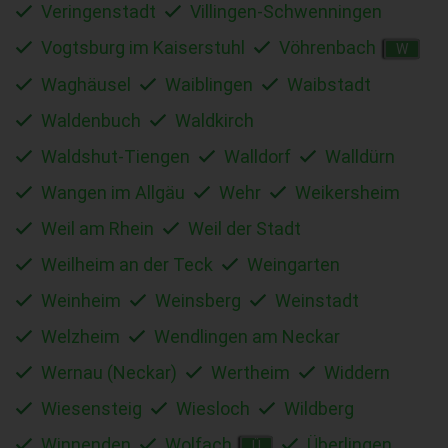
Veringenstadt
Villingen-Schwenningen
Vogtsburg im Kaiserstuhl
Vöhrenbach
W
Waghäusel
Waiblingen
Waibstadt
Waldenbuch
Waldkirch
Waldshut-Tiengen
Walldorf
Walldürn
Wangen im Allgäu
Wehr
Weikersheim
Weil am Rhein
Weil der Stadt
Weilheim an der Teck
Weingarten
Weinheim
Weinsberg
Weinstadt
Welzheim
Wendlingen am Neckar
Wernau (Neckar)
Wertheim
Widdern
Wiesensteig
Wiesloch
Wildberg
Winnenden
Wolfach
Überlingen
Ü