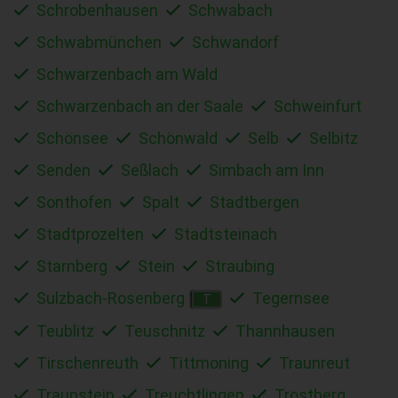
Schrobenhausen
Schwabach
Schwabmünchen
Schwandorf
Schwarzenbach am Wald
Schwarzenbach an der Saale
Schweinfurt
Schönsee
Schönwald
Selb
Selbitz
Senden
Seßlach
Simbach am Inn
Sonthofen
Spalt
Stadtbergen
Stadtprozelten
Stadtsteinach
Starnberg
Stein
Straubing
Sulzbach-Rosenberg
Tegernsee
T
Teublitz
Teuschnitz
Thannhausen
Tirschenreuth
Tittmoning
Traunreut
Traunstein
Treuchtlingen
Trostberg