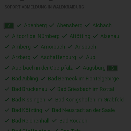
SOFORT ABMELDUNG IN
WALDKRAIBURG
Abenberg
Abensberg
Aichach
A
Altdorf bei Nürnberg
Altötting
Alzenau
Amberg
Amorbach
Ansbach
Arzberg
Aschaffenburg
Aub
Auerbach in der Oberpfalz
Augsburg
B
Bad Aibling
Bad Berneck im Fichtelgebirge
Bad Brückenau
Bad Griesbach im Rottal
Bad Kissingen
Bad Königshofen im Grabfeld
Bad Kötzting
Bad Neustadt an der Saale
Bad Reichenhall
Bad Rodach