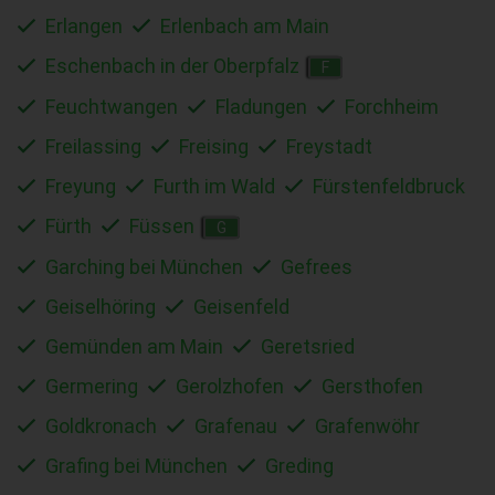
Erlangen
Erlenbach am Main
Eschenbach in der Oberpfalz
F
Feuchtwangen
Fladungen
Forchheim
Freilassing
Freising
Freystadt
Freyung
Furth im Wald
Fürstenfeldbruck
Fürth
Füssen
G
Garching bei München
Gefrees
Geiselhöring
Geisenfeld
Gemünden am Main
Geretsried
Germering
Gerolzhofen
Gersthofen
Goldkronach
Grafenau
Grafenwöhr
Grafing bei München
Greding