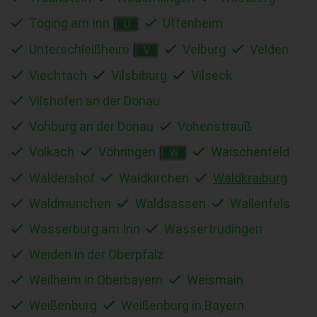
Töging am Inn
Uffenheim
U
Unterschleißheim
Velburg
Velden
V
Viechtach
Vilsbiburg
Vilseck
Vilshofen an der Donau
Vohburg an der Donau
Vohenstrauß
Volkach
Vöhringen
Waischenfeld
W
Waldershof
Waldkirchen
Waldkraiburg
Waldmünchen
Waldsassen
Wallenfels
Wasserburg am Inn
Wassertrüdingen
Weiden in der Oberpfalz
Weilheim in Oberbayern
Weismain
Weißenburg
Weißenburg in Bayern