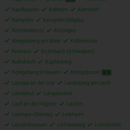
Kaufbeuren
Kelheim
Kemnath
Kempten
Kempten (Allgäu)
Kirchenlamitz
Kitzingen
Klingenberg am Main
Kolbermoor
Kronach
Krumbach (Schwaben)
Kulmbach
Kupferberg
Königsberg in Bayern
Königsbrunn
L
Landau an der Isar
Landsberg am Lech
Landshut
Langenzenn
Lauf an der Pegnitz
Laufen
Lauingen (Donau)
Leipheim
Leutershausen
Lichtenberg
Lichtenfels