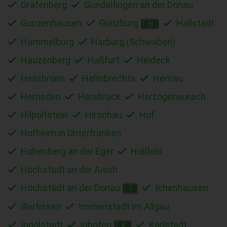
Gräfenberg
Gundelfingen an der Donau
Gunzenhausen
Günzburg
Hallstadt
H
Hammelburg
Harburg (Schwaben)
Hauzenberg
Haßfurt
Heideck
Heilsbronn
Helmbrechts
Hemau
Herrieden
Hersbruck
Herzogenaurach
Hilpoltstein
Hirschau
Hof
Hofheim in Unterfranken
Hohenberg an der Eger
Hollfeld
Höchstadt an der Aisch
Höchstädt an der Donau
Ichenhausen
I
Illertissen
Immenstadt im Allgäu
Ingolstadt
Iphofen
Karlstadt
K