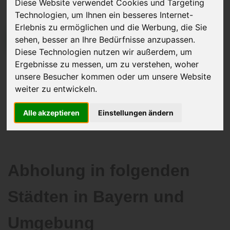
Diese Website verwendet Cookies und Targeting
Technologien, um Ihnen ein besseres Internet-
Erlebnis zu ermöglichen und die Werbung, die Sie
sehen, besser an Ihre Bedürfnisse anzupassen.
JETZT KOSTENLOSE BEWERTUNG
Diese Technologien nutzen wir außerdem, um
Ergebnisse zu messen, um zu verstehen, woher
Kostenloses Angebot
für den Ankauf Ihres Autos inklusive der
unsere Besucher kommen oder um unsere Website
Abholung, auf Wunsch sofort Geld. Ihre Daten werden nicht mit Dritten
weiter zu entwickeln.
geteilt.
Wir garantieren 100% Sicherheit.
Alle akzeptieren
Einstellungen ändern
Abholung in folgenden
Städten in Bayern und
Umgebung