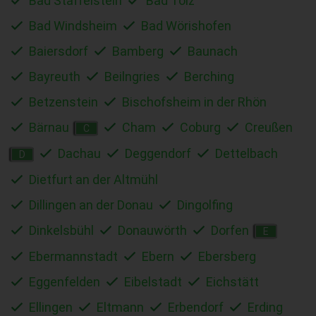
Bad Staffelstein
Bad Tölz
Bad Windsheim
Bad Wörishofen
Baiersdorf
Bamberg
Baunach
Bayreuth
Beilngries
Berching
Betzenstein
Bischofsheim in der Rhön
Bärnau
Cham
Coburg
Creußen
C
Dachau
Deggendorf
Dettelbach
D
Dietfurt an der Altmühl
Dillingen an der Donau
Dingolfing
Dinkelsbühl
Donauwörth
Dorfen
E
Ebermannstadt
Ebern
Ebersberg
Eggenfelden
Eibelstadt
Eichstätt
Ellingen
Eltmann
Erbendorf
Erding