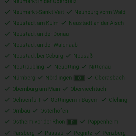
Neumarkt in der Oberpfalz
Neumarkt-Sankt Veit
Neunburg vorm Wald
Neustadt am Kulm
Neustadt an der Aisch
Neustadt an der Donau
Neustadt an der Waldnaab
Neustadt bei Coburg
Neusäß
Neutraubling
Neuötting
Nittenau
Nürnberg
Nördlingen
Oberasbach
O
Obernburg am Main
Oberviechtach
Ochsenfurt
Oettingen in Bayern
Olching
Ornbau
Osterhofen
Ostheim vor der Rhön
Pappenheim
P
Parsberg
Passau
Pegnitz
Penzberg