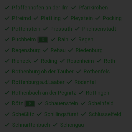
Pfaffenhofen an der Ilm
Pfarrkirchen
Pfreimd
Plattling
Pleystein
Pocking
Pottenstein
Pressath
Prichsenstadt
Puchheim
Rain
Regen
R
Regensburg
Rehau
Riedenburg
Rieneck
Roding
Rosenheim
Roth
Rothenburg ob der Tauber
Rothenfels
Rottenburg a.d.Laaber
Rödental
Röthenbach an der Pegnitz
Röttingen
Rötz
Schauenstein
Scheinfeld
S
Scheßlitz
Schillingsfürst
Schlüsselfeld
Schnaittenbach
Schongau