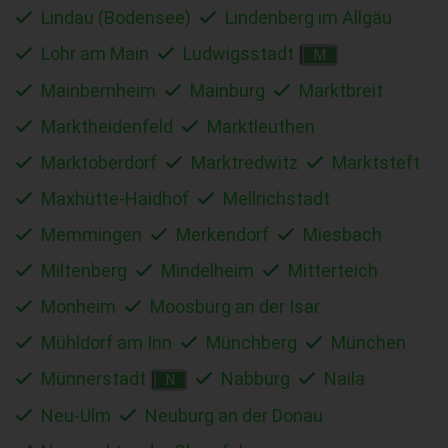
Lindau (Bodensee)
Lindenberg im Allgäu
Lohr am Main
Ludwigsstadt
M
Mainbernheim
Mainburg
Marktbreit
Marktheidenfeld
Marktleuthen
Marktoberdorf
Marktredwitz
Marktsteft
Maxhütte-Haidhof
Mellrichstadt
Memmingen
Merkendorf
Miesbach
Miltenberg
Mindelheim
Mitterteich
Monheim
Moosburg an der Isar
Mühldorf am Inn
Münchberg
München
Münnerstadt
Nabburg
Naila
N
Neu-Ulm
Neuburg an der Donau