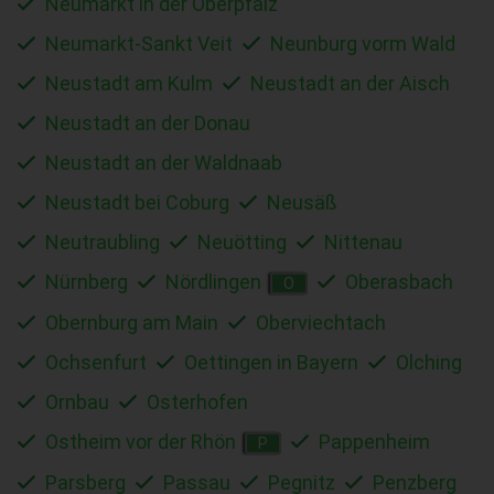
Neumarkt in der Oberpfalz
Neumarkt-Sankt Veit
Neunburg vorm Wald
Neustadt am Kulm
Neustadt an der Aisch
Neustadt an der Donau
Neustadt an der Waldnaab
Neustadt bei Coburg
Neusäß
Neutraubling
Neuötting
Nittenau
Nürnberg
Nördlingen
Oberasbach
O
Obernburg am Main
Oberviechtach
Ochsenfurt
Oettingen in Bayern
Olching
Ornbau
Osterhofen
Ostheim vor der Rhön
Pappenheim
P
Parsberg
Passau
Pegnitz
Penzberg