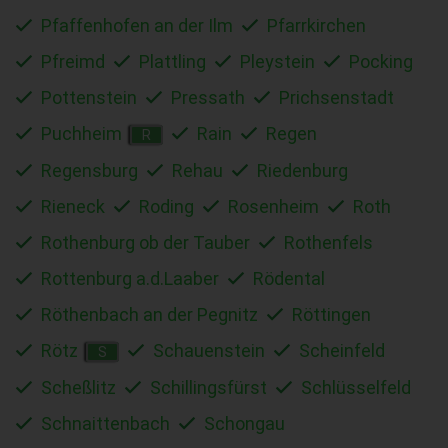
Pfaffenhofen an der Ilm
Pfarrkirchen
Pfreimd
Plattling
Pleystein
Pocking
Pottenstein
Pressath
Prichsenstadt
Puchheim
Rain
Regen
R
Regensburg
Rehau
Riedenburg
Rieneck
Roding
Rosenheim
Roth
Rothenburg ob der Tauber
Rothenfels
Rottenburg a.d.Laaber
Rödental
Röthenbach an der Pegnitz
Röttingen
Rötz
Schauenstein
Scheinfeld
S
Scheßlitz
Schillingsfürst
Schlüsselfeld
Schnaittenbach
Schongau