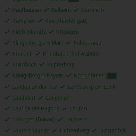
Kaufbeuren
Kelheim
Kemnath
Kempten
Kempten (Allgäu)
Kirchenlamitz
Kitzingen
Klingenberg am Main
Kolbermoor
Kronach
Krumbach (Schwaben)
Kulmbach
Kupferberg
Königsberg in Bayern
Königsbrunn
L
Landau an der Isar
Landsberg am Lech
Landshut
Langenzenn
Lauf an der Pegnitz
Laufen
Lauingen (Donau)
Leipheim
Leutershausen
Lichtenberg
Lichtenfels