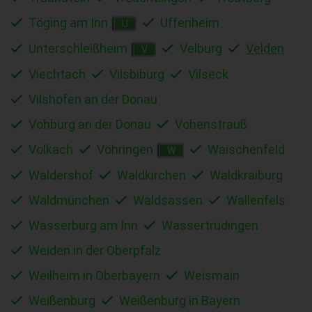
Töging am Inn
Uffenheim
U
Unterschleißheim
Velburg
Velden
V
Viechtach
Vilsbiburg
Vilseck
Vilshofen an der Donau
Vohburg an der Donau
Vohenstrauß
Volkach
Vöhringen
Waischenfeld
W
Waldershof
Waldkirchen
Waldkraiburg
Waldmünchen
Waldsassen
Wallenfels
Wasserburg am Inn
Wassertrüdingen
Weiden in der Oberpfalz
Weilheim in Oberbayern
Weismain
Weißenburg
Weißenburg in Bayern