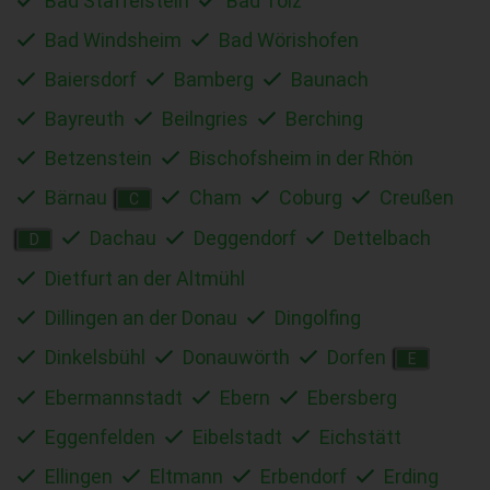
Bad Staffelstein
Bad Tölz
Bad Windsheim
Bad Wörishofen
Baiersdorf
Bamberg
Baunach
Bayreuth
Beilngries
Berching
Betzenstein
Bischofsheim in der Rhön
Bärnau
Cham
Coburg
Creußen
C
Dachau
Deggendorf
Dettelbach
D
Dietfurt an der Altmühl
Dillingen an der Donau
Dingolfing
Dinkelsbühl
Donauwörth
Dorfen
E
Ebermannstadt
Ebern
Ebersberg
Eggenfelden
Eibelstadt
Eichstätt
Ellingen
Eltmann
Erbendorf
Erding