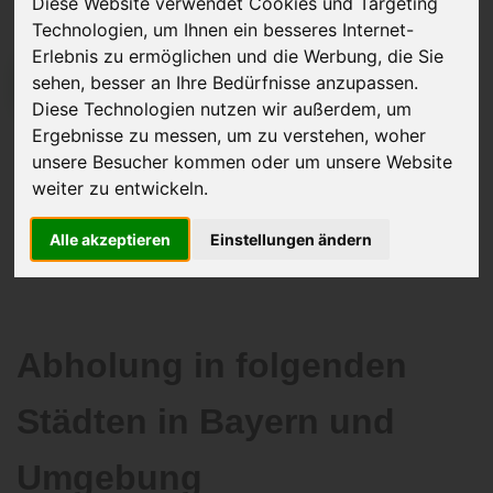
Diese Website verwendet Cookies und Targeting
Technologien, um Ihnen ein besseres Internet-
Erlebnis zu ermöglichen und die Werbung, die Sie
sehen, besser an Ihre Bedürfnisse anzupassen.
JETZT KOSTENLOSE BEWERTUNG
Diese Technologien nutzen wir außerdem, um
Ergebnisse zu messen, um zu verstehen, woher
Kostenloses Angebot
für den Ankauf Ihres Autos inklusive der
unsere Besucher kommen oder um unsere Website
Abholung, auf Wunsch sofort Geld. Ihre Daten werden nicht mit Dritten
weiter zu entwickeln.
geteilt.
Wir garantieren 100% Sicherheit.
Alle akzeptieren
Einstellungen ändern
Abholung in folgenden
Städten in Bayern und
Umgebung