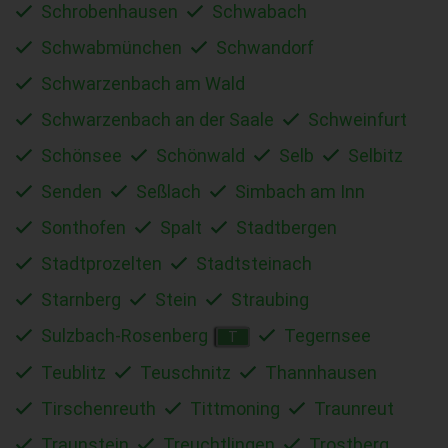
Schrobenhausen
Schwabach
Schwabmünchen
Schwandorf
Schwarzenbach am Wald
Schwarzenbach an der Saale
Schweinfurt
Schönsee
Schönwald
Selb
Selbitz
Senden
Seßlach
Simbach am Inn
Sonthofen
Spalt
Stadtbergen
Stadtprozelten
Stadtsteinach
Starnberg
Stein
Straubing
Sulzbach-Rosenberg
Tegernsee
T
Teublitz
Teuschnitz
Thannhausen
Tirschenreuth
Tittmoning
Traunreut
Traunstein
Treuchtlingen
Trostberg