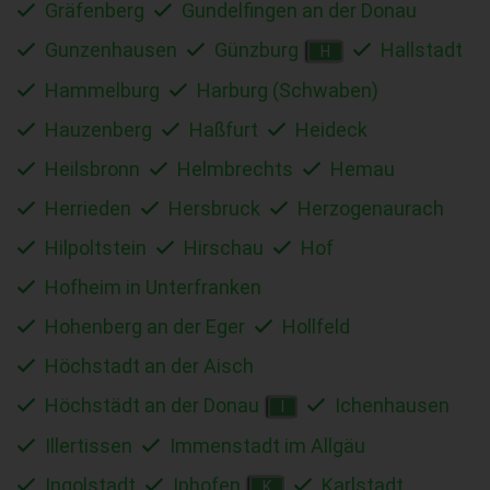
Gräfenberg
Gundelfingen an der Donau
Gunzenhausen
Günzburg
Hallstadt
H
Hammelburg
Harburg (Schwaben)
Hauzenberg
Haßfurt
Heideck
Heilsbronn
Helmbrechts
Hemau
Herrieden
Hersbruck
Herzogenaurach
Hilpoltstein
Hirschau
Hof
Hofheim in Unterfranken
Hohenberg an der Eger
Hollfeld
Höchstadt an der Aisch
Höchstädt an der Donau
Ichenhausen
I
Illertissen
Immenstadt im Allgäu
Ingolstadt
Iphofen
Karlstadt
K