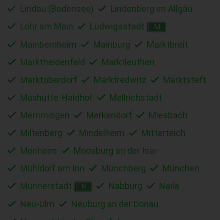
Lindau (Bodensee)
Lindenberg im Allgäu
Lohr am Main
Ludwigsstadt
M
Mainbernheim
Mainburg
Marktbreit
Marktheidenfeld
Marktleuthen
Marktoberdorf
Marktredwitz
Marktsteft
Maxhütte-Haidhof
Mellrichstadt
Memmingen
Merkendorf
Miesbach
Miltenberg
Mindelheim
Mitterteich
Monheim
Moosburg an der Isar
Mühldorf am Inn
Münchberg
München
Münnerstadt
Nabburg
Naila
N
Neu-Ulm
Neuburg an der Donau