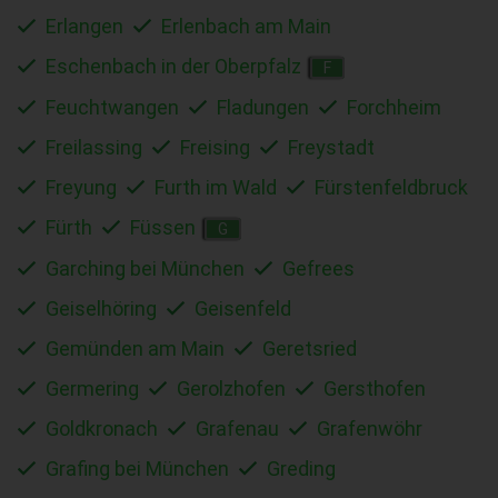
Erlangen
Erlenbach am Main
Eschenbach in der Oberpfalz
F
Feuchtwangen
Fladungen
Forchheim
Freilassing
Freising
Freystadt
Freyung
Furth im Wald
Fürstenfeldbruck
Fürth
Füssen
G
Garching bei München
Gefrees
Geiselhöring
Geisenfeld
Gemünden am Main
Geretsried
Germering
Gerolzhofen
Gersthofen
Goldkronach
Grafenau
Grafenwöhr
Grafing bei München
Greding