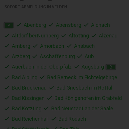
SOFORT ABMELDUNG IN
VELDEN
Abenberg
Abensberg
Aichach
A
Altdorf bei Nürnberg
Altötting
Alzenau
Amberg
Amorbach
Ansbach
Arzberg
Aschaffenburg
Aub
Auerbach in der Oberpfalz
Augsburg
B
Bad Aibling
Bad Berneck im Fichtelgebirge
Bad Brückenau
Bad Griesbach im Rottal
Bad Kissingen
Bad Königshofen im Grabfeld
Bad Kötzting
Bad Neustadt an der Saale
Bad Reichenhall
Bad Rodach