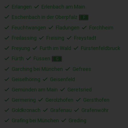
Erlangen
Erlenbach am Main
Eschenbach in der Oberpfalz
F
Feuchtwangen
Fladungen
Forchheim
Freilassing
Freising
Freystadt
Freyung
Furth im Wald
Fürstenfeldbruck
Fürth
Füssen
G
Garching bei München
Gefrees
Geiselhöring
Geisenfeld
Gemünden am Main
Geretsried
Germering
Gerolzhofen
Gersthofen
Goldkronach
Grafenau
Grafenwöhr
Grafing bei München
Greding