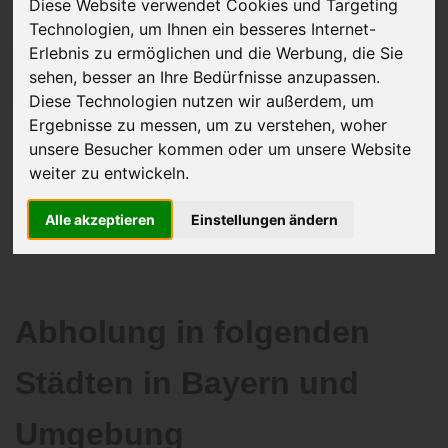
Diese Website verwendet Cookies und Targeting
Technologien, um Ihnen ein besseres Internet-
Erlebnis zu ermöglichen und die Werbung, die Sie
sehen, besser an Ihre Bedürfnisse anzupassen.
JETZT KOSTENLOSE BEWERTUNG
Diese Technologien nutzen wir außerdem, um
Ergebnisse zu messen, um zu verstehen, woher
Kostenloses Angebot
für den Ankauf Ihres Autos inklusive der
unsere Besucher kommen oder um unsere Website
Abholung, auf Wunsch sofort Geld. Ihre Daten werden nicht mit Dritten
weiter zu entwickeln.
geteilt.
Wir garantieren 100% Sicherheit.
Alle akzeptieren
Einstellungen ändern
Abholung in folgenden
Städten in Bayern und
Umgebung