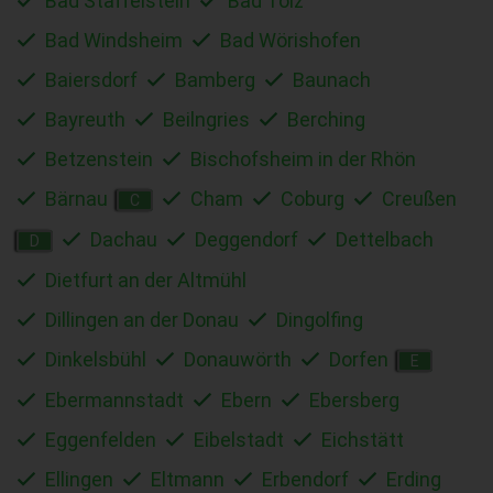
Bad Staffelstein
Bad Tölz
Bad Windsheim
Bad Wörishofen
Baiersdorf
Bamberg
Baunach
Bayreuth
Beilngries
Berching
Betzenstein
Bischofsheim in der Rhön
Bärnau
Cham
Coburg
Creußen
C
Dachau
Deggendorf
Dettelbach
D
Dietfurt an der Altmühl
Dillingen an der Donau
Dingolfing
Dinkelsbühl
Donauwörth
Dorfen
E
Ebermannstadt
Ebern
Ebersberg
Eggenfelden
Eibelstadt
Eichstätt
Ellingen
Eltmann
Erbendorf
Erding