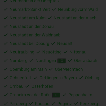
Neumarkt in der Oberpfalz
Neumarkt-Sankt Veit
Neunburg vorm Wald
Neustadt am Kulm
Neustadt an der Aisch
Neustadt an der Donau
Neustadt an der Waldnaab
Neustadt bei Coburg
Neusäß
Neutraubling
Neuötting
Nittenau
Nürnberg
Nördlingen
Oberasbach
O
Obernburg am Main
Oberviechtach
Ochsenfurt
Oettingen in Bayern
Olching
Ornbau
Osterhofen
Ostheim vor der Rhön
Pappenheim
P
Parsberg
Passau
Pegnitz
Penzberg