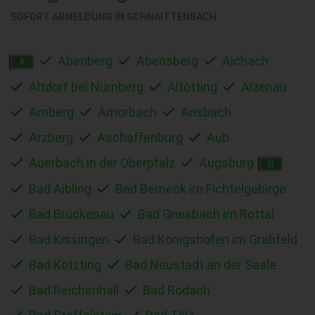
SOFORT ABMELDUNG IN
SCHNAITTENBACH
Abenberg
Abensberg
Aichach
A
Altdorf bei Nürnberg
Altötting
Alzenau
Amberg
Amorbach
Ansbach
Arzberg
Aschaffenburg
Aub
Auerbach in der Oberpfalz
Augsburg
B
Bad Aibling
Bad Berneck im Fichtelgebirge
Bad Brückenau
Bad Griesbach im Rottal
Bad Kissingen
Bad Königshofen im Grabfeld
Bad Kötzting
Bad Neustadt an der Saale
Bad Reichenhall
Bad Rodach