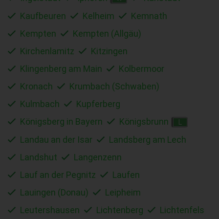
Kaufbeuren
Kelheim
Kemnath
Kempten
Kempten (Allgäu)
Kirchenlamitz
Kitzingen
Klingenberg am Main
Kolbermoor
Kronach
Krumbach (Schwaben)
Kulmbach
Kupferberg
Königsberg in Bayern
Königsbrunn
L
Landau an der Isar
Landsberg am Lech
Landshut
Langenzenn
Lauf an der Pegnitz
Laufen
Lauingen (Donau)
Leipheim
Leutershausen
Lichtenberg
Lichtenfels