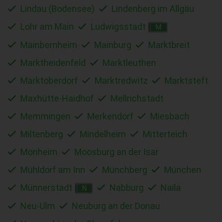
Lindau (Bodensee)
Lindenberg im Allgäu
Lohr am Main
Ludwigsstadt
M
Mainbernheim
Mainburg
Marktbreit
Marktheidenfeld
Marktleuthen
Marktoberdorf
Marktredwitz
Marktsteft
Maxhütte-Haidhof
Mellrichstadt
Memmingen
Merkendorf
Miesbach
Miltenberg
Mindelheim
Mitterteich
Monheim
Moosburg an der Isar
Mühldorf am Inn
Münchberg
München
Münnerstadt
Nabburg
Naila
N
Neu-Ulm
Neuburg an der Donau