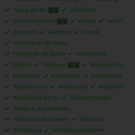
Töging am Inn
Uffenheim
U
Unterschleißheim
Velburg
Velden
V
Viechtach
Vilsbiburg
Vilseck
Vilshofen an der Donau
Vohburg an der Donau
Vohenstrauß
Volkach
Vöhringen
Waischenfeld
W
Waldershof
Waldkirchen
Waldkraiburg
Waldmünchen
Waldsassen
Wallenfels
Wasserburg am Inn
Wassertrüdingen
Weiden in der Oberpfalz
Weilheim in Oberbayern
Weismain
Weißenburg
Weißenburg in Bayern