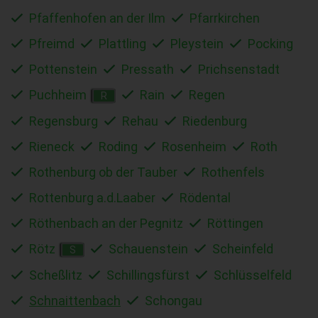
Pfaffenhofen an der Ilm
Pfarrkirchen
Pfreimd
Plattling
Pleystein
Pocking
Pottenstein
Pressath
Prichsenstadt
Puchheim
Rain
Regen
R
Regensburg
Rehau
Riedenburg
Rieneck
Roding
Rosenheim
Roth
Rothenburg ob der Tauber
Rothenfels
Rottenburg a.d.Laaber
Rödental
Röthenbach an der Pegnitz
Röttingen
Rötz
Schauenstein
Scheinfeld
S
Scheßlitz
Schillingsfürst
Schlüsselfeld
Schnaittenbach
Schongau