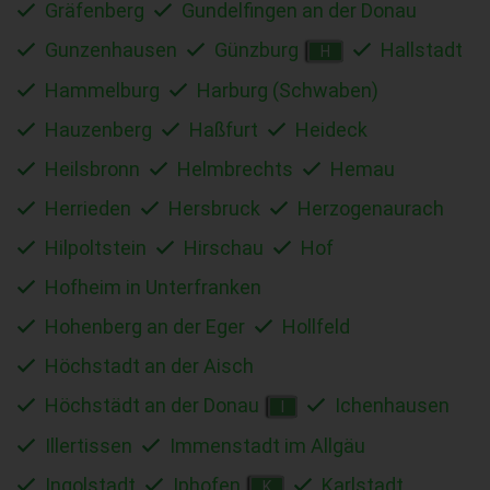
Gräfenberg
Gundelfingen an der Donau
Gunzenhausen
Günzburg
Hallstadt
H
Hammelburg
Harburg (Schwaben)
Hauzenberg
Haßfurt
Heideck
Heilsbronn
Helmbrechts
Hemau
Herrieden
Hersbruck
Herzogenaurach
Hilpoltstein
Hirschau
Hof
Hofheim in Unterfranken
Hohenberg an der Eger
Hollfeld
Höchstadt an der Aisch
Höchstädt an der Donau
Ichenhausen
I
Illertissen
Immenstadt im Allgäu
Ingolstadt
Iphofen
Karlstadt
K