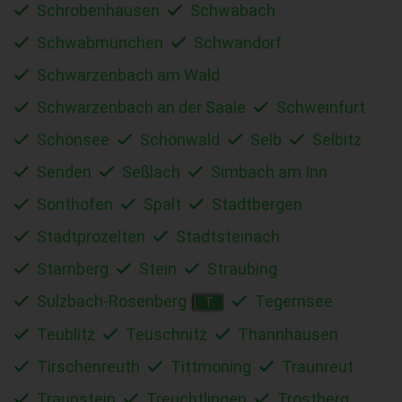
Schrobenhausen
Schwabach
Schwabmünchen
Schwandorf
Schwarzenbach am Wald
Schwarzenbach an der Saale
Schweinfurt
Schönsee
Schönwald
Selb
Selbitz
Senden
Seßlach
Simbach am Inn
Sonthofen
Spalt
Stadtbergen
Stadtprozelten
Stadtsteinach
Starnberg
Stein
Straubing
Sulzbach-Rosenberg
Tegernsee
T
Teublitz
Teuschnitz
Thannhausen
Tirschenreuth
Tittmoning
Traunreut
Traunstein
Treuchtlingen
Trostberg