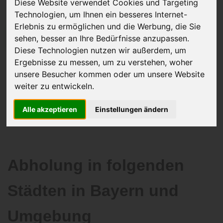
Diese Website verwendet Cookies und Targeting
Technologien, um Ihnen ein besseres Internet-
Erlebnis zu ermöglichen und die Werbung, die Sie
sehen, besser an Ihre Bedürfnisse anzupassen.
JETZT KOSTENLOSE BEWERTUNG
Diese Technologien nutzen wir außerdem, um
Ergebnisse zu messen, um zu verstehen, woher
Kostenloses Angebot
für den Ankauf Ihres Autos inklusive der
unsere Besucher kommen oder um unsere Website
Abholung, auf Wunsch sofort Geld. Ihre Daten werden nicht mit Dritten
weiter zu entwickeln.
geteilt.
Wir garantieren 100% Sicherheit.
Alle akzeptieren
Einstellungen ändern
Abholung in folgenden
Städten in Bayern und
Umgebung