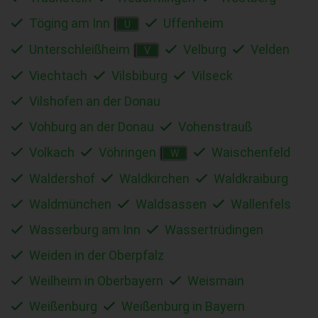
Töging am Inn
Uffenheim
U
Unterschleißheim
Velburg
Velden
V
Viechtach
Vilsbiburg
Vilseck
Vilshofen an der Donau
Vohburg an der Donau
Vohenstrauß
Volkach
Vöhringen
Waischenfeld
W
Waldershof
Waldkirchen
Waldkraiburg
Waldmünchen
Waldsassen
Wallenfels
Wasserburg am Inn
Wassertrüdingen
Weiden in der Oberpfalz
Weilheim in Oberbayern
Weismain
Weißenburg
Weißenburg in Bayern