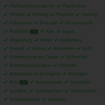
Pfaffenhofen an der Ilm
Pfarrkirchen
Pfreimd
Plattling
Pleystein
Pocking
Pottenstein
Pressath
Prichsenstadt
Puchheim
Rain
Regen
R
Regensburg
Rehau
Riedenburg
Rieneck
Roding
Rosenheim
Roth
Rothenburg ob der Tauber
Rothenfels
Rottenburg a.d.Laaber
Rödental
Röthenbach an der Pegnitz
Röttingen
Rötz
Schauenstein
Scheinfeld
S
Scheßlitz
Schillingsfürst
Schlüsselfeld
Schnaittenbach
Schongau