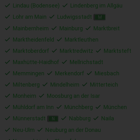
Lindau (Bodensee)
Lindenberg im Allgäu
Lohr am Main
Ludwigsstadt
M
Mainbernheim
Mainburg
Marktbreit
Marktheidenfeld
Marktleuthen
Marktoberdorf
Marktredwitz
Marktsteft
Maxhütte-Haidhof
Mellrichstadt
Memmingen
Merkendorf
Miesbach
Miltenberg
Mindelheim
Mitterteich
Monheim
Moosburg an der Isar
Mühldorf am Inn
Münchberg
München
Münnerstadt
Nabburg
Naila
N
Neu-Ulm
Neuburg an der Donau