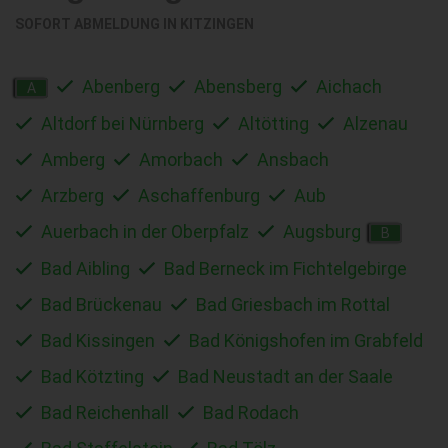
SOFORT ABMELDUNG IN
KITZINGEN
Abenberg
Abensberg
Aichach
A
Altdorf bei Nürnberg
Altötting
Alzenau
Amberg
Amorbach
Ansbach
Arzberg
Aschaffenburg
Aub
Auerbach in der Oberpfalz
Augsburg
B
Bad Aibling
Bad Berneck im Fichtelgebirge
Bad Brückenau
Bad Griesbach im Rottal
Bad Kissingen
Bad Königshofen im Grabfeld
Bad Kötzting
Bad Neustadt an der Saale
Bad Reichenhall
Bad Rodach