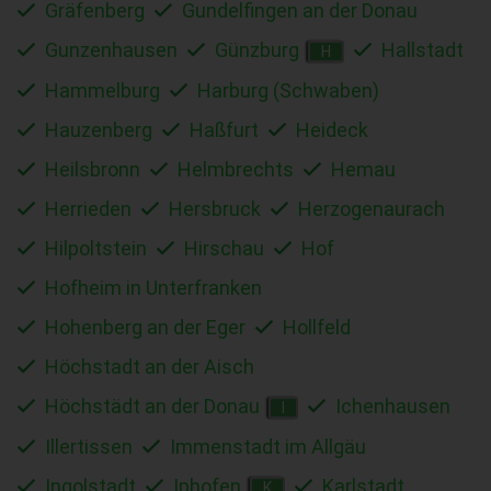
Gräfenberg
Gundelfingen an der Donau
Gunzenhausen
Günzburg
Hallstadt
H
Hammelburg
Harburg (Schwaben)
Hauzenberg
Haßfurt
Heideck
Heilsbronn
Helmbrechts
Hemau
Herrieden
Hersbruck
Herzogenaurach
Hilpoltstein
Hirschau
Hof
Hofheim in Unterfranken
Hohenberg an der Eger
Hollfeld
Höchstadt an der Aisch
Höchstädt an der Donau
Ichenhausen
I
Illertissen
Immenstadt im Allgäu
Ingolstadt
Iphofen
Karlstadt
K