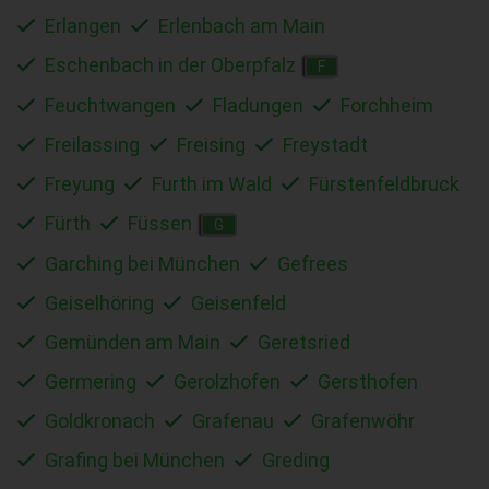
Erlangen
Erlenbach am Main
Eschenbach in der Oberpfalz
F
Feuchtwangen
Fladungen
Forchheim
Freilassing
Freising
Freystadt
Freyung
Furth im Wald
Fürstenfeldbruck
Fürth
Füssen
G
Garching bei München
Gefrees
Geiselhöring
Geisenfeld
Gemünden am Main
Geretsried
Germering
Gerolzhofen
Gersthofen
Goldkronach
Grafenau
Grafenwöhr
Grafing bei München
Greding