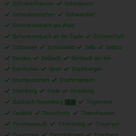
Schrobenhausen
Schwabach
Schwabmünchen
Schwandorf
Schwarzenbach am Wald
Schwarzenbach an der Saale
Schweinfurt
Schönsee
Schönwald
Selb
Selbitz
Senden
Seßlach
Simbach am Inn
Sonthofen
Spalt
Stadtbergen
Stadtprozelten
Stadtsteinach
Starnberg
Stein
Straubing
Sulzbach-Rosenberg
Tegernsee
T
Teublitz
Teuschnitz
Thannhausen
Tirschenreuth
Tittmoning
Traunreut
Traunstein
Treuchtlingen
Trostberg