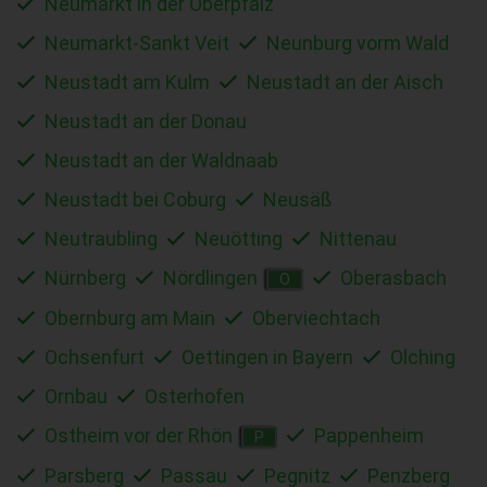
Neumarkt in der Oberpfalz
Neumarkt-Sankt Veit
Neunburg vorm Wald
Neustadt am Kulm
Neustadt an der Aisch
Neustadt an der Donau
Neustadt an der Waldnaab
Neustadt bei Coburg
Neusäß
Neutraubling
Neuötting
Nittenau
Nürnberg
Nördlingen
Oberasbach
O
Obernburg am Main
Oberviechtach
Ochsenfurt
Oettingen in Bayern
Olching
Ornbau
Osterhofen
Ostheim vor der Rhön
Pappenheim
P
Parsberg
Passau
Pegnitz
Penzberg