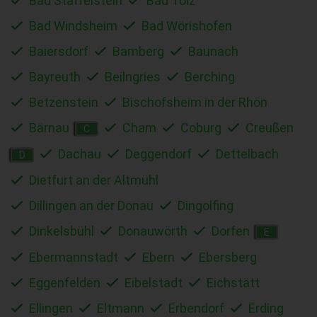
Bad Staffelstein
Bad Tölz
Bad Windsheim
Bad Wörishofen
Baiersdorf
Bamberg
Baunach
Bayreuth
Beilngries
Berching
Betzenstein
Bischofsheim in der Rhön
Bärnau
Cham
Coburg
Creußen
C
Dachau
Deggendorf
Dettelbach
D
Dietfurt an der Altmühl
Dillingen an der Donau
Dingolfing
Dinkelsbühl
Donauwörth
Dorfen
E
Ebermannstadt
Ebern
Ebersberg
Eggenfelden
Eibelstadt
Eichstätt
Ellingen
Eltmann
Erbendorf
Erding