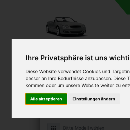
Ihre Privatsphäre ist uns wicht
Diese Website verwendet Cookies und Targeting
Autoankauf in Tirschen
besser an Ihre Bedürfnisse anzupassen. Diese
(Deutschland
kommen oder um unsere Website weiter zu ent
Online Auto verkaufen & grati
Alle akzeptieren
Einstellungen ändern
Auf Wunsch sofort Geld für Ihr Au