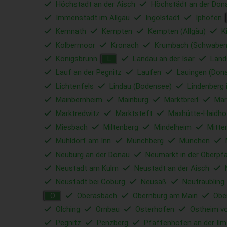
Höchstadt an der Aisch
Höchstädt an der Don
Immenstadt im Allgäu
Ingolstadt
Iphofen
Kemnath
Kempten
Kempten (Allgäu)
K
Kolbermoor
Kronach
Krumbach (Schwaben
Königsbrunn
Landau an der Isar
Land
L
Lauf an der Pegnitz
Laufen
Lauingen (Don
Lichtenfels
Lindau (Bodensee)
Lindenberg 
Mainbernheim
Mainburg
Marktbreit
Mar
Marktredwitz
Marktsteft
Maxhütte-Haidho
Miesbach
Miltenberg
Mindelheim
Mitte
Mühldorf am Inn
Münchberg
München
Neuburg an der Donau
Neumarkt in der Oberpfa
Neustadt am Kulm
Neustadt an der Aisch
Neustadt bei Coburg
Neusäß
Neutraubling
Oberasbach
Obernburg am Main
Obe
O
Olching
Ornbau
Osterhofen
Ostheim vo
Pegnitz
Penzberg
Pfaffenhofen an der Ilm