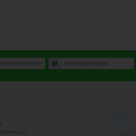
W
überweisung)