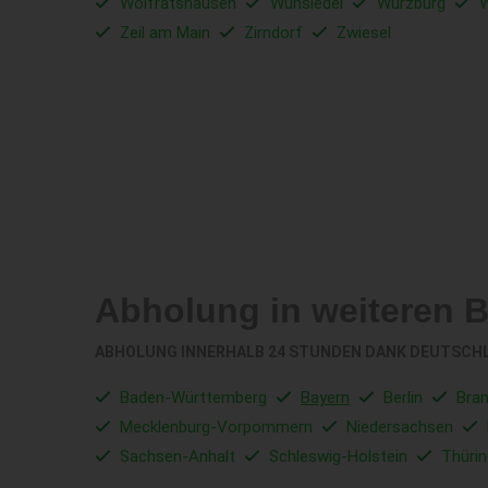
Wolfratshausen
Wunsiedel
Würzburg
W
Zeil am Main
Zirndorf
Zwiesel
Abholung in weiteren 
ABHOLUNG INNERHALB 24 STUNDEN DANK DEUTSCH
Baden-Württemberg
Bayern
Berlin
Bra
Mecklenburg-Vorpommern
Niedersachsen
Sachsen-Anhalt
Schleswig-Holstein
Thüri