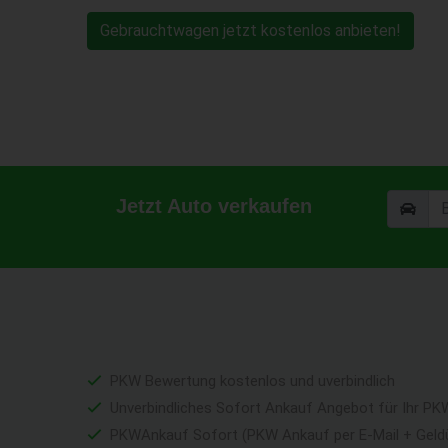
Gebrauchtwagen jetzt kostenlos anbieten!
Jetzt Auto verkaufen
PKW Bewertung kostenlos und uverbindlich
Unverbindliches Sofort Ankauf Angebot für Ihr PK
PKWAnkauf Sofort (PKW Ankauf per E-Mail + Geld