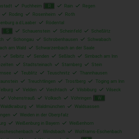
nstadt
Puchheim
Rain
Regen
R
Roding
Rosenheim
Roth
enburg a.d.Laaber
Rödental
Schauenstein
Scheinfeld
Scheßlitz
S
ch
Schongau
Schrobenhausen
Schwabach
ach am Wald
Schwarzenbach an der Saale
b
Selbitz
Senden
Seßlach
Simbach am Inn
ozelten
Stadtsteinach
Starnberg
Stein
rnsee
Teublitz
Teuschnitz
Thannhausen
raunstein
Treuchtlingen
Trostberg
Töging am Inn
elburg
Velden
Viechtach
Vilsbiburg
Vilseck
Vohenstrauß
Volkach
Vöhringen
W
Waldkraiburg
Waldmünchen
Waldsassen
ingen
Weiden in der Oberpfalz
urg
Weißenburg in Bayern
Weißenhorn
ischeschenbach
Windsbach
Wolframs-Eschenbach