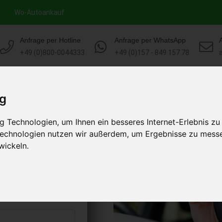
Wo-Autoankauf
Anfrage per Hotline
Anfrage per WhatsApp
+49 (0)800-0044333
+49 (0)157 - 849 157 78
HOME
AUTOANKAUF EUROPA
ig
 Technologien, um Ihnen ein besseres Internet-Erlebnis zu
reuth Bayern
 Technologien nutzen wir außerdem, um Ergebnisse zu mess
)
wickeln.
s abholen lassen
to erhalten