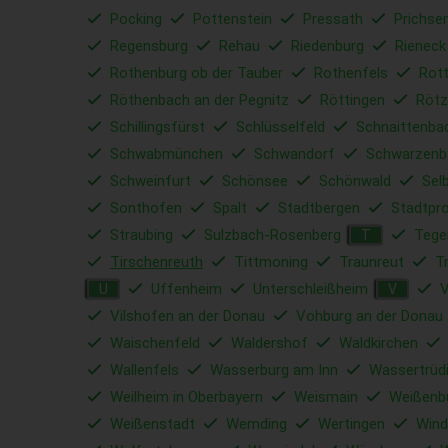
Pocking
Pottenstein
Pressath
Prichse
Regensburg
Rehau
Riedenburg
Rieneck
Rothenburg ob der Tauber
Rothenfels
Rott
Röthenbach an der Pegnitz
Röttingen
Rötz
Schillingsfürst
Schlüsselfeld
Schnaittenba
Schwabmünchen
Schwandorf
Schwarzenb
Schweinfurt
Schönsee
Schönwald
Sel
Sonthofen
Spalt
Stadtbergen
Stadtpr
Straubing
Sulzbach-Rosenberg
Tege
T
Tirschenreuth
Tittmoning
Traunreut
T
Uffenheim
Unterschleißheim
V
U
V
Vilshofen an der Donau
Vohburg an der Donau
Waischenfeld
Waldershof
Waldkirchen
Wallenfels
Wasserburg am Inn
Wassertrüd
Weilheim in Oberbayern
Weismain
Weißenb
Weißenstadt
Wemding
Wertingen
Wind