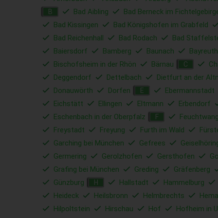
Bad Aibling
Bad Berneck im Fichtelgebirg
B
Bad Kissingen
Bad Königshofen im Grabfeld
Bad Reichenhall
Bad Rodach
Bad Staffelst
Baiersdorf
Bamberg
Baunach
Bayreuth
Bischofsheim in der Rhön
Bärnau
C
C
Deggendorf
Dettelbach
Dietfurt an der Alt
Donauwörth
Dorfen
Ebermannstadt
E
Eichstätt
Ellingen
Eltmann
Erbendorf
Eschenbach in der Oberpfalz
Feuchtwan
F
Freystadt
Freyung
Furth im Wald
Fürst
Garching bei München
Gefrees
Geiselhörin
Germering
Gerolzhofen
Gersthofen
Go
Grafing bei München
Greding
Gräfenberg
Günzburg
Hallstadt
Hammelburg
H
Heideck
Heilsbronn
Helmbrechts
Hema
Hilpoltstein
Hirschau
Hof
Hofheim in U