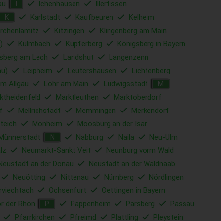
au
Ichenhausen
Illertissen
I
Karlstadt
Kaufbeuren
Kelheim
K
irchenlamitz
Kitzingen
Klingenberg am Main
)
Kulmbach
Kupferberg
Königsberg in Bayern
sberg am Lech
Landshut
Langenzenn
au)
Leipheim
Leutershausen
Lichtenberg
im Allgäu
Lohr am Main
Ludwigsstadt
M
ktheidenfeld
Marktleuthen
Marktoberdorf
f
Mellrichstadt
Memmingen
Merkendorf
rteich
Monheim
Moosburg an der Isar
Münnerstadt
Nabburg
Naila
Neu-Ulm
N
lz
Neumarkt-Sankt Veit
Neunburg vorm Wald
Neustadt an der Donau
Neustadt an der Waldnaab
Neuötting
Nittenau
Nürnberg
Nördlingen
rviechtach
Ochsenfurt
Oettingen in Bayern
r der Rhön
Pappenheim
Parsberg
Passau
P
Pfarrkirchen
Pfreimd
Plattling
Pleystein