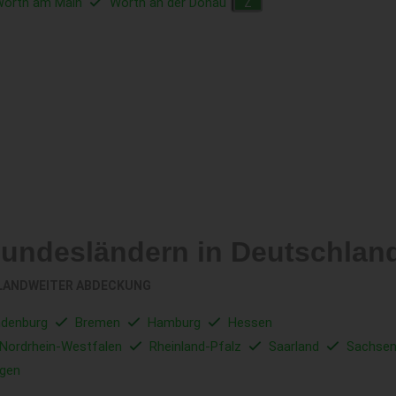
örth am Main
Wörth an der Donau
Z
Bundesländern in Deutschlan
LANDWEITER ABDECKUNG
ndenburg
Bremen
Hamburg
Hessen
Nordrhein-Westfalen
Rheinland-Pfalz
Saarland
Sachse
ngen