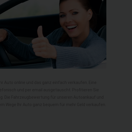
Ihr Auto online und das ganz einfach verkaufen. Eine
efonisch und per email ausgetauscht. Profitieren Sie
ng. Die Fahrzeugbewertung für unseren Autoankauf und
diesem Wege Ihr Auto ganz bequem für mehr Geld verkaufen.