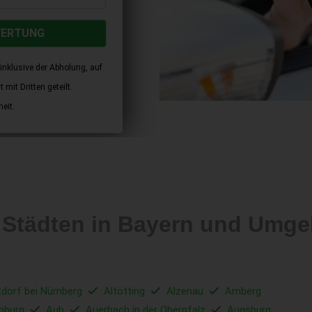
WERTUNG
inklusive der Abholung, auf
mit Dritten geteilt.
eit.
 Städten in Bayern und Umg
tdorf bei Nürnberg
Altötting
Alzenau
Amberg
nburg
Aub
Auerbach in der Oberpfalz
Augsburg