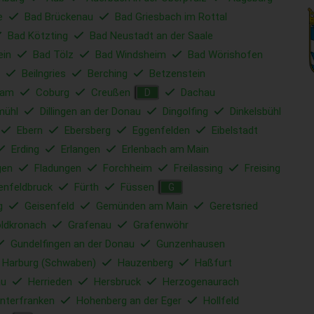
e
Bad Brückenau
Bad Griesbach im Rottal
Bad Kötzting
Bad Neustadt an der Saale
ein
Bad Tölz
Bad Windsheim
Bad Wörishofen
Beilngries
Berching
Betzenstein
ham
Coburg
Creußen
Dachau
D
mühl
Dillingen an der Donau
Dingolfing
Dinkelsbühl
Ebern
Ebersberg
Eggenfelden
Eibelstadt
Erding
Erlangen
Erlenbach am Main
gen
Fladungen
Forchheim
Freilassing
Freising
enfeldbruck
Fürth
Füssen
G
g
Geisenfeld
Gemünden am Main
Geretsried
ldkronach
Grafenau
Grafenwöhr
Gundelfingen an der Donau
Gunzenhausen
Harburg (Schwaben)
Hauzenberg
Haßfurt
u
Herrieden
Hersbruck
Herzogenaurach
nterfranken
Hohenberg an der Eger
Hollfeld