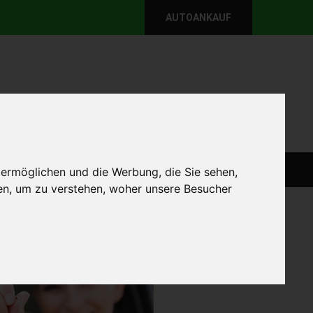
AUTOANKAUF
per E-Mail
Wir sind momentan erreichbar!
@autoabkauf.de
365 Tage von 8 - 22 Uhr
WEIT
DEFEKT AUTOANKAUF
AUTOANKAUF
 ermöglichen und die Werbung, die Sie sehen,
en, um zu verstehen, woher unsere Besucher