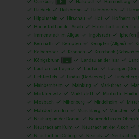
Günzburg
Hallstadt
Hammelburg
H
Heideck
Heilsbronn
Helmbrechts
Hema
Hilpoltstein
Hirschau
Hof
Hofheim in U
Höchstadt an der Aisch
Höchstädt an der Don
Immenstadt im Allgäu
Ingolstadt
Iphofen
Kemnath
Kempten
Kempten (Allgäu)
K
Kolbermoor
Kronach
Krumbach (Schwaben
Königsbrunn
Landau an der Isar
Land
L
Lauf an der Pegnitz
Laufen
Lauingen (Don
Lichtenfels
Lindau (Bodensee)
Lindenberg 
Mainbernheim
Mainburg
Marktbreit
Mar
Marktredwitz
Marktsteft
Maxhütte-Haidho
Miesbach
Miltenberg
Mindelheim
Mitte
Mühldorf am Inn
Münchberg
München
Neuburg an der Donau
Neumarkt in der Oberpfa
Neustadt am Kulm
Neustadt an der Aisch
Neustadt bei Coburg
Neusäß
Neutraubling