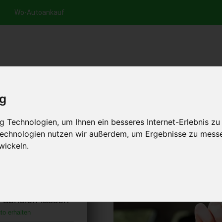
Wo-Autoankauf
nfrage per Hotline
Anfrage per WhatsApp
Anfrage 
+49 (0)800-0044333
+49 (0)157 - 849 157 78
anfrage
ig
HOME
AUTOANKAUF EUROPA
 Technologien, um Ihnen ein besseres Internet-Erlebnis zu
 Technologien nutzen wir außerdem, um Ergebnisse zu mess
wickeln.
ng Bayern
)
s abholen lassen
to erhalten