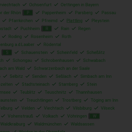
rviechtach
Ochsenfurt
Oettingen in Bayern
r der Rhön
Pappenheim
Parsberg
Passau
P
Pfarrkirchen
Pfreimd
Plattling
Pleystein
nstadt
Puchheim
Rain
Regen
R
Roding
Rosenheim
Roth
enburg a.d.Laaber
Rödental
Schauenstein
Scheinfeld
Scheßlitz
S
ch
Schongau
Schrobenhausen
Schwabach
ach am Wald
Schwarzenbach an der Saale
b
Selbitz
Senden
Seßlach
Simbach am Inn
ozelten
Stadtsteinach
Starnberg
Stein
rnsee
Teublitz
Teuschnitz
Thannhausen
raunstein
Treuchtlingen
Trostberg
Töging am Inn
elburg
Velden
Viechtach
Vilsbiburg
Vilseck
Vohenstrauß
Volkach
Vöhringen
W
Waldkraiburg
Waldmünchen
Waldsassen