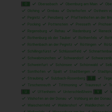
Oberasbach
Obernburg am Main
Obe
O
Olching
Ornbau
Osterhofen
Ostheim vo
Pegnitz
Penzberg
Pfaffenhofen an der Ilm
Pocking
Pottenstein
Pressath
Prichse
Regensburg
Rehau
Riedenburg
Rieneck
Rothenburg ob der Tauber
Rothenfels
Rott
Röthenbach an der Pegnitz
Röttingen
Rötz
Schillingsfürst
Schlüsselfeld
Schnaittenba
Schwabmünchen
Schwandorf
Schwarzenb
Schweinfurt
Schönsee
Schönwald
Sel
Sonthofen
Spalt
Stadtbergen
Stadtpr
Straubing
Sulzbach-Rosenberg
Tege
T
Tirschenreuth
Tittmoning
Traunreut
T
Uffenheim
Unterschleißheim
V
U
V
Vilshofen an der Donau
Vohburg an der Donau
Waischenfeld
Waldershof
Waldkirchen