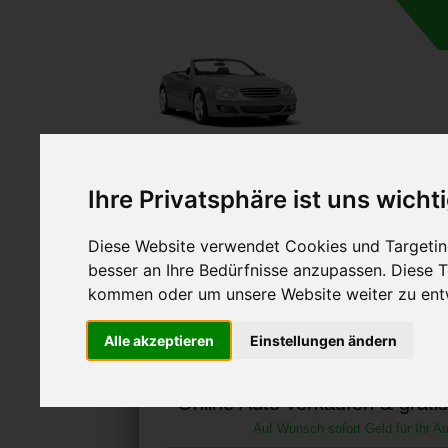
A
Ihre Privatsphäre ist uns wicht
Diese Website verwendet Cookies und Targeting
besser an Ihre Bedürfnisse anzupassen. Diese
kommen oder um unsere Website weiter zu ent
Autoankauf in Plattli
Alle akzeptieren
Einstellungen ändern
(Deutschland
Online Auto verkaufen & grati
Auf Wunsch sofort Geld für Ihr Au