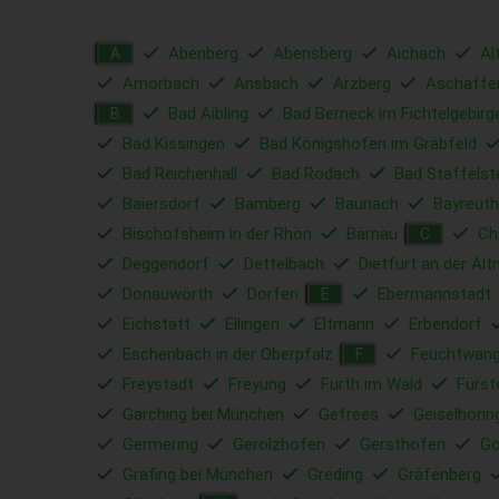
Abenberg
Abensberg
Aichach
Al
A
Amorbach
Ansbach
Arzberg
Aschaffe
Bad Aibling
Bad Berneck im Fichtelgebirg
B
Bad Kissingen
Bad Königshofen im Grabfeld
Bad Reichenhall
Bad Rodach
Bad Staffelst
Baiersdorf
Bamberg
Baunach
Bayreuth
Bischofsheim in der Rhön
Bärnau
C
C
Deggendorf
Dettelbach
Dietfurt an der Alt
Donauwörth
Dorfen
Ebermannstadt
E
Eichstätt
Ellingen
Eltmann
Erbendorf
Eschenbach in der Oberpfalz
Feuchtwan
F
Freystadt
Freyung
Furth im Wald
Fürst
Garching bei München
Gefrees
Geiselhörin
Germering
Gerolzhofen
Gersthofen
Go
Grafing bei München
Greding
Gräfenberg