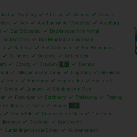
tdorf bei Nürnberg
Altötting
Alzenau
Amberg
nburg
Aub
Auerbach in der Oberpfalz
Augsburg
e
Bad Brückenau
Bad Griesbach im Rottal
Bad Kötzting
Bad Neustadt an der Saale
ein
Bad Tölz
Bad Windsheim
Bad Wörishofen
Beilngries
Berching
Betzenstein
ham
Coburg
Creußen
Dachau
D
mühl
Dillingen an der Donau
Dingolfing
Dinkelsbühl
Ebern
Ebersberg
Eggenfelden
Eibelstadt
Erding
Erlangen
Erlenbach am Main
gen
Fladungen
Forchheim
Freilassing
Freising
enfeldbruck
Fürth
Füssen
G
g
Geisenfeld
Gemünden am Main
Geretsried
ldkronach
Grafenau
Grafenwöhr
Gundelfingen an der Donau
Gunzenhausen