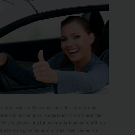
Ihr Auto online und das ganz einfach verkaufen. Eine
efonisch und per email ausgetauscht. Profitieren Sie
ie Fahrzeugbewertung für unseren Autoankauf und Ihren
 Wege Ihr Auto ganz bequem für mehr Geld verkaufen.