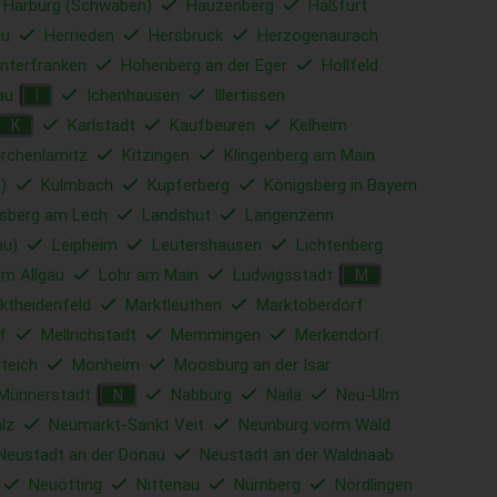
Harburg (Schwaben)
Hauzenberg
Haßfurt
u
Herrieden
Hersbruck
Herzogenaurach
nterfranken
Hohenberg an der Eger
Hollfeld
au
Ichenhausen
Illertissen
I
Karlstadt
Kaufbeuren
Kelheim
K
irchenlamitz
Kitzingen
Klingenberg am Main
)
Kulmbach
Kupferberg
Königsberg in Bayern
sberg am Lech
Landshut
Langenzenn
au)
Leipheim
Leutershausen
Lichtenberg
im Allgäu
Lohr am Main
Ludwigsstadt
M
ktheidenfeld
Marktleuthen
Marktoberdorf
f
Mellrichstadt
Memmingen
Merkendorf
rteich
Monheim
Moosburg an der Isar
Münnerstadt
Nabburg
Naila
Neu-Ulm
N
lz
Neumarkt-Sankt Veit
Neunburg vorm Wald
Neustadt an der Donau
Neustadt an der Waldnaab
Neuötting
Nittenau
Nürnberg
Nördlingen