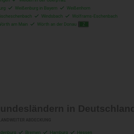
ingen
Weiden in der Oberpfalz
urg
Weißenburg in Bayern
Weißenhorn
ischeschenbach
Windsbach
Wolframs-Eschenbach
örth am Main
Wörth an der Donau
Z
Bundesländern in Deutschlan
LANDWEITER ABDECKUNG
ndenburg
Bremen
Hamburg
Hessen