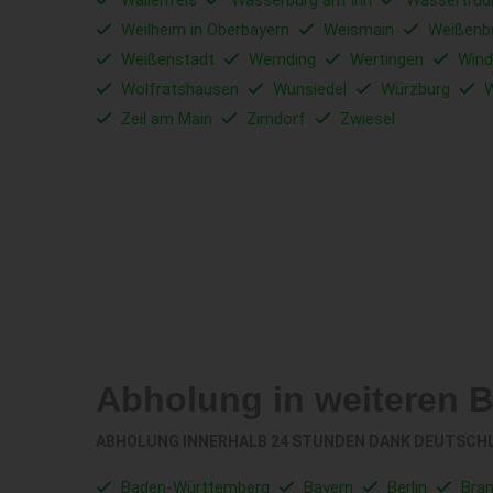
Wallenfels
Wasserburg am Inn
Wassertrüd
Weilheim in Oberbayern
Weismain
Weißenb
Weißenstadt
Wemding
Wertingen
Wind
Wolfratshausen
Wunsiedel
Würzburg
W
Zeil am Main
Zirndorf
Zwiesel
Abholung in weiteren 
ABHOLUNG INNERHALB 24 STUNDEN DANK DEUTSCH
Baden-Württemberg
Bayern
Berlin
Bra