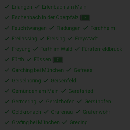
Erlangen
Erlenbach am Main
Eschenbach in der Oberpfalz
F
Feuchtwangen
Fladungen
Forchheim
Freilassing
Freising
Freystadt
Freyung
Furth im Wald
Fürstenfeldbruck
Fürth
Füssen
G
Garching bei München
Gefrees
Geiselhöring
Geisenfeld
Gemünden am Main
Geretsried
Germering
Gerolzhofen
Gersthofen
Goldkronach
Grafenau
Grafenwöhr
Grafing bei München
Greding