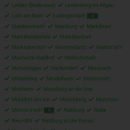
Lindau (Bodensee)
Lindenberg im Allgäu
Lohr am Main
Ludwigsstadt
M
Mainbernheim
Mainburg
Marktbreit
Marktheidenfeld
Marktleuthen
Marktoberdorf
Marktredwitz
Marktsteft
Maxhütte-Haidhof
Mellrichstadt
Memmingen
Merkendorf
Miesbach
Miltenberg
Mindelheim
Mitterteich
Monheim
Moosburg an der Isar
Mühldorf am Inn
Münchberg
München
Münnerstadt
Nabburg
Naila
N
Neu-Ulm
Neuburg an der Donau