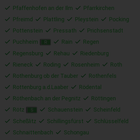
Pfaffenhofen an der Ilm
Pfarrkirchen
Pfreimd
Plattling
Pleystein
Pocking
Pottenstein
Pressath
Prichsenstadt
Puchheim
Rain
Regen
R
Regensburg
Rehau
Riedenburg
Rieneck
Roding
Rosenheim
Roth
Rothenburg ob der Tauber
Rothenfels
Rottenburg a.d.Laaber
Rödental
Röthenbach an der Pegnitz
Röttingen
Rötz
Schauenstein
Scheinfeld
S
Scheßlitz
Schillingsfürst
Schlüsselfeld
Schnaittenbach
Schongau