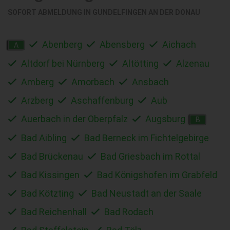
SOFORT ABMELDUNG IN
GUNDELFINGEN AN DER DONAU
Abenberg
Abensberg
Aichach
A
Altdorf bei Nürnberg
Altötting
Alzenau
Amberg
Amorbach
Ansbach
Arzberg
Aschaffenburg
Aub
Auerbach in der Oberpfalz
Augsburg
B
Bad Aibling
Bad Berneck im Fichtelgebirge
Bad Brückenau
Bad Griesbach im Rottal
Bad Kissingen
Bad Königshofen im Grabfeld
Bad Kötzting
Bad Neustadt an der Saale
Bad Reichenhall
Bad Rodach