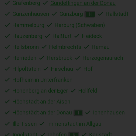
Gräfenberg
Gundelfingen an der Donau
Gunzenhausen
Günzburg
Hallstadt
H
Hammelburg
Harburg (Schwaben)
Hauzenberg
Haßfurt
Heideck
Heilsbronn
Helmbrechts
Hemau
Herrieden
Hersbruck
Herzogenaurach
Hilpoltstein
Hirschau
Hof
Hofheim in Unterfranken
Hohenberg an der Eger
Hollfeld
Höchstadt an der Aisch
Höchstädt an der Donau
Ichenhausen
I
Illertissen
Immenstadt im Allgäu
Ingolstadt
Iphofen
Karlstadt
K