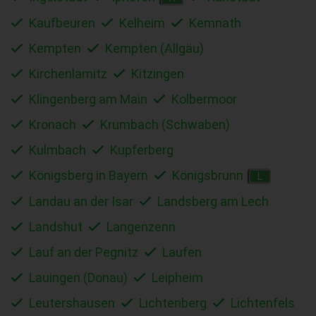
Kaufbeuren
Kelheim
Kemnath
Kempten
Kempten (Allgäu)
Kirchenlamitz
Kitzingen
Klingenberg am Main
Kolbermoor
Kronach
Krumbach (Schwaben)
Kulmbach
Kupferberg
Königsberg in Bayern
Königsbrunn
L
Landau an der Isar
Landsberg am Lech
Landshut
Langenzenn
Lauf an der Pegnitz
Laufen
Lauingen (Donau)
Leipheim
Leutershausen
Lichtenberg
Lichtenfels