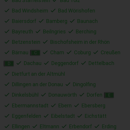
Bad Staffelstein
Bad Tölz
Bad Windsheim
Bad Wörishofen
Baiersdorf
Bamberg
Baunach
Bayreuth
Beilngries
Berching
Betzenstein
Bischofsheim in der Rhön
Bärnau
Cham
Coburg
Creußen
C
Dachau
Deggendorf
Dettelbach
D
Dietfurt an der Altmühl
Dillingen an der Donau
Dingolfing
Dinkelsbühl
Donauwörth
Dorfen
E
Ebermannstadt
Ebern
Ebersberg
Eggenfelden
Eibelstadt
Eichstätt
Ellingen
Eltmann
Erbendorf
Erding