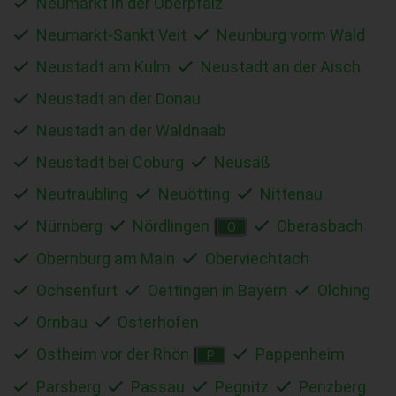
Neumarkt in der Oberpfalz
Neumarkt-Sankt Veit
Neunburg vorm Wald
Neustadt am Kulm
Neustadt an der Aisch
Neustadt an der Donau
Neustadt an der Waldnaab
Neustadt bei Coburg
Neusäß
Neutraubling
Neuötting
Nittenau
Nürnberg
Nördlingen
Oberasbach
O
Obernburg am Main
Oberviechtach
Ochsenfurt
Oettingen in Bayern
Olching
Ornbau
Osterhofen
Ostheim vor der Rhön
Pappenheim
P
Parsberg
Passau
Pegnitz
Penzberg