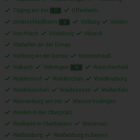
Töging am Inn
Uffenheim
U
Unterschleißheim
Velburg
Velden
V
Viechtach
Vilsbiburg
Vilseck
Vilshofen an der Donau
Vohburg an der Donau
Vohenstrauß
Volkach
Vöhringen
Waischenfeld
W
Waldershof
Waldkirchen
Waldkraiburg
Waldmünchen
Waldsassen
Wallenfels
Wasserburg am Inn
Wassertrüdingen
Weiden in der Oberpfalz
Weilheim in Oberbayern
Weismain
Weißenburg
Weißenburg in Bayern