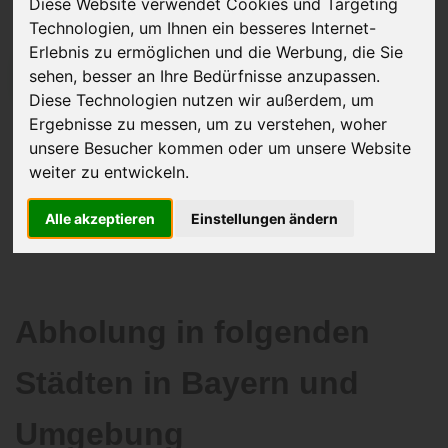
Diese Website verwendet Cookies und Targeting
Technologien, um Ihnen ein besseres Internet-
Erlebnis zu ermöglichen und die Werbung, die Sie
sehen, besser an Ihre Bedürfnisse anzupassen.
JETZT KOSTENLOSE BEWERTUNG
Diese Technologien nutzen wir außerdem, um
Ergebnisse zu messen, um zu verstehen, woher
Kostenloses Angebot
für den Ankauf Ihres Autos inklusive der
unsere Besucher kommen oder um unsere Website
Abholung, auf Wunsch sofort Geld. Ihre Daten werden nicht mit Dritten
weiter zu entwickeln.
geteilt.
Wir garantieren 100% Sicherheit.
Alle akzeptieren
Einstellungen ändern
Abholung in folgenden
Städten in Bayern und
Umgebung