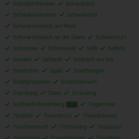
Schrobenhausen
Schwabach
Schwabmünchen
Schwandorf
Schwarzenbach am Wald
Schwarzenbach an der Saale
Schweinfurt
Schönsee
Schönwald
Selb
Selbitz
Senden
Seßlach
Simbach am Inn
Sonthofen
Spalt
Stadtbergen
Stadtprozelten
Stadtsteinach
Starnberg
Stein
Straubing
Sulzbach-Rosenberg
Tegernsee
T
Teublitz
Teuschnitz
Thannhausen
Tirschenreuth
Tittmoning
Traunreut
Traunstein
Treuchtlingen
Trostberg