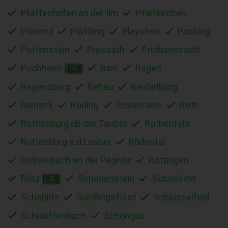
Pfaffenhofen an der Ilm
Pfarrkirchen
Pfreimd
Plattling
Pleystein
Pocking
Pottenstein
Pressath
Prichsenstadt
Puchheim
Rain
Regen
R
Regensburg
Rehau
Riedenburg
Rieneck
Roding
Rosenheim
Roth
Rothenburg ob der Tauber
Rothenfels
Rottenburg a.d.Laaber
Rödental
Röthenbach an der Pegnitz
Röttingen
Rötz
Schauenstein
Scheinfeld
S
Scheßlitz
Schillingsfürst
Schlüsselfeld
Schnaittenbach
Schongau