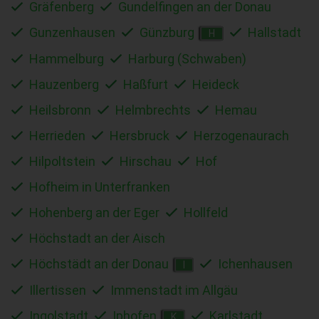
Gräfenberg
Gundelfingen an der Donau
Gunzenhausen
Günzburg
Hallstadt
H
Hammelburg
Harburg (Schwaben)
Hauzenberg
Haßfurt
Heideck
Heilsbronn
Helmbrechts
Hemau
Herrieden
Hersbruck
Herzogenaurach
Hilpoltstein
Hirschau
Hof
Hofheim in Unterfranken
Hohenberg an der Eger
Hollfeld
Höchstadt an der Aisch
Höchstädt an der Donau
Ichenhausen
I
Illertissen
Immenstadt im Allgäu
Ingolstadt
Iphofen
Karlstadt
K