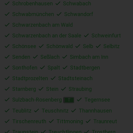
Schrobenhausen
Schwabach
Schwabmünchen
Schwandorf
Schwarzenbach am Wald
Schwarzenbach an der Saale
Schweinfurt
Schönsee
Schönwald
Selb
Selbitz
Senden
Seßlach
Simbach am Inn
Sonthofen
Spalt
Stadtbergen
Stadtprozelten
Stadtsteinach
Starnberg
Stein
Straubing
Sulzbach-Rosenberg
Tegernsee
T
Teublitz
Teuschnitz
Thannhausen
Tirschenreuth
Tittmoning
Traunreut
Traunstein
Treuchtlingen
Trostberg