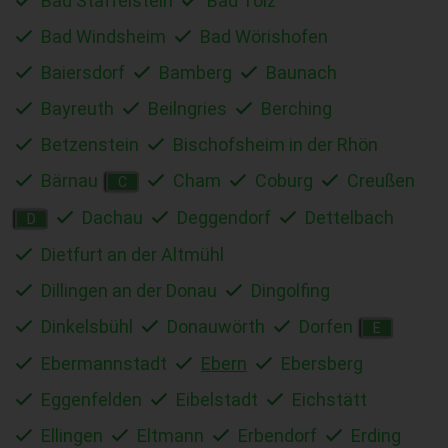
Bad Staffelstein
Bad Tölz
Bad Windsheim
Bad Wörishofen
Baiersdorf
Bamberg
Baunach
Bayreuth
Beilngries
Berching
Betzenstein
Bischofsheim in der Rhön
Bärnau
Cham
Coburg
Creußen
C
Dachau
Deggendorf
Dettelbach
D
Dietfurt an der Altmühl
Dillingen an der Donau
Dingolfing
Dinkelsbühl
Donauwörth
Dorfen
E
Ebermannstadt
Ebern
Ebersberg
Eggenfelden
Eibelstadt
Eichstätt
Ellingen
Eltmann
Erbendorf
Erding