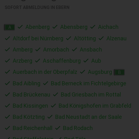
SOFORT ABMELDUNG IN
EBERN
Abenberg
Abensberg
Aichach
A
Altdorf bei Nürnberg
Altötting
Alzenau
Amberg
Amorbach
Ansbach
Arzberg
Aschaffenburg
Aub
Auerbach in der Oberpfalz
Augsburg
B
Bad Aibling
Bad Berneck im Fichtelgebirge
Bad Brückenau
Bad Griesbach im Rottal
Bad Kissingen
Bad Königshofen im Grabfeld
Bad Kötzting
Bad Neustadt an der Saale
Bad Reichenhall
Bad Rodach