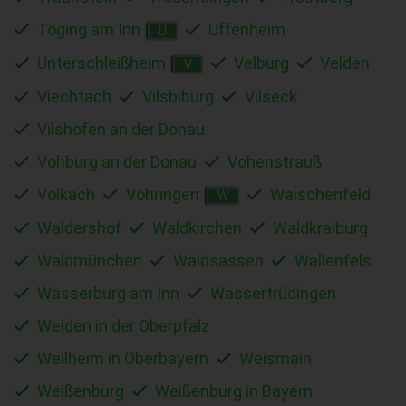
Töging am Inn
Uffenheim
U
Unterschleißheim
Velburg
Velden
V
Viechtach
Vilsbiburg
Vilseck
Vilshofen an der Donau
Vohburg an der Donau
Vohenstrauß
Volkach
Vöhringen
Waischenfeld
W
Waldershof
Waldkirchen
Waldkraiburg
Waldmünchen
Waldsassen
Wallenfels
Wasserburg am Inn
Wassertrüdingen
Weiden in der Oberpfalz
Weilheim in Oberbayern
Weismain
Weißenburg
Weißenburg in Bayern