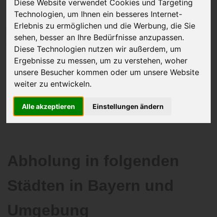
Diese Website verwendet Cookies und Targeting
Technologien, um Ihnen ein besseres Internet-
Erlebnis zu ermöglichen und die Werbung, die Sie
sehen, besser an Ihre Bedürfnisse anzupassen.
JETZT KOSTENLOSE BEWERTUNG
Diese Technologien nutzen wir außerdem, um
Ergebnisse zu messen, um zu verstehen, woher
Kostenloses Angebot
für den Ankauf Ihres Autos inklusive der
unsere Besucher kommen oder um unsere Website
Abholung, auf Wunsch sofort Geld. Ihre Daten werden nicht mit Dritten
weiter zu entwickeln.
geteilt.
Wir garantieren 100% Sicherheit.
Alle akzeptieren
Einstellungen ändern
Abholung in folgenden
Städten in Bayern und
Umgebung