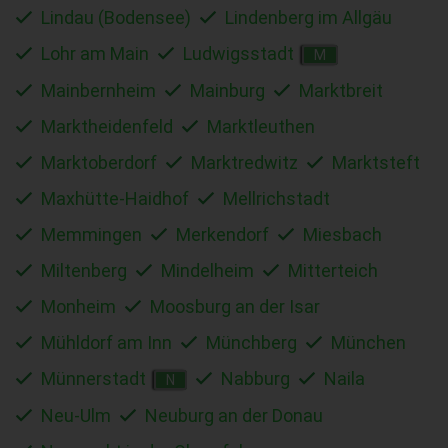
Lindau (Bodensee)
Lindenberg im Allgäu
Lohr am Main
Ludwigsstadt
M
Mainbernheim
Mainburg
Marktbreit
Marktheidenfeld
Marktleuthen
Marktoberdorf
Marktredwitz
Marktsteft
Maxhütte-Haidhof
Mellrichstadt
Memmingen
Merkendorf
Miesbach
Miltenberg
Mindelheim
Mitterteich
Monheim
Moosburg an der Isar
Mühldorf am Inn
Münchberg
München
Münnerstadt
Nabburg
Naila
N
Neu-Ulm
Neuburg an der Donau