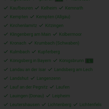
Kaufbeuren
Kelheim
Kemnath
Kempten
Kempten (Allgäu)
Kirchenlamitz
Kitzingen
Klingenberg am Main
Kolbermoor
Kronach
Krumbach (Schwaben)
Kulmbach
Kupferberg
Königsberg in Bayern
Königsbrunn
L
Landau an der Isar
Landsberg am Lech
Landshut
Langenzenn
Lauf an der Pegnitz
Laufen
Lauingen (Donau)
Leipheim
Leutershausen
Lichtenberg
Lichtenfels