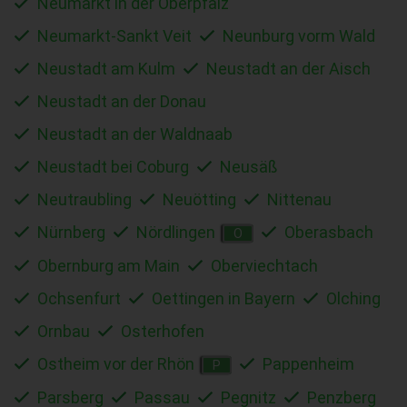
Neumarkt in der Oberpfalz
Neumarkt-Sankt Veit
Neunburg vorm Wald
Neustadt am Kulm
Neustadt an der Aisch
Neustadt an der Donau
Neustadt an der Waldnaab
Neustadt bei Coburg
Neusäß
Neutraubling
Neuötting
Nittenau
Nürnberg
Nördlingen
Oberasbach
O
Obernburg am Main
Oberviechtach
Ochsenfurt
Oettingen in Bayern
Olching
Ornbau
Osterhofen
Ostheim vor der Rhön
Pappenheim
P
Parsberg
Passau
Pegnitz
Penzberg