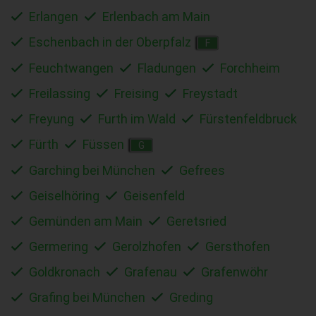
Erlangen
Erlenbach am Main
Eschenbach in der Oberpfalz
F
Feuchtwangen
Fladungen
Forchheim
Freilassing
Freising
Freystadt
Freyung
Furth im Wald
Fürstenfeldbruck
Fürth
Füssen
G
Garching bei München
Gefrees
Geiselhöring
Geisenfeld
Gemünden am Main
Geretsried
Germering
Gerolzhofen
Gersthofen
Goldkronach
Grafenau
Grafenwöhr
Grafing bei München
Greding