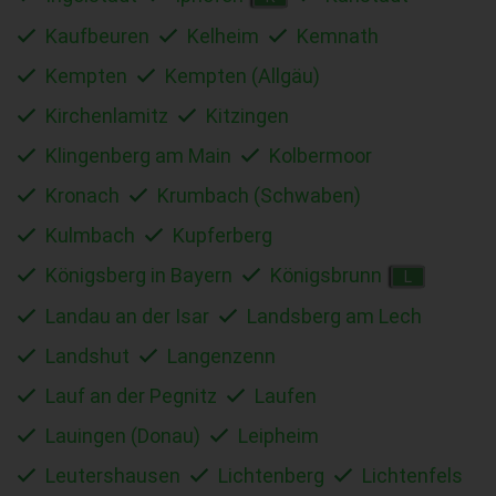
Kaufbeuren
Kelheim
Kemnath
Kempten
Kempten (Allgäu)
Kirchenlamitz
Kitzingen
Klingenberg am Main
Kolbermoor
Kronach
Krumbach (Schwaben)
Kulmbach
Kupferberg
Königsberg in Bayern
Königsbrunn
L
Landau an der Isar
Landsberg am Lech
Landshut
Langenzenn
Lauf an der Pegnitz
Laufen
Lauingen (Donau)
Leipheim
Leutershausen
Lichtenberg
Lichtenfels