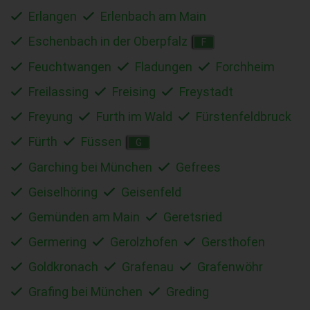
Erlangen
Erlenbach am Main
Eschenbach in der Oberpfalz
F
Feuchtwangen
Fladungen
Forchheim
Freilassing
Freising
Freystadt
Freyung
Furth im Wald
Fürstenfeldbruck
Fürth
Füssen
G
Garching bei München
Gefrees
Geiselhöring
Geisenfeld
Gemünden am Main
Geretsried
Germering
Gerolzhofen
Gersthofen
Goldkronach
Grafenau
Grafenwöhr
Grafing bei München
Greding