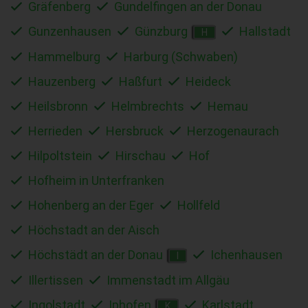
Gräfenberg
Gundelfingen an der Donau
Gunzenhausen
Günzburg
Hallstadt
H
Hammelburg
Harburg (Schwaben)
Hauzenberg
Haßfurt
Heideck
Heilsbronn
Helmbrechts
Hemau
Herrieden
Hersbruck
Herzogenaurach
Hilpoltstein
Hirschau
Hof
Hofheim in Unterfranken
Hohenberg an der Eger
Hollfeld
Höchstadt an der Aisch
Höchstädt an der Donau
Ichenhausen
I
Illertissen
Immenstadt im Allgäu
Ingolstadt
Iphofen
Karlstadt
K