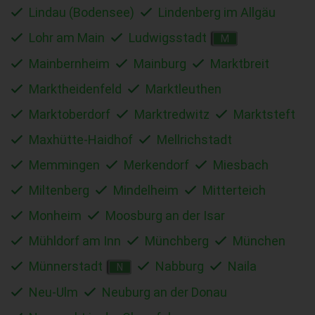
Lindau (Bodensee)
Lindenberg im Allgäu
Lohr am Main
Ludwigsstadt
M
Mainbernheim
Mainburg
Marktbreit
Marktheidenfeld
Marktleuthen
Marktoberdorf
Marktredwitz
Marktsteft
Maxhütte-Haidhof
Mellrichstadt
Memmingen
Merkendorf
Miesbach
Miltenberg
Mindelheim
Mitterteich
Monheim
Moosburg an der Isar
Mühldorf am Inn
Münchberg
München
Münnerstadt
Nabburg
Naila
N
Neu-Ulm
Neuburg an der Donau