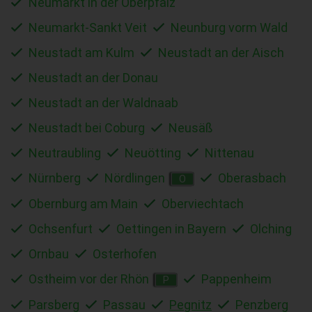
Neumarkt in der Oberpfalz
Neumarkt-Sankt Veit
Neunburg vorm Wald
Neustadt am Kulm
Neustadt an der Aisch
Neustadt an der Donau
Neustadt an der Waldnaab
Neustadt bei Coburg
Neusäß
Neutraubling
Neuötting
Nittenau
Nürnberg
Nördlingen
Oberasbach
O
Obernburg am Main
Oberviechtach
Ochsenfurt
Oettingen in Bayern
Olching
Ornbau
Osterhofen
Ostheim vor der Rhön
Pappenheim
P
Parsberg
Passau
Pegnitz
Penzberg