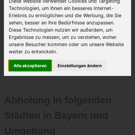
Diese Website verwendet Cookies und Targeting
Technologien, um Ihnen ein besseres Internet-
Erlebnis zu ermöglichen und die Werbung, die Sie
sehen, besser an Ihre Bedürfnisse anzupassen.
JETZT KOSTENLOSE BEWERTUNG
Diese Technologien nutzen wir außerdem, um
Ergebnisse zu messen, um zu verstehen, woher
Kostenloses Angebot
für den Ankauf Ihres Autos inklusive der
unsere Besucher kommen oder um unsere Website
Abholung, auf Wunsch sofort Geld. Ihre Daten werden nicht mit Dritten
weiter zu entwickeln.
geteilt.
Wir garantieren 100% Sicherheit.
Alle akzeptieren
Einstellungen ändern
Abholung in folgenden
Städten in Bayern und
Umgebung