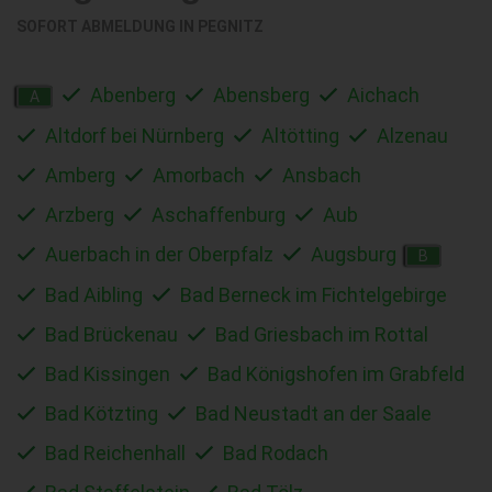
SOFORT ABMELDUNG IN
PEGNITZ
Abenberg
Abensberg
Aichach
A
Altdorf bei Nürnberg
Altötting
Alzenau
Amberg
Amorbach
Ansbach
Arzberg
Aschaffenburg
Aub
Auerbach in der Oberpfalz
Augsburg
B
Bad Aibling
Bad Berneck im Fichtelgebirge
Bad Brückenau
Bad Griesbach im Rottal
Bad Kissingen
Bad Königshofen im Grabfeld
Bad Kötzting
Bad Neustadt an der Saale
Bad Reichenhall
Bad Rodach