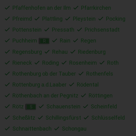
Pfaffenhofen an der Ilm
Pfarrkirchen
Pfreimd
Plattling
Pleystein
Pocking
Pottenstein
Pressath
Prichsenstadt
Puchheim
Rain
Regen
R
Regensburg
Rehau
Riedenburg
Rieneck
Roding
Rosenheim
Roth
Rothenburg ob der Tauber
Rothenfels
Rottenburg a.d.Laaber
Rödental
Röthenbach an der Pegnitz
Röttingen
Rötz
Schauenstein
Scheinfeld
S
Scheßlitz
Schillingsfürst
Schlüsselfeld
Schnaittenbach
Schongau