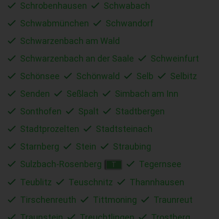
Schrobenhausen
Schwabach
Schwabmünchen
Schwandorf
Schwarzenbach am Wald
Schwarzenbach an der Saale
Schweinfurt
Schönsee
Schönwald
Selb
Selbitz
Senden
Seßlach
Simbach am Inn
Sonthofen
Spalt
Stadtbergen
Stadtprozelten
Stadtsteinach
Starnberg
Stein
Straubing
Sulzbach-Rosenberg
Tegernsee
T
Teublitz
Teuschnitz
Thannhausen
Tirschenreuth
Tittmoning
Traunreut
Traunstein
Treuchtlingen
Trostberg