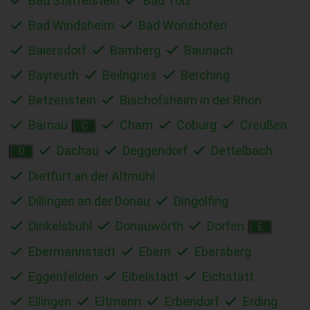
Bad Staffelstein
Bad Tölz
Bad Windsheim
Bad Wörishofen
Baiersdorf
Bamberg
Baunach
Bayreuth
Beilngries
Berching
Betzenstein
Bischofsheim in der Rhön
Bärnau
Cham
Coburg
Creußen
C
Dachau
Deggendorf
Dettelbach
D
Dietfurt an der Altmühl
Dillingen an der Donau
Dingolfing
Dinkelsbühl
Donauwörth
Dorfen
E
Ebermannstadt
Ebern
Ebersberg
Eggenfelden
Eibelstadt
Eichstätt
Ellingen
Eltmann
Erbendorf
Erding