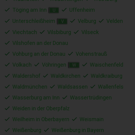
Töging am Inn
Uffenheim
U
Unterschleißheim
Velburg
Velden
V
Viechtach
Vilsbiburg
Vilseck
Vilshofen an der Donau
Vohburg an der Donau
Vohenstrauß
Volkach
Vöhringen
Waischenfeld
W
Waldershof
Waldkirchen
Waldkraiburg
Waldmünchen
Waldsassen
Wallenfels
Wasserburg am Inn
Wassertrüdingen
Weiden in der Oberpfalz
Weilheim in Oberbayern
Weismain
Weißenburg
Weißenburg in Bayern