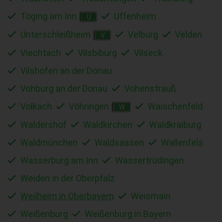
Töging am Inn
Uffenheim
U
Unterschleißheim
Velburg
Velden
V
Viechtach
Vilsbiburg
Vilseck
Vilshofen an der Donau
Vohburg an der Donau
Vohenstrauß
Volkach
Vöhringen
Waischenfeld
W
Waldershof
Waldkirchen
Waldkraiburg
Waldmünchen
Waldsassen
Wallenfels
Wasserburg am Inn
Wassertrüdingen
Weiden in der Oberpfalz
Weilheim in Oberbayern
Weismain
Weißenburg
Weißenburg in Bayern