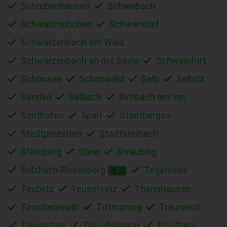
Schrobenhausen
Schwabach
Schwabmünchen
Schwandorf
Schwarzenbach am Wald
Schwarzenbach an der Saale
Schweinfurt
Schönsee
Schönwald
Selb
Selbitz
Senden
Seßlach
Simbach am Inn
Sonthofen
Spalt
Stadtbergen
Stadtprozelten
Stadtsteinach
Starnberg
Stein
Straubing
Sulzbach-Rosenberg
Tegernsee
T
Teublitz
Teuschnitz
Thannhausen
Tirschenreuth
Tittmoning
Traunreut
Traunstein
Treuchtlingen
Trostberg