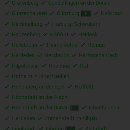
Gräfenberg
Gundelfingen an der Donau
Gunzenhausen
Günzburg
Hallstadt
H
Hammelburg
Harburg (Schwaben)
Hauzenberg
Haßfurt
Heideck
Heilsbronn
Helmbrechts
Hemau
Herrieden
Hersbruck
Herzogenaurach
Hilpoltstein
Hirschau
Hof
Hofheim in Unterfranken
Hohenberg an der Eger
Hollfeld
Höchstadt an der Aisch
Höchstädt an der Donau
Ichenhausen
I
Illertissen
Immenstadt im Allgäu
Ingolstadt
Iphofen
Karlstadt
K