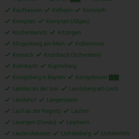
Kaufbeuren
Kelheim
Kemnath
Kempten
Kempten (Allgäu)
Kirchenlamitz
Kitzingen
Klingenberg am Main
Kolbermoor
Kronach
Krumbach (Schwaben)
Kulmbach
Kupferberg
Königsberg in Bayern
Königsbrunn
L
Landau an der Isar
Landsberg am Lech
Landshut
Langenzenn
Lauf an der Pegnitz
Laufen
Lauingen (Donau)
Leipheim
Leutershausen
Lichtenberg
Lichtenfels