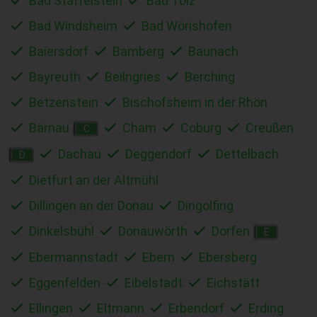
Bad Staffelstein
Bad Tölz
Bad Windsheim
Bad Wörishofen
Baiersdorf
Bamberg
Baunach
Bayreuth
Beilngries
Berching
Betzenstein
Bischofsheim in der Rhön
Bärnau
Cham
Coburg
Creußen
C
Dachau
Deggendorf
Dettelbach
D
Dietfurt an der Altmühl
Dillingen an der Donau
Dingolfing
Dinkelsbühl
Donauwörth
Dorfen
E
Ebermannstadt
Ebern
Ebersberg
Eggenfelden
Eibelstadt
Eichstätt
Ellingen
Eltmann
Erbendorf
Erding