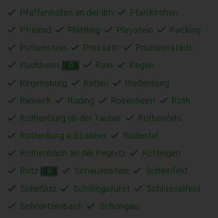
Pfaffenhofen an der Ilm
Pfarrkirchen
Pfreimd
Plattling
Pleystein
Pocking
Pottenstein
Pressath
Prichsenstadt
Puchheim
Rain
Regen
R
Regensburg
Rehau
Riedenburg
Rieneck
Roding
Rosenheim
Roth
Rothenburg ob der Tauber
Rothenfels
Rottenburg a.d.Laaber
Rödental
Röthenbach an der Pegnitz
Röttingen
Rötz
Schauenstein
Scheinfeld
S
Scheßlitz
Schillingsfürst
Schlüsselfeld
Schnaittenbach
Schongau