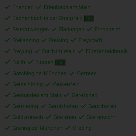
Erlangen
Erlenbach am Main
Eschenbach in der Oberpfalz
F
Feuchtwangen
Fladungen
Forchheim
Freilassing
Freising
Freystadt
Freyung
Furth im Wald
Fürstenfeldbruck
Fürth
Füssen
G
Garching bei München
Gefrees
Geiselhöring
Geisenfeld
Gemünden am Main
Geretsried
Germering
Gerolzhofen
Gersthofen
Goldkronach
Grafenau
Grafenwöhr
Grafing bei München
Greding