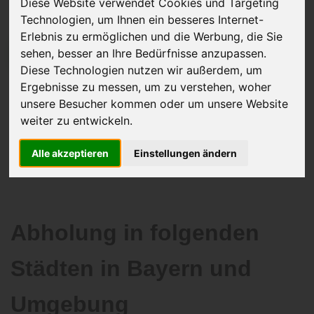
Diese Website verwendet Cookies und Targeting
Technologien, um Ihnen ein besseres Internet-
Erlebnis zu ermöglichen und die Werbung, die Sie
sehen, besser an Ihre Bedürfnisse anzupassen.
JETZT KOSTENLOSE BEWERTUNG
Diese Technologien nutzen wir außerdem, um
Ergebnisse zu messen, um zu verstehen, woher
Kostenloses Angebot
für den Ankauf Ihres Autos inklusive der
unsere Besucher kommen oder um unsere Website
Abholung, auf Wunsch sofort Geld. Ihre Daten werden nicht mit Dritten
weiter zu entwickeln.
geteilt.
Wir garantieren 100% Sicherheit.
Alle akzeptieren
Einstellungen ändern
Abholung in folgenden
Städten in Bayern und
Umgebung