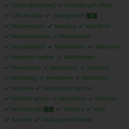
Lindau (Bodensee)
Lindenberg im Allgäu
Lohr am Main
Ludwigsstadt
M
Mainbernheim
Mainburg
Marktbreit
Marktheidenfeld
Marktleuthen
Marktoberdorf
Marktredwitz
Marktsteft
Maxhütte-Haidhof
Mellrichstadt
Memmingen
Merkendorf
Miesbach
Miltenberg
Mindelheim
Mitterteich
Monheim
Moosburg an der Isar
Mühldorf am Inn
Münchberg
München
Münnerstadt
Nabburg
Naila
N
Neu-Ulm
Neuburg an der Donau