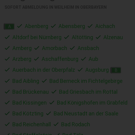
SOFORT ABMELDUNG IN
WEILHEIM IN OBERBAYERN
Abenberg
Abensberg
Aichach
A
Altdorf bei Nürnberg
Altötting
Alzenau
Amberg
Amorbach
Ansbach
Arzberg
Aschaffenburg
Aub
Auerbach in der Oberpfalz
Augsburg
B
Bad Aibling
Bad Berneck im Fichtelgebirge
Bad Brückenau
Bad Griesbach im Rottal
Bad Kissingen
Bad Königshofen im Grabfeld
Bad Kötzting
Bad Neustadt an der Saale
Bad Reichenhall
Bad Rodach