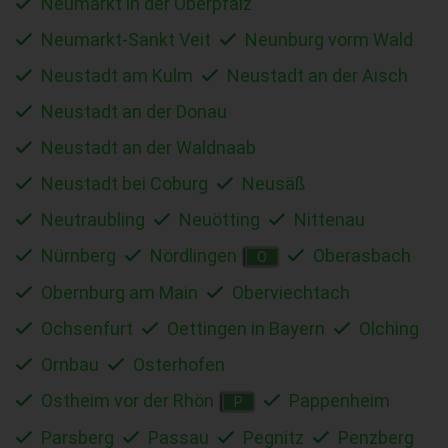
Neumarkt in der Oberpfalz
Neumarkt-Sankt Veit
Neunburg vorm Wald
Neustadt am Kulm
Neustadt an der Aisch
Neustadt an der Donau
Neustadt an der Waldnaab
Neustadt bei Coburg
Neusäß
Neutraubling
Neuötting
Nittenau
Nürnberg
Nördlingen
Oberasbach
O
Obernburg am Main
Oberviechtach
Ochsenfurt
Oettingen in Bayern
Olching
Ornbau
Osterhofen
Ostheim vor der Rhön
Pappenheim
P
Parsberg
Passau
Pegnitz
Penzberg