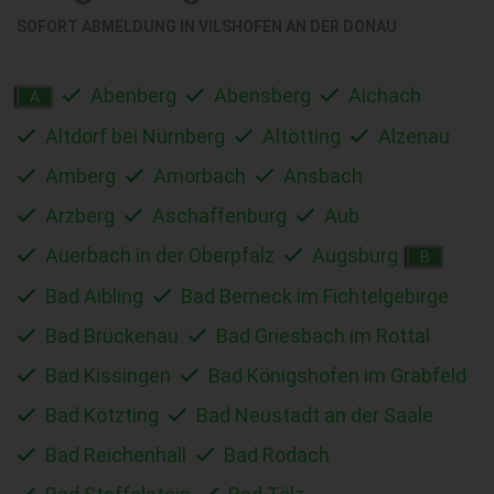
SOFORT ABMELDUNG IN
VILSHOFEN AN DER DONAU
Abenberg
Abensberg
Aichach
A
Altdorf bei Nürnberg
Altötting
Alzenau
Amberg
Amorbach
Ansbach
Arzberg
Aschaffenburg
Aub
Auerbach in der Oberpfalz
Augsburg
B
Bad Aibling
Bad Berneck im Fichtelgebirge
Bad Brückenau
Bad Griesbach im Rottal
Bad Kissingen
Bad Königshofen im Grabfeld
Bad Kötzting
Bad Neustadt an der Saale
Bad Reichenhall
Bad Rodach