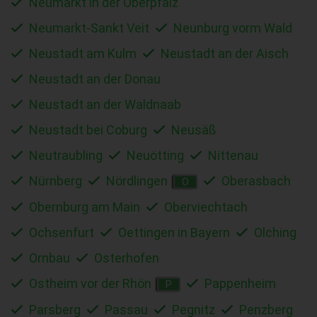
Neumarkt in der Oberpfalz
Neumarkt-Sankt Veit
Neunburg vorm Wald
Neustadt am Kulm
Neustadt an der Aisch
Neustadt an der Donau
Neustadt an der Waldnaab
Neustadt bei Coburg
Neusäß
Neutraubling
Neuötting
Nittenau
Nürnberg
Nördlingen
Oberasbach
O
Obernburg am Main
Oberviechtach
Ochsenfurt
Oettingen in Bayern
Olching
Ornbau
Osterhofen
Ostheim vor der Rhön
Pappenheim
P
Parsberg
Passau
Pegnitz
Penzberg