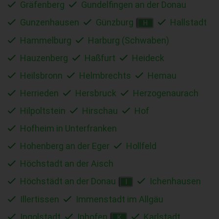
Gräfenberg
Gundelfingen an der Donau
Gunzenhausen
Günzburg
Hallstadt
H
Hammelburg
Harburg (Schwaben)
Hauzenberg
Haßfurt
Heideck
Heilsbronn
Helmbrechts
Hemau
Herrieden
Hersbruck
Herzogenaurach
Hilpoltstein
Hirschau
Hof
Hofheim in Unterfranken
Hohenberg an der Eger
Hollfeld
Höchstadt an der Aisch
Höchstädt an der Donau
Ichenhausen
I
Illertissen
Immenstadt im Allgäu
Ingolstadt
Iphofen
Karlstadt
K