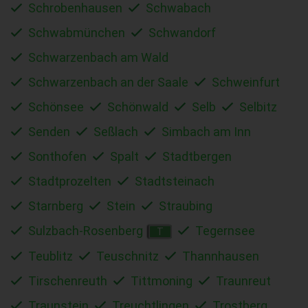
Schrobenhausen
Schwabach
Schwabmünchen
Schwandorf
Schwarzenbach am Wald
Schwarzenbach an der Saale
Schweinfurt
Schönsee
Schönwald
Selb
Selbitz
Senden
Seßlach
Simbach am Inn
Sonthofen
Spalt
Stadtbergen
Stadtprozelten
Stadtsteinach
Starnberg
Stein
Straubing
Sulzbach-Rosenberg
Tegernsee
T
Teublitz
Teuschnitz
Thannhausen
Tirschenreuth
Tittmoning
Traunreut
Traunstein
Treuchtlingen
Trostberg