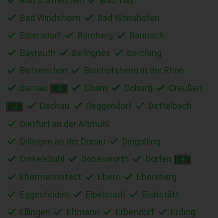
Bad Staffelstein
Bad Tölz
Bad Windsheim
Bad Wörishofen
Baiersdorf
Bamberg
Baunach
Bayreuth
Beilngries
Berching
Betzenstein
Bischofsheim in der Rhön
Bärnau
Cham
Coburg
Creußen
C
Dachau
Deggendorf
Dettelbach
D
Dietfurt an der Altmühl
Dillingen an der Donau
Dingolfing
Dinkelsbühl
Donauwörth
Dorfen
E
Ebermannstadt
Ebern
Ebersberg
Eggenfelden
Eibelstadt
Eichstätt
Ellingen
Eltmann
Erbendorf
Erding