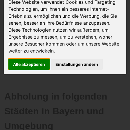
Diese Website verwendet Cookies und Targeting
Technologien, um Ihnen ein besseres Internet-
Erlebnis zu ermöglichen und die Werbung, die Sie
JETZT KOSTENLOSE BEWERTUNG
sehen, besser an Ihre Bedürfnisse anzupassen.
Diese Technologien nutzen wir außerdem, um
Ergebnisse zu messen, um zu verstehen, woher
Kostenloses Angebot
für den Ankauf Ihres Autos inklusive der
unsere Besucher kommen oder um unsere Website
Abholung, auf Wunsch sofort Geld. Ihre Daten werden nicht mit Dritten
weiter zu entwickeln.
geteilt.
Wir garantieren 100% Sicherheit.
Alle akzeptieren
Einstellungen ändern
Abholung in folgenden
Städten in Bayern und
Umgebung