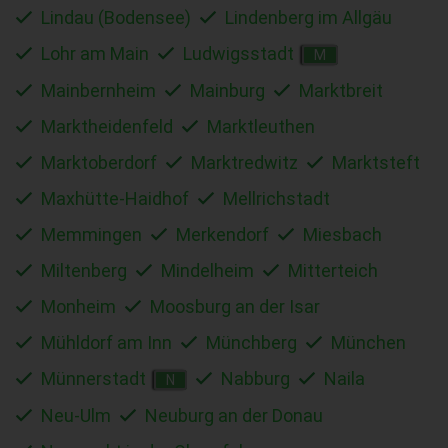
Lindau (Bodensee)
Lindenberg im Allgäu
Lohr am Main
Ludwigsstadt
M
Mainbernheim
Mainburg
Marktbreit
Marktheidenfeld
Marktleuthen
Marktoberdorf
Marktredwitz
Marktsteft
Maxhütte-Haidhof
Mellrichstadt
Memmingen
Merkendorf
Miesbach
Miltenberg
Mindelheim
Mitterteich
Monheim
Moosburg an der Isar
Mühldorf am Inn
Münchberg
München
Münnerstadt
Nabburg
Naila
N
Neu-Ulm
Neuburg an der Donau