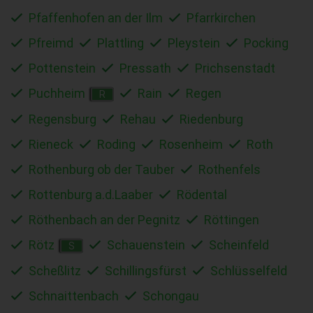
Pfaffenhofen an der Ilm
Pfarrkirchen
Pfreimd
Plattling
Pleystein
Pocking
Pottenstein
Pressath
Prichsenstadt
Puchheim
Rain
Regen
R
Regensburg
Rehau
Riedenburg
Rieneck
Roding
Rosenheim
Roth
Rothenburg ob der Tauber
Rothenfels
Rottenburg a.d.Laaber
Rödental
Röthenbach an der Pegnitz
Röttingen
Rötz
Schauenstein
Scheinfeld
S
Scheßlitz
Schillingsfürst
Schlüsselfeld
Schnaittenbach
Schongau