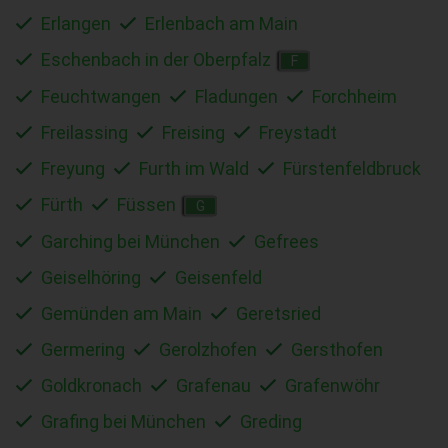
Erlangen
Erlenbach am Main
Eschenbach in der Oberpfalz
F
Feuchtwangen
Fladungen
Forchheim
Freilassing
Freising
Freystadt
Freyung
Furth im Wald
Fürstenfeldbruck
Fürth
Füssen
G
Garching bei München
Gefrees
Geiselhöring
Geisenfeld
Gemünden am Main
Geretsried
Germering
Gerolzhofen
Gersthofen
Goldkronach
Grafenau
Grafenwöhr
Grafing bei München
Greding