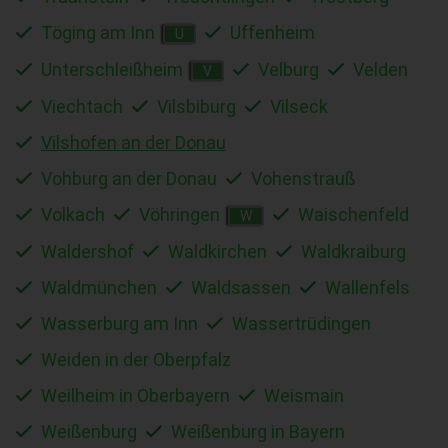
Töging am Inn
Uffenheim
U
Unterschleißheim
Velburg
Velden
V
Viechtach
Vilsbiburg
Vilseck
Vilshofen an der Donau
Vohburg an der Donau
Vohenstrauß
Volkach
Vöhringen
Waischenfeld
W
Waldershof
Waldkirchen
Waldkraiburg
Waldmünchen
Waldsassen
Wallenfels
Wasserburg am Inn
Wassertrüdingen
Weiden in der Oberpfalz
Weilheim in Oberbayern
Weismain
Weißenburg
Weißenburg in Bayern