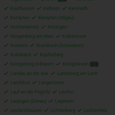
Kaufbeuren
Kelheim
Kemnath
Kempten
Kempten (Allgäu)
Kirchenlamitz
Kitzingen
Klingenberg am Main
Kolbermoor
Kronach
Krumbach (Schwaben)
Kulmbach
Kupferberg
Königsberg in Bayern
Königsbrunn
L
Landau an der Isar
Landsberg am Lech
Landshut
Langenzenn
Lauf an der Pegnitz
Laufen
Lauingen (Donau)
Leipheim
Leutershausen
Lichtenberg
Lichtenfels