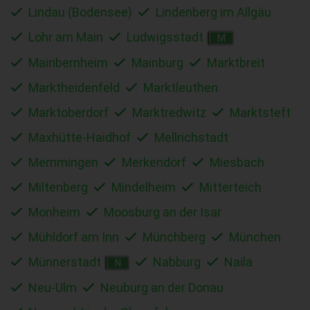
Lindau (Bodensee)
Lindenberg im Allgäu
Lohr am Main
Ludwigsstadt
M
Mainbernheim
Mainburg
Marktbreit
Marktheidenfeld
Marktleuthen
Marktoberdorf
Marktredwitz
Marktsteft
Maxhütte-Haidhof
Mellrichstadt
Memmingen
Merkendorf
Miesbach
Miltenberg
Mindelheim
Mitterteich
Monheim
Moosburg an der Isar
Mühldorf am Inn
Münchberg
München
Münnerstadt
Nabburg
Naila
N
Neu-Ulm
Neuburg an der Donau