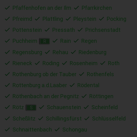
Pfaffenhofen an der Ilm
Pfarrkirchen
Pfreimd
Plattling
Pleystein
Pocking
Pottenstein
Pressath
Prichsenstadt
Puchheim
Rain
Regen
R
Regensburg
Rehau
Riedenburg
Rieneck
Roding
Rosenheim
Roth
Rothenburg ob der Tauber
Rothenfels
Rottenburg a.d.Laaber
Rödental
Röthenbach an der Pegnitz
Röttingen
Rötz
Schauenstein
Scheinfeld
S
Scheßlitz
Schillingsfürst
Schlüsselfeld
Schnaittenbach
Schongau