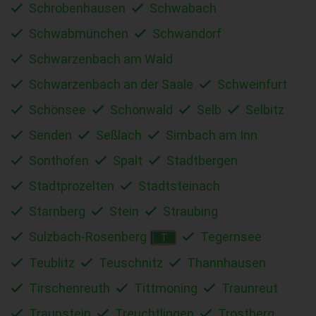
Schrobenhausen
Schwabach
Schwabmünchen
Schwandorf
Schwarzenbach am Wald
Schwarzenbach an der Saale
Schweinfurt
Schönsee
Schönwald
Selb
Selbitz
Senden
Seßlach
Simbach am Inn
Sonthofen
Spalt
Stadtbergen
Stadtprozelten
Stadtsteinach
Starnberg
Stein
Straubing
Sulzbach-Rosenberg
Tegernsee
T
Teublitz
Teuschnitz
Thannhausen
Tirschenreuth
Tittmoning
Traunreut
Traunstein
Treuchtlingen
Trostberg