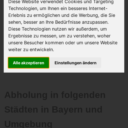
Diese Website verwendet Cookies und Targeting
Technologien, um Ihnen ein besseres Internet-
Erlebnis zu ermöglichen und die Werbung, die Sie
sehen, besser an Ihre Bedürfnisse anzupassen.
JETZT KOSTENLOSE BEWERTUNG
Diese Technologien nutzen wir außerdem, um
Ergebnisse zu messen, um zu verstehen, woher
Kostenloses Angebot
für den Ankauf Ihres Autos inklusive der
unsere Besucher kommen oder um unsere Website
Abholung, auf Wunsch sofort Geld. Ihre Daten werden nicht mit Dritten
weiter zu entwickeln.
geteilt.
Wir garantieren 100% Sicherheit.
Alle akzeptieren
Einstellungen ändern
Abholung in folgenden
Städten in Bayern und
Umgebung