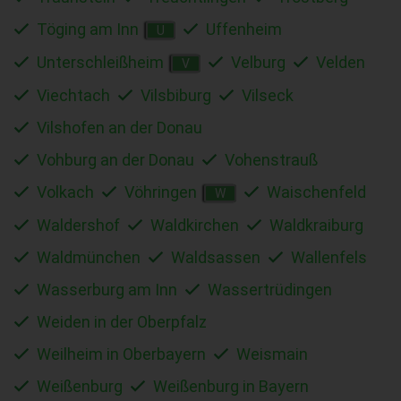
Töging am Inn
Uffenheim
U
Unterschleißheim
Velburg
Velden
V
Viechtach
Vilsbiburg
Vilseck
Vilshofen an der Donau
Vohburg an der Donau
Vohenstrauß
Volkach
Vöhringen
Waischenfeld
W
Waldershof
Waldkirchen
Waldkraiburg
Waldmünchen
Waldsassen
Wallenfels
Wasserburg am Inn
Wassertrüdingen
Weiden in der Oberpfalz
Weilheim in Oberbayern
Weismain
Weißenburg
Weißenburg in Bayern