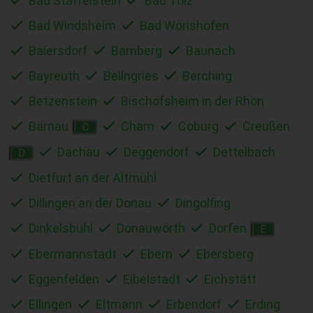
Bad Staffelstein
Bad Tölz
Bad Windsheim
Bad Wörishofen
Baiersdorf
Bamberg
Baunach
Bayreuth
Beilngries
Berching
Betzenstein
Bischofsheim in der Rhön
Bärnau
Cham
Coburg
Creußen
C
Dachau
Deggendorf
Dettelbach
D
Dietfurt an der Altmühl
Dillingen an der Donau
Dingolfing
Dinkelsbühl
Donauwörth
Dorfen
E
Ebermannstadt
Ebern
Ebersberg
Eggenfelden
Eibelstadt
Eichstätt
Ellingen
Eltmann
Erbendorf
Erding