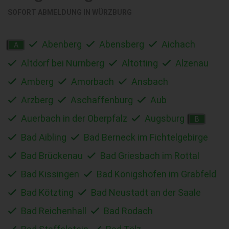
SOFORT ABMELDUNG IN
WÜRZBURG
Abenberg
Abensberg
Aichach
A
Altdorf bei Nürnberg
Altötting
Alzenau
Amberg
Amorbach
Ansbach
Arzberg
Aschaffenburg
Aub
Auerbach in der Oberpfalz
Augsburg
B
Bad Aibling
Bad Berneck im Fichtelgebirge
Bad Brückenau
Bad Griesbach im Rottal
Bad Kissingen
Bad Königshofen im Grabfeld
Bad Kötzting
Bad Neustadt an der Saale
Bad Reichenhall
Bad Rodach