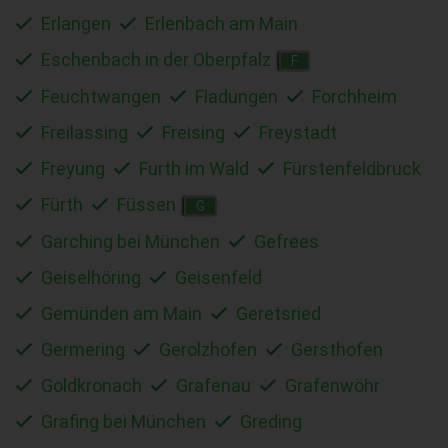
Erlangen
Erlenbach am Main
Eschenbach in der Oberpfalz
F
Feuchtwangen
Fladungen
Forchheim
Freilassing
Freising
Freystadt
Freyung
Furth im Wald
Fürstenfeldbruck
Fürth
Füssen
G
Garching bei München
Gefrees
Geiselhöring
Geisenfeld
Gemünden am Main
Geretsried
Germering
Gerolzhofen
Gersthofen
Goldkronach
Grafenau
Grafenwöhr
Grafing bei München
Greding