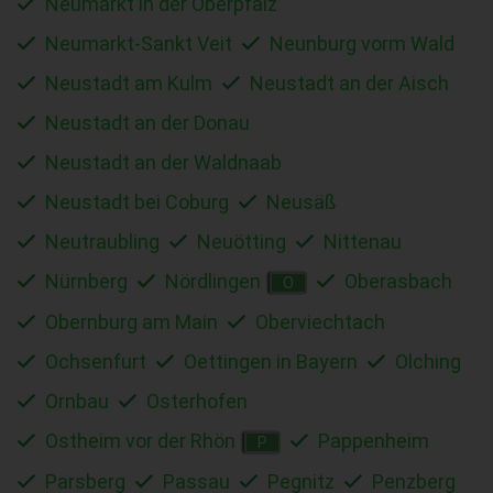
Neumarkt in der Oberpfalz
Neumarkt-Sankt Veit
Neunburg vorm Wald
Neustadt am Kulm
Neustadt an der Aisch
Neustadt an der Donau
Neustadt an der Waldnaab
Neustadt bei Coburg
Neusäß
Neutraubling
Neuötting
Nittenau
Nürnberg
Nördlingen
Oberasbach
O
Obernburg am Main
Oberviechtach
Ochsenfurt
Oettingen in Bayern
Olching
Ornbau
Osterhofen
Ostheim vor der Rhön
Pappenheim
P
Parsberg
Passau
Pegnitz
Penzberg