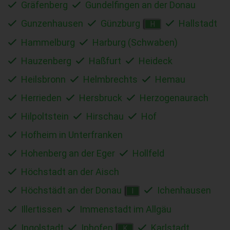
Gräfenberg
Gundelfingen an der Donau
Gunzenhausen
Günzburg
Hallstadt
H
Hammelburg
Harburg (Schwaben)
Hauzenberg
Haßfurt
Heideck
Heilsbronn
Helmbrechts
Hemau
Herrieden
Hersbruck
Herzogenaurach
Hilpoltstein
Hirschau
Hof
Hofheim in Unterfranken
Hohenberg an der Eger
Hollfeld
Höchstadt an der Aisch
Höchstädt an der Donau
Ichenhausen
I
Illertissen
Immenstadt im Allgäu
Ingolstadt
Iphofen
Karlstadt
K