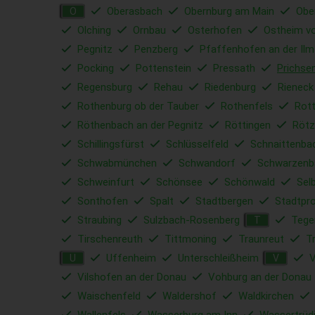
Oberasbach
Obernburg am Main
Obe
O
Olching
Ornbau
Osterhofen
Ostheim vo
Pegnitz
Penzberg
Pfaffenhofen an der Ilm
Pocking
Pottenstein
Pressath
Prichse
Regensburg
Rehau
Riedenburg
Rieneck
Rothenburg ob der Tauber
Rothenfels
Rott
Röthenbach an der Pegnitz
Röttingen
Rötz
Schillingsfürst
Schlüsselfeld
Schnaittenba
Schwabmünchen
Schwandorf
Schwarzenb
Schweinfurt
Schönsee
Schönwald
Sel
Sonthofen
Spalt
Stadtbergen
Stadtpr
Straubing
Sulzbach-Rosenberg
Tege
T
Tirschenreuth
Tittmoning
Traunreut
T
Uffenheim
Unterschleißheim
V
U
V
Vilshofen an der Donau
Vohburg an der Donau
Waischenfeld
Waldershof
Waldkirchen