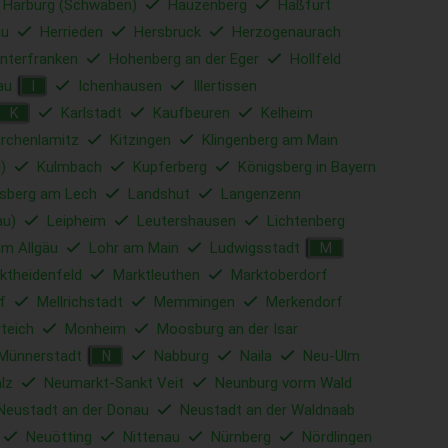
Harburg (Schwaben)
Hauzenberg
Haßfurt
u
Herrieden
Hersbruck
Herzogenaurach
nterfranken
Hohenberg an der Eger
Hollfeld
au
Ichenhausen
Illertissen
I
Karlstadt
Kaufbeuren
Kelheim
K
irchenlamitz
Kitzingen
Klingenberg am Main
)
Kulmbach
Kupferberg
Königsberg in Bayern
sberg am Lech
Landshut
Langenzenn
au)
Leipheim
Leutershausen
Lichtenberg
im Allgäu
Lohr am Main
Ludwigsstadt
M
ktheidenfeld
Marktleuthen
Marktoberdorf
f
Mellrichstadt
Memmingen
Merkendorf
rteich
Monheim
Moosburg an der Isar
Münnerstadt
Nabburg
Naila
Neu-Ulm
N
lz
Neumarkt-Sankt Veit
Neunburg vorm Wald
Neustadt an der Donau
Neustadt an der Waldnaab
Neuötting
Nittenau
Nürnberg
Nördlingen