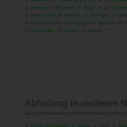
Wallenfels
Wasserburg am Inn
Wassertrüd
Weilheim in Oberbayern
Weismain
Weißenb
Weißenstadt
Wemding
Wertingen
Wind
Wolfratshausen
Wunsiedel
Würzburg
W
Zeil am Main
Zirndorf
Zwiesel
Abholung in weiteren 
ABHOLUNG INNERHALB 24 STUNDEN DANK DEUTSCH
Baden-Württemberg
Bayern
Berlin
Bra