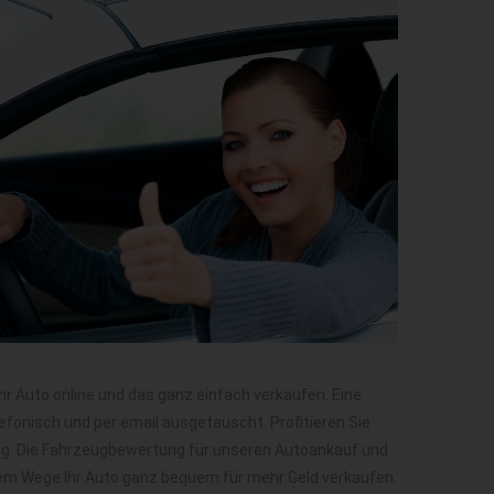
Ihr Auto online und das ganz einfach verkaufen. Eine
efonisch und per email ausgetauscht. Profitieren Sie
ng. Die Fahrzeugbewertung für unseren Autoankauf und
diesem Wege Ihr Auto ganz bequem für mehr Geld verkaufen.