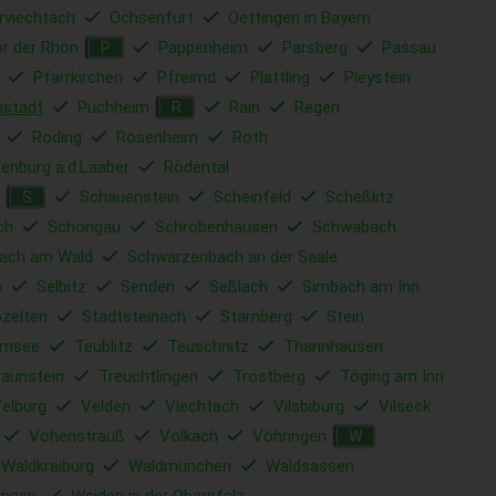
rviechtach
Ochsenfurt
Oettingen in Bayern
r der Rhön
Pappenheim
Parsberg
Passau
P
Pfarrkirchen
Pfreimd
Plattling
Pleystein
nstadt
Puchheim
Rain
Regen
R
Roding
Rosenheim
Roth
enburg a.d.Laaber
Rödental
Schauenstein
Scheinfeld
Scheßlitz
S
ch
Schongau
Schrobenhausen
Schwabach
ach am Wald
Schwarzenbach an der Saale
b
Selbitz
Senden
Seßlach
Simbach am Inn
ozelten
Stadtsteinach
Starnberg
Stein
rnsee
Teublitz
Teuschnitz
Thannhausen
raunstein
Treuchtlingen
Trostberg
Töging am Inn
elburg
Velden
Viechtach
Vilsbiburg
Vilseck
Vohenstrauß
Volkach
Vöhringen
W
Waldkraiburg
Waldmünchen
Waldsassen