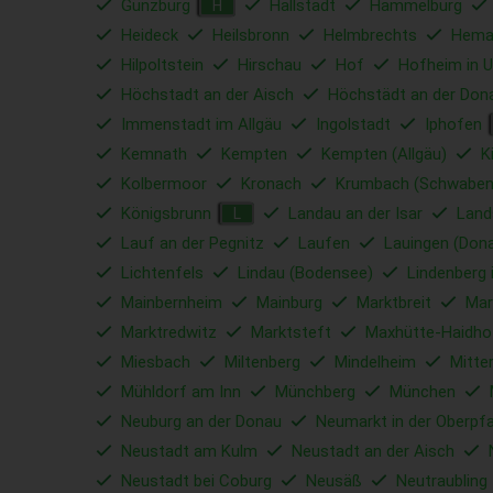
Günzburg
Hallstadt
Hammelburg
H
Heideck
Heilsbronn
Helmbrechts
Hema
Hilpoltstein
Hirschau
Hof
Hofheim in U
Höchstadt an der Aisch
Höchstädt an der Don
Immenstadt im Allgäu
Ingolstadt
Iphofen
Kemnath
Kempten
Kempten (Allgäu)
K
Kolbermoor
Kronach
Krumbach (Schwaben
Königsbrunn
Landau an der Isar
Land
L
Lauf an der Pegnitz
Laufen
Lauingen (Don
Lichtenfels
Lindau (Bodensee)
Lindenberg 
Mainbernheim
Mainburg
Marktbreit
Mar
Marktredwitz
Marktsteft
Maxhütte-Haidho
Miesbach
Miltenberg
Mindelheim
Mitte
Mühldorf am Inn
Münchberg
München
Neuburg an der Donau
Neumarkt in der Oberpfa
Neustadt am Kulm
Neustadt an der Aisch
Neustadt bei Coburg
Neusäß
Neutraubling