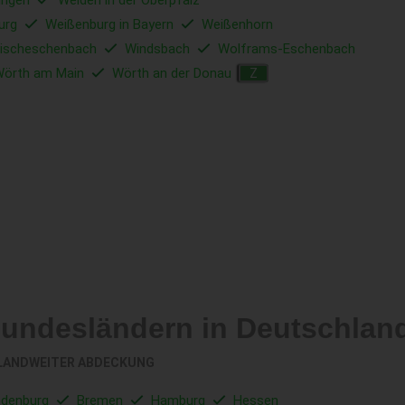
ingen
Weiden in der Oberpfalz
urg
Weißenburg in Bayern
Weißenhorn
ischeschenbach
Windsbach
Wolframs-Eschenbach
örth am Main
Wörth an der Donau
Z
Bundesländern in Deutschlan
LANDWEITER ABDECKUNG
ndenburg
Bremen
Hamburg
Hessen