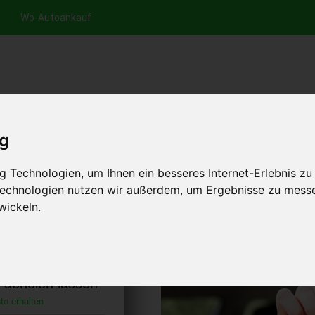
Wo-Autoankauf
nfrage per Hotline
Anfrage per WhatsApp
Anfrage 
+49 (0)800-0044333
+49 (0)157 - 849 157 78
anfrage
ig
HOME
AUTOANKAUF EUROPA
 Technologien, um Ihnen ein besseres Internet-Erlebnis zu
 Technologien nutzen wir außerdem, um Ergebnisse zu mess
wickeln.
stadt Bayern
)
s abholen lassen
to erhalten