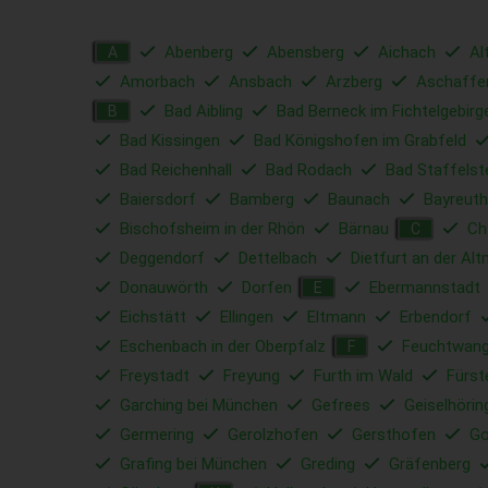
Abenberg
Abensberg
Aichach
Al
A
Amorbach
Ansbach
Arzberg
Aschaffe
Bad Aibling
Bad Berneck im Fichtelgebirg
B
Bad Kissingen
Bad Königshofen im Grabfeld
Bad Reichenhall
Bad Rodach
Bad Staffelst
Baiersdorf
Bamberg
Baunach
Bayreuth
Bischofsheim in der Rhön
Bärnau
C
C
Deggendorf
Dettelbach
Dietfurt an der Alt
Donauwörth
Dorfen
Ebermannstadt
E
Eichstätt
Ellingen
Eltmann
Erbendorf
Eschenbach in der Oberpfalz
Feuchtwan
F
Freystadt
Freyung
Furth im Wald
Fürst
Garching bei München
Gefrees
Geiselhörin
Germering
Gerolzhofen
Gersthofen
Go
Grafing bei München
Greding
Gräfenberg