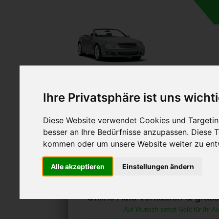
A
Ihre Privatsphäre ist uns wicht
Diese Website verwendet Cookies und Targeting
besser an Ihre Bedürfnisse anzupassen. Diese
kommen oder um unsere Website weiter zu ent
Autoankauf in Prichsen
Alle akzeptieren
Einstellungen ändern
(Deutschland
Online Auto verkaufen & grati
Auf Wunsch sofort Geld für Ihr Au