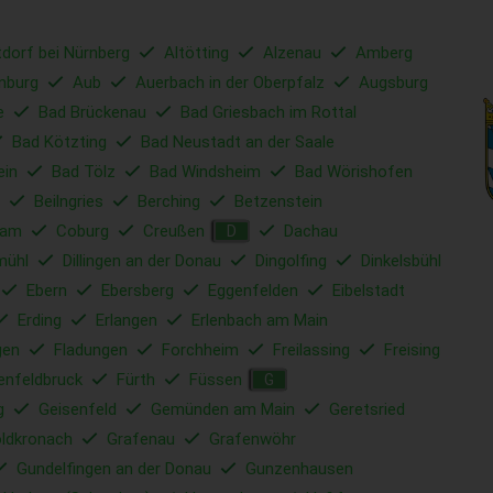
tdorf bei Nürnberg
Altötting
Alzenau
Amberg
nburg
Aub
Auerbach in der Oberpfalz
Augsburg
e
Bad Brückenau
Bad Griesbach im Rottal
Bad Kötzting
Bad Neustadt an der Saale
ein
Bad Tölz
Bad Windsheim
Bad Wörishofen
Beilngries
Berching
Betzenstein
ham
Coburg
Creußen
Dachau
D
mühl
Dillingen an der Donau
Dingolfing
Dinkelsbühl
Ebern
Ebersberg
Eggenfelden
Eibelstadt
Erding
Erlangen
Erlenbach am Main
gen
Fladungen
Forchheim
Freilassing
Freising
enfeldbruck
Fürth
Füssen
G
g
Geisenfeld
Gemünden am Main
Geretsried
ldkronach
Grafenau
Grafenwöhr
Gundelfingen an der Donau
Gunzenhausen