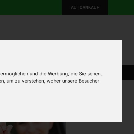
AUTOANKAUF
per E-Mail
Wir sind momentan erreichbar!
@autoabkauf.de
365 Tage von 8 - 22 Uhr
WEIT
DEFEKT AUTOANKAUF
AUTOANKAUF
 ermöglichen und die Werbung, die Sie sehen,
en, um zu verstehen, woher unsere Besucher