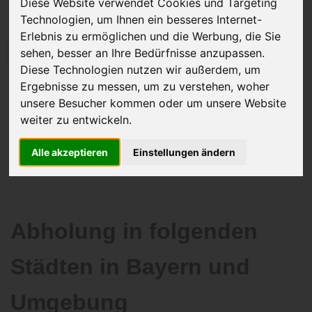
Diese Website verwendet Cookies und Targeting
Technologien, um Ihnen ein besseres Internet-
Erlebnis zu ermöglichen und die Werbung, die Sie
sehen, besser an Ihre Bedürfnisse anzupassen.
JETZT KOSTENLOSE BEWERTUNG
Diese Technologien nutzen wir außerdem, um
Ergebnisse zu messen, um zu verstehen, woher
Kostenloses Angebot
für den Ankauf Ihres Autos inklusive der
unsere Besucher kommen oder um unsere Website
Abholung, auf Wunsch sofort Geld. Ihre Daten werden nicht mit Dritten
weiter zu entwickeln.
geteilt.
Wir garantieren 100% Sicherheit.
Alle akzeptieren
Einstellungen ändern
Abholung in folgenden
Städten in Bayern und
Umgebung