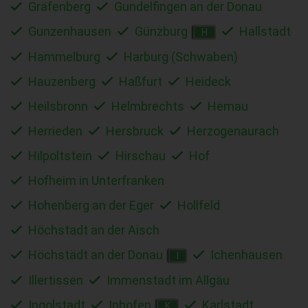
Gräfenberg
Gundelfingen an der Donau
Gunzenhausen
Günzburg
Hallstadt
H
Hammelburg
Harburg (Schwaben)
Hauzenberg
Haßfurt
Heideck
Heilsbronn
Helmbrechts
Hemau
Herrieden
Hersbruck
Herzogenaurach
Hilpoltstein
Hirschau
Hof
Hofheim in Unterfranken
Hohenberg an der Eger
Hollfeld
Höchstadt an der Aisch
Höchstädt an der Donau
Ichenhausen
I
Illertissen
Immenstadt im Allgäu
Ingolstadt
Iphofen
Karlstadt
K