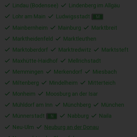
Lindau (Bodensee)
Lindenberg im Allgäu
Lohr am Main
Ludwigsstadt
M
Mainbernheim
Mainburg
Marktbreit
Marktheidenfeld
Marktleuthen
Marktoberdorf
Marktredwitz
Marktsteft
Maxhütte-Haidhof
Mellrichstadt
Memmingen
Merkendorf
Miesbach
Miltenberg
Mindelheim
Mitterteich
Monheim
Moosburg an der Isar
Mühldorf am Inn
Münchberg
München
Münnerstadt
Nabburg
Naila
N
Neu-Ulm
Neuburg an der Donau