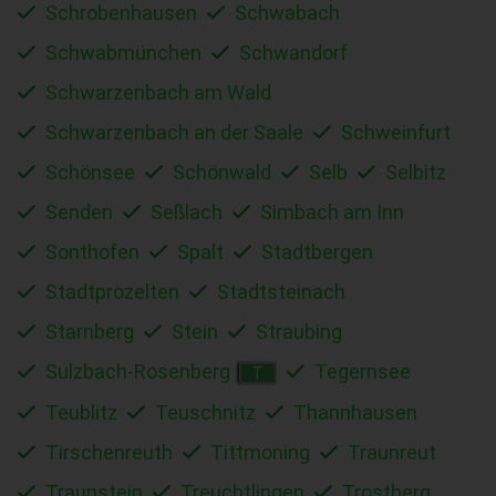
Schrobenhausen
Schwabach
Schwabmünchen
Schwandorf
Schwarzenbach am Wald
Schwarzenbach an der Saale
Schweinfurt
Schönsee
Schönwald
Selb
Selbitz
Senden
Seßlach
Simbach am Inn
Sonthofen
Spalt
Stadtbergen
Stadtprozelten
Stadtsteinach
Starnberg
Stein
Straubing
Sulzbach-Rosenberg
Tegernsee
T
Teublitz
Teuschnitz
Thannhausen
Tirschenreuth
Tittmoning
Traunreut
Traunstein
Treuchtlingen
Trostberg