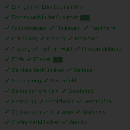
Erlangen
Erlenbach am Main
Eschenbach in der Oberpfalz
F
Feuchtwangen
Fladungen
Forchheim
Freilassing
Freising
Freystadt
Freyung
Furth im Wald
Fürstenfeldbruck
Fürth
Füssen
G
Garching bei München
Gefrees
Geiselhöring
Geisenfeld
Gemünden am Main
Geretsried
Germering
Gerolzhofen
Gersthofen
Goldkronach
Grafenau
Grafenwöhr
Grafing bei München
Greding