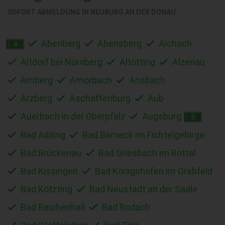
SOFORT ABMELDUNG IN
NEUBURG AN DER DONAU
Abenberg
Abensberg
Aichach
A
Altdorf bei Nürnberg
Altötting
Alzenau
Amberg
Amorbach
Ansbach
Arzberg
Aschaffenburg
Aub
Auerbach in der Oberpfalz
Augsburg
B
Bad Aibling
Bad Berneck im Fichtelgebirge
Bad Brückenau
Bad Griesbach im Rottal
Bad Kissingen
Bad Königshofen im Grabfeld
Bad Kötzting
Bad Neustadt an der Saale
Bad Reichenhall
Bad Rodach