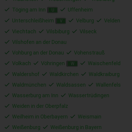
Töging am Inn
Uffenheim
U
Unterschleißheim
Velburg
Velden
V
Viechtach
Vilsbiburg
Vilseck
Vilshofen an der Donau
Vohburg an der Donau
Vohenstrauß
Volkach
Vöhringen
Waischenfeld
W
Waldershof
Waldkirchen
Waldkraiburg
Waldmünchen
Waldsassen
Wallenfels
Wasserburg am Inn
Wassertrüdingen
Weiden in der Oberpfalz
Weilheim in Oberbayern
Weismain
Weißenburg
Weißenburg in Bayern