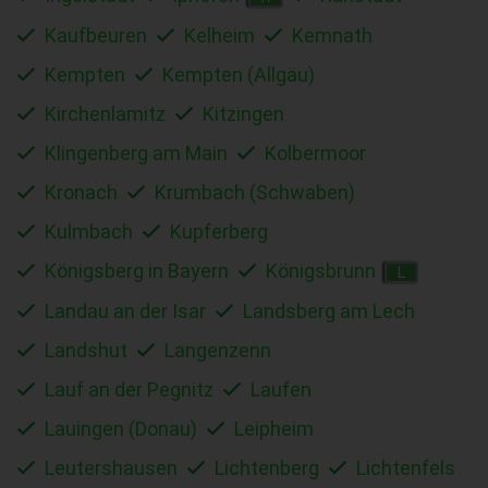
Kaufbeuren
Kelheim
Kemnath
Kempten
Kempten (Allgäu)
Kirchenlamitz
Kitzingen
Klingenberg am Main
Kolbermoor
Kronach
Krumbach (Schwaben)
Kulmbach
Kupferberg
Königsberg in Bayern
Königsbrunn
L
Landau an der Isar
Landsberg am Lech
Landshut
Langenzenn
Lauf an der Pegnitz
Laufen
Lauingen (Donau)
Leipheim
Leutershausen
Lichtenberg
Lichtenfels