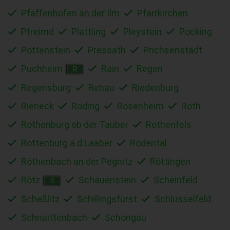
Pfaffenhofen an der Ilm
Pfarrkirchen
Pfreimd
Plattling
Pleystein
Pocking
Pottenstein
Pressath
Prichsenstadt
Puchheim
Rain
Regen
R
Regensburg
Rehau
Riedenburg
Rieneck
Roding
Rosenheim
Roth
Rothenburg ob der Tauber
Rothenfels
Rottenburg a.d.Laaber
Rödental
Röthenbach an der Pegnitz
Röttingen
Rötz
Schauenstein
Scheinfeld
S
Scheßlitz
Schillingsfürst
Schlüsselfeld
Schnaittenbach
Schongau