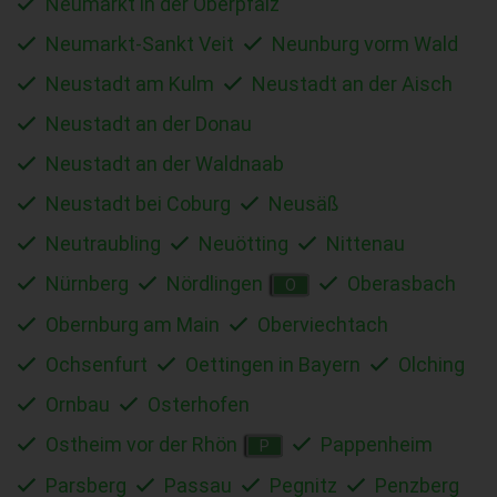
Neumarkt in der Oberpfalz
Neumarkt-Sankt Veit
Neunburg vorm Wald
Neustadt am Kulm
Neustadt an der Aisch
Neustadt an der Donau
Neustadt an der Waldnaab
Neustadt bei Coburg
Neusäß
Neutraubling
Neuötting
Nittenau
Nürnberg
Nördlingen
Oberasbach
O
Obernburg am Main
Oberviechtach
Ochsenfurt
Oettingen in Bayern
Olching
Ornbau
Osterhofen
Ostheim vor der Rhön
Pappenheim
P
Parsberg
Passau
Pegnitz
Penzberg