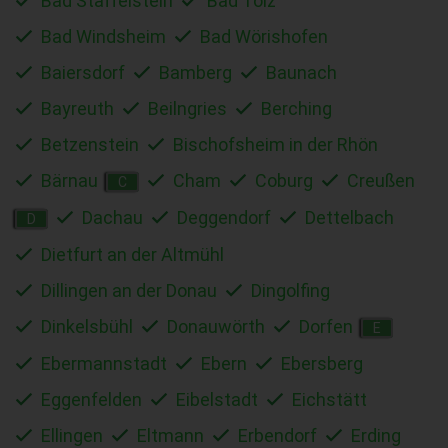
Bad Staffelstein
Bad Tölz
Bad Windsheim
Bad Wörishofen
Baiersdorf
Bamberg
Baunach
Bayreuth
Beilngries
Berching
Betzenstein
Bischofsheim in der Rhön
Bärnau
Cham
Coburg
Creußen
C
Dachau
Deggendorf
Dettelbach
D
Dietfurt an der Altmühl
Dillingen an der Donau
Dingolfing
Dinkelsbühl
Donauwörth
Dorfen
E
Ebermannstadt
Ebern
Ebersberg
Eggenfelden
Eibelstadt
Eichstätt
Ellingen
Eltmann
Erbendorf
Erding