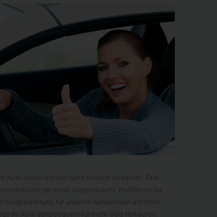
Ihr Auto online und das ganz einfach verkaufen. Eine
efonisch und per email ausgetauscht. Profitieren Sie
ahrzeugbewertung für unseren Autoankauf und Ihren
 Wege Ihr Auto ganz bequem für mehr Geld verkaufen.