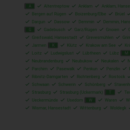
Altentreptow
Anklam
Anklam, Hanse
A
Bergen auf Rügen
Boizenburg/Elbe
Brüel
Dargun
Dassow
Demmin
Demmin, Han
Gadebusch
Garz/Rügen
Gnoien
G
Greifswald, Hansestadt
Grevesmühlen
Gri
Jarmen
Klütz
Krakow am See
Kr
K
Loitz
Ludwigslust
Lübtheen
Lübz
M
Neubrandenburg
Neubukow
Neukalen
N
Parchim
Pasewalk
Penkun
Penzlin
Ribnitz-Damgarten
Richtenberg
Rostock
Schwaan
Schwerin
Schönberg
Staven
Strasburg
Strasburg (Uckermark)
Te
T
Ueckermünde
Usedom
Waren
Wa
W
Wismar, Hansestadt
Wittenburg
Woldegk