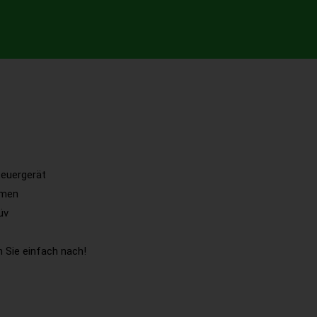
euergerät
emen
üv
 Sie einfach nach!