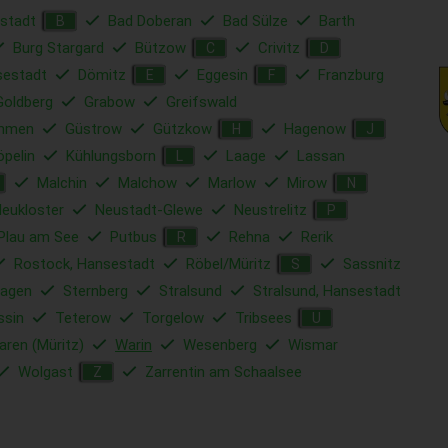
stadt
Bad Doberan
Bad Sülze
Barth
B
Burg Stargard
Bützow
Crivitz
C
D
sestadt
Dömitz
Eggesin
Franzburg
E
F
Goldberg
Grabow
Greifswald
mmen
Güstrow
Gützkow
Hagenow
H
J
öpelin
Kühlungsborn
Laage
Lassan
L
Malchin
Malchow
Marlow
Mirow
N
eukloster
Neustadt-Glewe
Neustrelitz
P
Plau am See
Putbus
Rehna
Rerik
R
Rostock, Hansestadt
Röbel/Müritz
Sassnitz
S
hagen
Sternberg
Stralsund
Stralsund, Hansestadt
ssin
Teterow
Torgelow
Tribsees
U
ren (Müritz)
Warin
Wesenberg
Wismar
Wolgast
Zarrentin am Schaalsee
Z