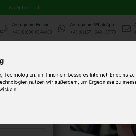
Wo-Autoankauf
Anfrage per Hotline
Anfrage per WhatsApp
+49 (0)800-0044333
+49 (0)157 - 849 157 78
HOME
AUTOANKAUF EUROPA
ig
 Technologien, um Ihnen ein besseres Internet-Erlebnis zu
ecklenburg-
 Technologien nutzen wir außerdem, um Ergebnisse zu mess
chland)
wickeln.
s abholen lassen
to erhalten