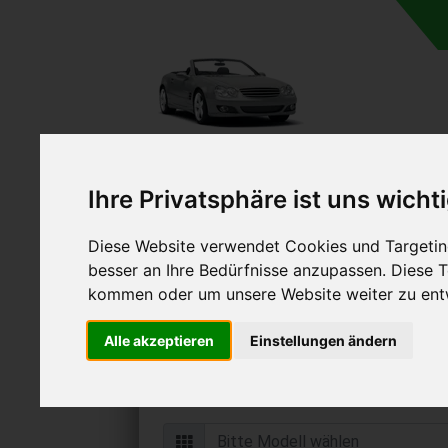
Ihre Privatsphäre ist uns wicht
Diese Website verwendet Cookies und Targeting
Autoankauf in Warin M
besser an Ihre Bedürfnisse anzupassen. Diese
Vorpommern (Deuts
kommen oder um unsere Website weiter zu ent
Online Auto verkaufen & grati
Alle akzeptieren
Einstellungen ändern
Auf Wunsch sofort Geld für Ihr Au