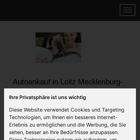
Autoankauf in Loitz Mecklenburg-
Vorpommern (Deutschland)
Ihre Privatsphäre ist uns wichtig
Online Auto verkaufen & gratis abholen
Diese Website verwendet Cookies und Targeting
lassen
Technologien, um Ihnen ein besseres Internet-
Auf Wunsch sofort Geld für Ihr Auto erhalten
Erlebnis zu ermöglichen und die Werbung, die Sie
sehen, besser an Ihre Bedürfnisse anzupassen.
Diese Technologien nutzen wir außerdem, um