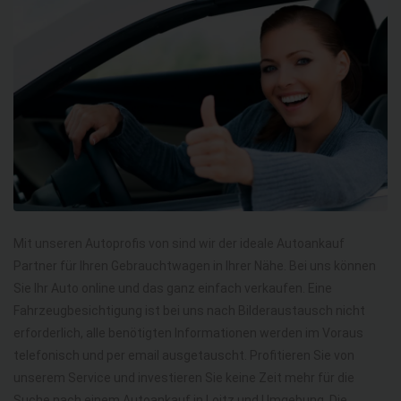
Mit unseren Autoprofis von sind wir der ideale Autoankauf
Partner für Ihren Gebrauchtwagen in Ihrer Nähe. Bei uns können
Sie Ihr Auto online und das ganz einfach verkaufen. Eine
Fahrzeugbesichtigung ist bei uns nach Bilderaustausch nicht
erforderlich, alle benötigten Informationen werden im Voraus
telefonisch und per email ausgetauscht. Profitieren Sie von
unserem Service und investieren Sie keine Zeit mehr für die
Suche nach einem Autoankauf in Loitz und Umgebung. Die