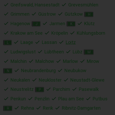
Greifswald, Hansestadt
Grevesmühlen
Grimmen
Güstrow
Gützkow
H
Hagenow
Jarmen
Klütz
J
K
Krakow am See
Kröpelin
Kühlungsborn
Laage
Lassan
Loitz
L
Ludwigslust
Lübtheen
Lübz
M
Malchin
Malchow
Marlow
Mirow
Neubrandenburg
Neubukow
N
Neukalen
Neukloster
Neustadt-Glewe
Neustrelitz
Parchim
Pasewalk
P
Penkun
Penzlin
Plau am See
Putbus
Rehna
Rerik
Ribnitz-Damgarten
R