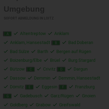
Umgebung
SOFORT ABMELDUNG IN
LOITZ
Altentreptow
Anklam
A
Anklam, Hansestadt
Bad Doberan
B
Bad Sülze
Barth
Bergen auf Rügen
Boizenburg/Elbe
Brüel
Burg Stargard
Bützow
Crivitz
Dargun
C
D
Dassow
Demmin
Demmin, Hansestadt
Dömitz
Eggesin
Franzburg
E
F
Gadebusch
Garz/Rügen
Gnoien
G
Goldberg
Grabow
Greifswald