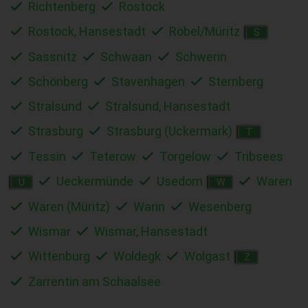
Richtenberg
Rostock
Rostock, Hansestadt
Röbel/Müritz
S
Sassnitz
Schwaan
Schwerin
Schönberg
Stavenhagen
Sternberg
Stralsund
Stralsund, Hansestadt
Strasburg
Strasburg (Uckermark)
T
Tessin
Teterow
Torgelow
Tribsees
Ueckermünde
Usedom
Waren
U
W
Waren (Müritz)
Warin
Wesenberg
Wismar
Wismar, Hansestadt
Wittenburg
Woldegk
Wolgast
Z
Zarrentin am Schaalsee