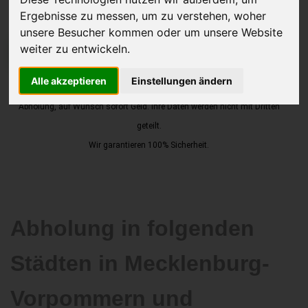
Ergebnisse zu messen, um zu verstehen, woher
unsere Besucher kommen oder um unsere Website
weiter zu entwickeln.
JETZT KOSTENLOSE BEWERTUNG
Alle akzeptieren
Einstellungen ändern
Kostenloses Angebot
für den Ankauf Ihres Autos inklusive der
Abholung, auf Wunsch sofort Geld. Ihre Daten werden nicht mit Dritten
geteilt.
Wir garantieren 100% Sicherheit.
Abholung in folgenden
Städten in Mecklenburg-
Vorpommern und