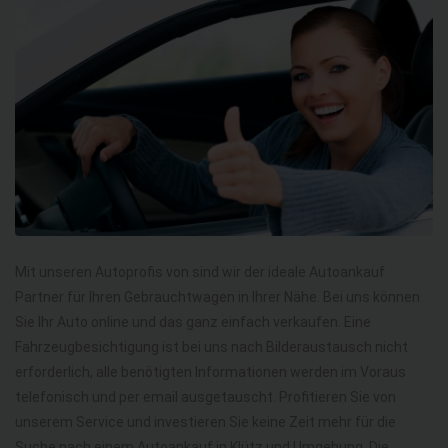
Mit unseren Autoprofis von sind wir der ideale Autoankauf
Partner für Ihren Gebrauchtwagen in Ihrer Nähe. Bei uns können
Sie Ihr Auto online und das ganz einfach verkaufen. Eine
Fahrzeugbesichtigung ist bei uns nach Bilderaustausch nicht
erforderlich, alle benötigten Informationen werden im Voraus
telefonisch und per email ausgetauscht. Profitieren Sie von
unserem Service und investieren Sie keine Zeit mehr für die
Suche nach einem Autoankauf in Klütz und Umgebung. Die