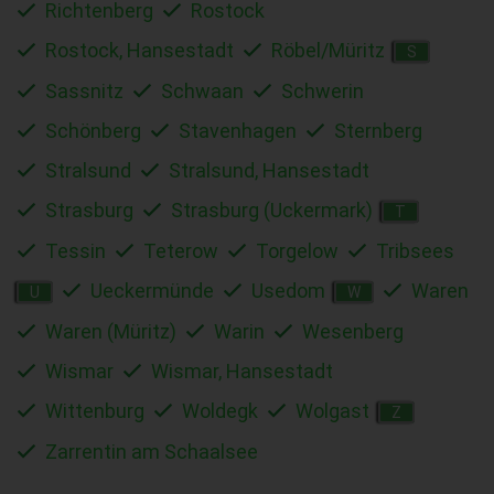
Richtenberg
Rostock
Rostock, Hansestadt
Röbel/Müritz
S
Sassnitz
Schwaan
Schwerin
Schönberg
Stavenhagen
Sternberg
Stralsund
Stralsund, Hansestadt
Strasburg
Strasburg (Uckermark)
T
Tessin
Teterow
Torgelow
Tribsees
Ueckermünde
Usedom
Waren
U
W
Waren (Müritz)
Warin
Wesenberg
Wismar
Wismar, Hansestadt
Wittenburg
Woldegk
Wolgast
Z
Zarrentin am Schaalsee