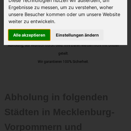
Diese Technologien nutzen wir außerdem, um
Ergebnisse zu messen, um zu verstehen, woher
unsere Besucher kommen oder um unsere Website
weiter zu entwickeln.
JETZT KOSTENLOSE BEWERTUNG
Alle akzeptieren
Einstellungen ändern
Kostenloses Angebot
für den Ankauf Ihres Autos inklusive der
Abholung, auf Wunsch sofort Geld. Ihre Daten werden nicht mit Dritten
geteilt.
Wir garantieren 100% Sicherheit.
Abholung in folgenden
Städten in Mecklenburg-
Vorpommern und