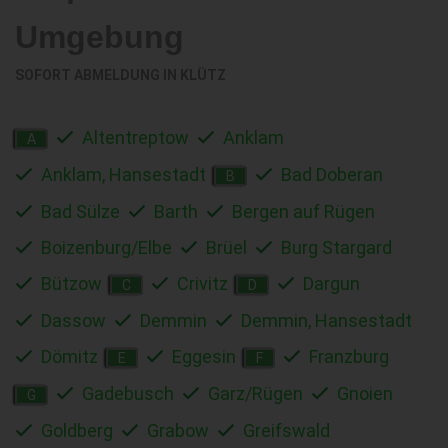
Umgebung
SOFORT ABMELDUNG IN
KLÜTZ
Altentreptow
Anklam
A
Anklam, Hansestadt
Bad Doberan
B
Bad Sülze
Barth
Bergen auf Rügen
Boizenburg/Elbe
Brüel
Burg Stargard
Bützow
Crivitz
Dargun
C
D
Dassow
Demmin
Demmin, Hansestadt
Dömitz
Eggesin
Franzburg
E
F
Gadebusch
Garz/Rügen
Gnoien
G
Goldberg
Grabow
Greifswald