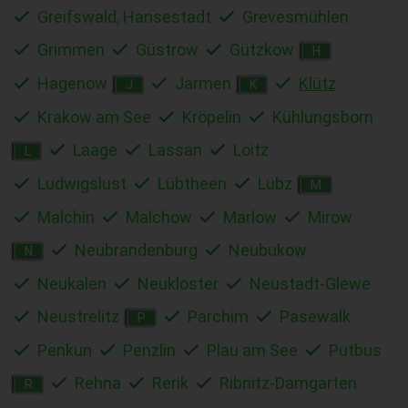
Greifswald, Hansestadt
Grevesmühlen
Grimmen
Güstrow
Gützkow
H
Hagenow
Jarmen
Klütz
J
K
Krakow am See
Kröpelin
Kühlungsborn
Laage
Lassan
Loitz
L
Ludwigslust
Lübtheen
Lübz
M
Malchin
Malchow
Marlow
Mirow
Neubrandenburg
Neubukow
N
Neukalen
Neukloster
Neustadt-Glewe
Neustrelitz
Parchim
Pasewalk
P
Penkun
Penzlin
Plau am See
Putbus
Rehna
Rerik
Ribnitz-Damgarten
R