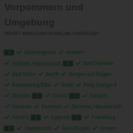
Vorpommern und
Umgebung
SOFORT ABMELDUNG IN
ANKLAM, HANSESTADT
Altentreptow
Anklam
A
Anklam, Hansestadt
Bad Doberan
B
Bad Sülze
Barth
Bergen auf Rügen
Boizenburg/Elbe
Brüel
Burg Stargard
Bützow
Crivitz
Dargun
C
D
Dassow
Demmin
Demmin, Hansestadt
Dömitz
Eggesin
Franzburg
E
F
Gadebusch
Garz/Rügen
Gnoien
G