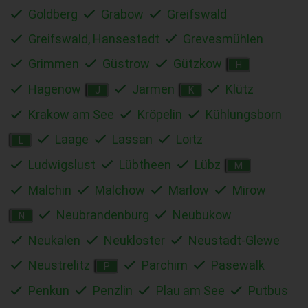
Goldberg
Grabow
Greifswald
Greifswald, Hansestadt
Grevesmühlen
Grimmen
Güstrow
Gützkow
H
Hagenow
Jarmen
Klütz
J
K
Krakow am See
Kröpelin
Kühlungsborn
Laage
Lassan
Loitz
L
Ludwigslust
Lübtheen
Lübz
M
Malchin
Malchow
Marlow
Mirow
Neubrandenburg
Neubukow
N
Neukalen
Neukloster
Neustadt-Glewe
Neustrelitz
Parchim
Pasewalk
P
Penkun
Penzlin
Plau am See
Putbus