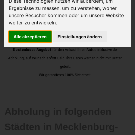
Diese Technologien nutzen wir außerdem, um
Ergebnisse zu messen, um zu verstehen, woher
unsere Besucher kommen oder um unsere Website
weiter zu entwickeln.
JETZT KOSTENLOSE BEWERTUNG
Alle akzeptieren
Einstellungen ändern
Kostenloses Angebot
für den Ankauf Ihres Autos inklusive der
Abholung, auf Wunsch sofort Geld. Ihre Daten werden nicht mit Dritten
geteilt.
Wir garantieren 100% Sicherheit.
Abholung in folgenden
Städten in Mecklenburg-