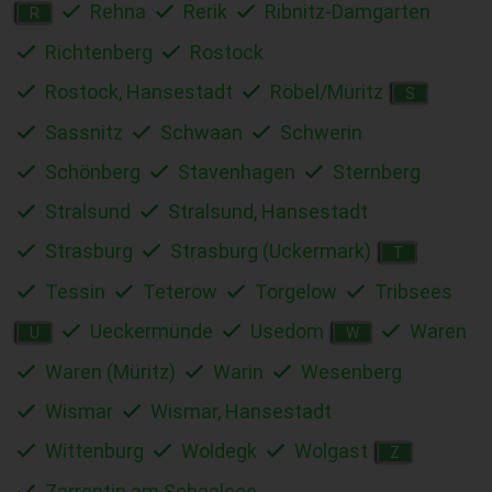
Rehna
Rerik
Ribnitz-Damgarten
R
Richtenberg
Rostock
Rostock, Hansestadt
Röbel/Müritz
S
Sassnitz
Schwaan
Schwerin
Schönberg
Stavenhagen
Sternberg
Stralsund
Stralsund, Hansestadt
Strasburg
Strasburg (Uckermark)
T
Tessin
Teterow
Torgelow
Tribsees
Ueckermünde
Usedom
Waren
U
W
Waren (Müritz)
Warin
Wesenberg
Wismar
Wismar, Hansestadt
Wittenburg
Woldegk
Wolgast
Z
Zarrentin am Schaalsee