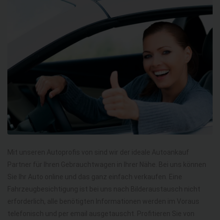
Mit unseren Autoprofis von sind wir der ideale Autoankauf
Partner für Ihren Gebrauchtwagen in Ihrer Nähe. Bei uns können
Sie Ihr Auto online und das ganz einfach verkaufen. Eine
Fahrzeugbesichtigung ist bei uns nach Bilderaustausch nicht
erforderlich, alle benötigten Informationen werden im Voraus
telefonisch und per email ausgetauscht. Profitieren Sie von