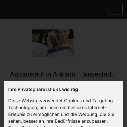
Autoankauf in Anklam, Hansestadt
Mecklenburg-Vorpommern
Ihre Privatsphäre ist uns wichtig
(Deutschland)
Diese Website verwendet Cookies und Targeting
Online Auto verkaufen & gratis abholen
Technologien, um Ihnen ein besseres Internet-
lassen
Erlebnis zu ermöglichen und die Werbung, die Sie
Auf Wunsch sofort Geld für Ihr Auto erhalten
sehen, besser an Ihre Bedürfnisse anzupassen.