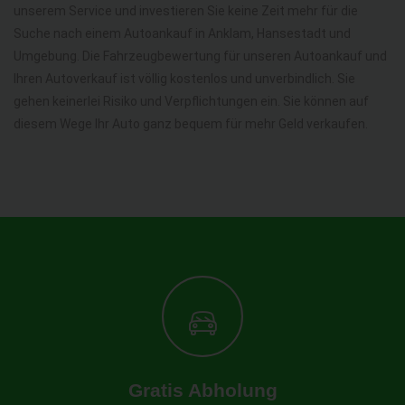
unserem Service und investieren Sie keine Zeit mehr für die
Suche nach einem Autoankauf in Anklam, Hansestadt und
Umgebung. Die Fahrzeugbewertung für unseren Autoankauf und
Ihren Autoverkauf ist völlig kostenlos und unverbindlich. Sie
gehen keinerlei Risiko und Verpflichtungen ein. Sie können auf
diesem Wege Ihr Auto ganz bequem für mehr Geld verkaufen.
Gratis Abholung