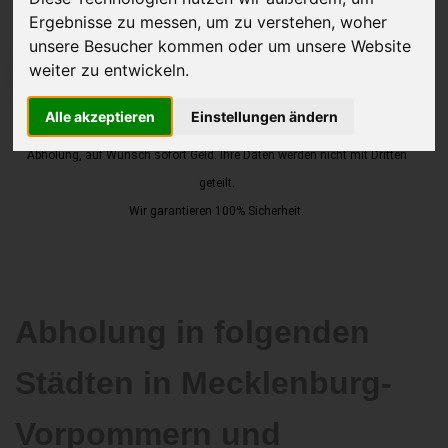
Ergebnisse zu messen, um zu verstehen, woher
unsere Besucher kommen oder um unsere Website
weiter zu entwickeln.
JETZT KOSTENLOSE BEWERTUNG
Alle akzeptieren
Einstellungen ändern
Kostenloses Angebot
für den Ankauf Ihres Autos inklusive der
Abholung, auf Wunsch sofort Geld. Ihre Daten werden nicht mit Dritten
geteilt.
Wir garantieren 100% Sicherheit.
Abholung in folgenden
Städten in Mecklenburg-
Vorpommern und