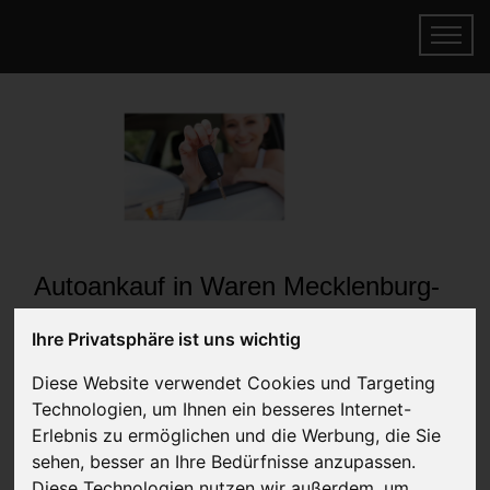
Autoankauf in Waren Mecklenburg-
Vorpommern (Deutschland)
Ihre Privatsphäre ist uns wichtig
Online Auto verkaufen & gratis abholen
Diese Website verwendet Cookies und Targeting
lassen
Technologien, um Ihnen ein besseres Internet-
Auf Wunsch sofort Geld für Ihr Auto erhalten
Erlebnis zu ermöglichen und die Werbung, die Sie
sehen, besser an Ihre Bedürfnisse anzupassen.
Diese Technologien nutzen wir außerdem, um