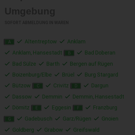
Umgebung
SOFORT ABMELDUNG IN
WAREN
Altentreptow
Anklam
A
Anklam, Hansestadt
Bad Doberan
B
Bad Sülze
Barth
Bergen auf Rügen
Boizenburg/Elbe
Brüel
Burg Stargard
Bützow
Crivitz
Dargun
C
D
Dassow
Demmin
Demmin, Hansestadt
Dömitz
Eggesin
Franzburg
E
F
Gadebusch
Garz/Rügen
Gnoien
G
Goldberg
Grabow
Greifswald