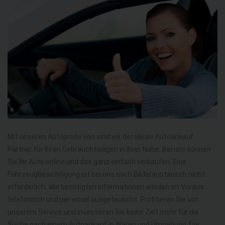
Mit unseren Autoprofis von sind wir der ideale Autoankauf
Partner für Ihren Gebrauchtwagen in Ihrer Nähe. Bei uns können
Sie Ihr Auto online und das ganz einfach verkaufen. Eine
Fahrzeugbesichtigung ist bei uns nach Bilderaustausch nicht
erforderlich, alle benötigten Informationen werden im Voraus
telefonisch und per email ausgetauscht. Profitieren Sie von
unserem Service und investieren Sie keine Zeit mehr für die
Suche nach einem Autoankauf in Waren und Umgebung. Die