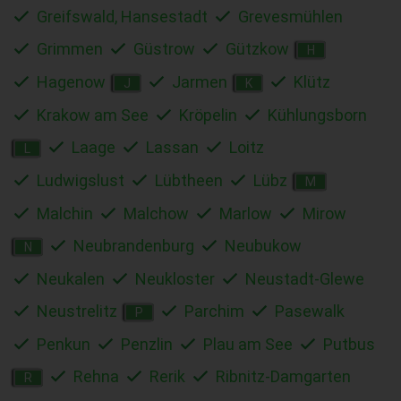
Greifswald, Hansestadt
Grevesmühlen
Grimmen
Güstrow
Gützkow
H
Hagenow
Jarmen
Klütz
J
K
Krakow am See
Kröpelin
Kühlungsborn
Laage
Lassan
Loitz
L
Ludwigslust
Lübtheen
Lübz
M
Malchin
Malchow
Marlow
Mirow
Neubrandenburg
Neubukow
N
Neukalen
Neukloster
Neustadt-Glewe
Neustrelitz
Parchim
Pasewalk
P
Penkun
Penzlin
Plau am See
Putbus
Rehna
Rerik
Ribnitz-Damgarten
R