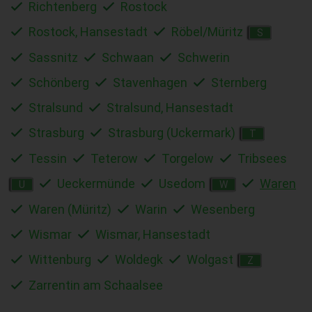
Richtenberg
Rostock
Rostock, Hansestadt
Röbel/Müritz
S
Sassnitz
Schwaan
Schwerin
Schönberg
Stavenhagen
Sternberg
Stralsund
Stralsund, Hansestadt
Strasburg
Strasburg (Uckermark)
T
Tessin
Teterow
Torgelow
Tribsees
Ueckermünde
Usedom
Waren
U
W
Waren (Müritz)
Warin
Wesenberg
Wismar
Wismar, Hansestadt
Wittenburg
Woldegk
Wolgast
Z
Zarrentin am Schaalsee