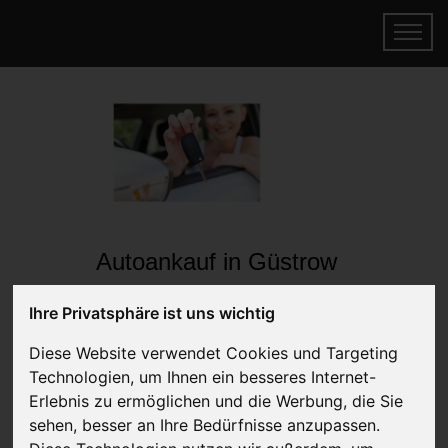
Autoankauf in Güstrow
Mecklenburg-Vorpommern
Ihre Privatsphäre ist uns wichtig
(Deutschland)
Diese Website verwendet Cookies und Targeting
Online Auto verkaufen & gratis abholen
Technologien, um Ihnen ein besseres Internet-
lassen
Erlebnis zu ermöglichen und die Werbung, die Sie
Auf Wunsch sofort Geld für Ihr Auto erhalten
sehen, besser an Ihre Bedürfnisse anzupassen.