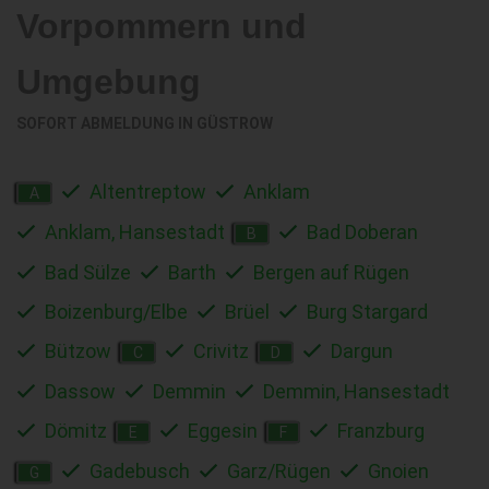
Vorpommern und
Umgebung
SOFORT ABMELDUNG IN
GÜSTROW
Altentreptow
Anklam
A
Anklam, Hansestadt
Bad Doberan
B
Bad Sülze
Barth
Bergen auf Rügen
Boizenburg/Elbe
Brüel
Burg Stargard
Bützow
Crivitz
Dargun
C
D
Dassow
Demmin
Demmin, Hansestadt
Dömitz
Eggesin
Franzburg
E
F
Gadebusch
Garz/Rügen
Gnoien
G