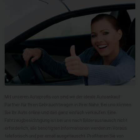
Mit unseren Autoprofis von sind wir der ideale Autoankauf
Partner für Ihren Gebrauchtwagen in Ihrer Nähe. Bei uns können
Sie Ihr Auto online und das ganz einfach verkaufen. Eine
Fahrzeugbesichtigung ist bei uns nach Bilderaustausch nicht
erforderlich, alle benötigten Informationen werden im Voraus
telefonisch und per email ausgetauscht. Profitieren Sie von