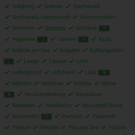
Goldberg
Grabow
Greifswald
Greifswald, Hansestadt
Grevesmühlen
Grimmen
Güstrow
Gützkow
H
Hagenow
Jarmen
Klütz
J
K
Krakow am See
Kröpelin
Kühlungsborn
Laage
Lassan
Loitz
L
Ludwigslust
Lübtheen
Lübz
M
Malchin
Malchow
Marlow
Mirow
Neubrandenburg
Neubukow
N
Neukalen
Neukloster
Neustadt-Glewe
Neustrelitz
Parchim
Pasewalk
P
Penkun
Penzlin
Plau am See
Putbus