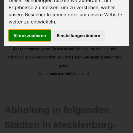
Diese Technologien nutzen wir außerdem, um
Ergebnisse zu messen, um zu verstehen, woher
unsere Besucher kommen oder um unsere Website
weiter zu entwickeln.
JETZT KOSTENLOSE BEWERTUNG
Alle akzeptieren
Einstellungen ändern
Kostenloses Angebot
für den Ankauf Ihres Autos inklusive der
Abholung, auf Wunsch sofort Geld. Ihre Daten werden nicht mit Dritten
geteilt.
Wir garantieren 100% Sicherheit.
Abholung in folgenden
Städten in Mecklenburg-