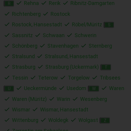
Rehna
Rerik
Ribnitz-Damgarten
R
Richtenberg
Rostock
Rostock, Hansestadt
Röbel/Müritz
S
Sassnitz
Schwaan
Schwerin
Schönberg
Stavenhagen
Sternberg
Stralsund
Stralsund, Hansestadt
Strasburg
Strasburg (Uckermark)
T
Tessin
Teterow
Torgelow
Tribsees
Ueckermünde
Usedom
Waren
U
W
Waren (Müritz)
Warin
Wesenberg
Wismar
Wismar, Hansestadt
Wittenburg
Woldegk
Wolgast
Z
Zarrentin am Schaalsee