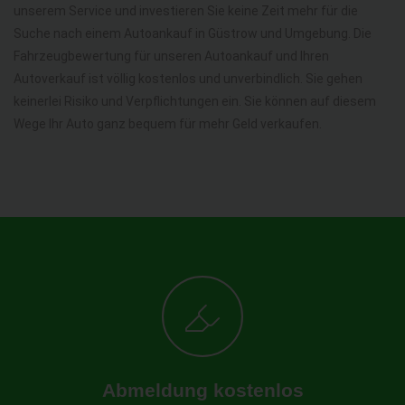
unserem Service und investieren Sie keine Zeit mehr für die
Suche nach einem Autoankauf in Güstrow und Umgebung. Die
Fahrzeugbewertung für unseren Autoankauf und Ihren
Autoverkauf ist völlig kostenlos und unverbindlich. Sie gehen
keinerlei Risiko und Verpflichtungen ein. Sie können auf diesem
Wege Ihr Auto ganz bequem für mehr Geld verkaufen.
Abmeldung kostenlos