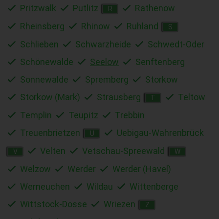
Pritzwalk
Putlitz
Rathenow
R
Rheinsberg
Rhinow
Ruhland
S
Schlieben
Schwarzheide
Schwedt-Oder
Schönewalde
Seelow
Senftenberg
Sonnewalde
Spremberg
Storkow
Storkow (Mark)
Strausberg
Teltow
T
Templin
Teupitz
Trebbin
Treuenbrietzen
Uebigau-Wahrenbrück
U
Velten
Vetschau-Spreewald
V
W
Welzow
Werder
Werder (Havel)
Werneuchen
Wildau
Wittenberge
Wittstock-Dosse
Wriezen
Z