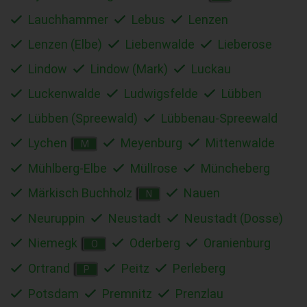
Lauchhammer
Lebus
Lenzen
Lenzen (Elbe)
Liebenwalde
Lieberose
Lindow
Lindow (Mark)
Luckau
Luckenwalde
Ludwigsfelde
Lübben
Lübben (Spreewald)
Lübbenau-Spreewald
Lychen
Meyenburg
Mittenwalde
M
Mühlberg-Elbe
Müllrose
Müncheberg
Märkisch Buchholz
Nauen
N
Neuruppin
Neustadt
Neustadt (Dosse)
Niemegk
Oderberg
Oranienburg
O
Ortrand
Peitz
Perleberg
P
Potsdam
Premnitz
Prenzlau