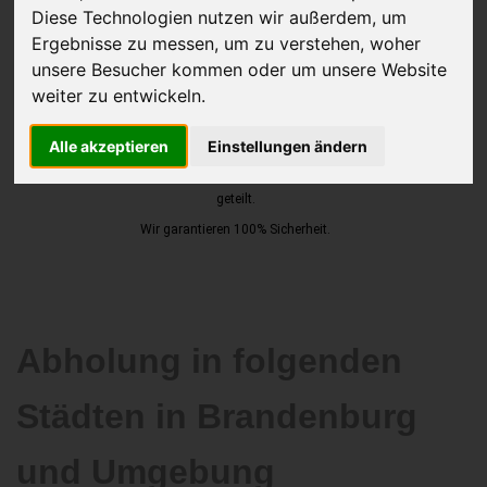
Diese Technologien nutzen wir außerdem, um
Ergebnisse zu messen, um zu verstehen, woher
unsere Besucher kommen oder um unsere Website
JETZT KOSTENLOSE BEWERTUNG
weiter zu entwickeln.
Kostenloses Angebot
für den Ankauf Ihres Autos inklusive der
Alle akzeptieren
Einstellungen ändern
Abholung, auf Wunsch sofort Geld. Ihre Daten werden nicht mit Dritten
geteilt.
Wir garantieren 100% Sicherheit.
Abholung in folgenden
Städten in Brandenburg
und Umgebung