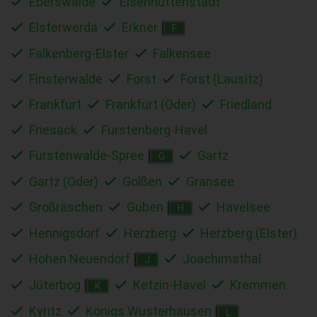
Eberswalde
Eisenhüttenstadt
Elsterwerda
Erkner
F
Falkenberg-Elster
Falkensee
Finsterwalde
Forst
Forst (Lausitz)
Frankfurt
Frankfurt (Oder)
Friedland
Friesack
Fürstenberg-Havel
Fürstenwalde-Spree
Gartz
G
Gartz (Oder)
Golßen
Gransee
Großräschen
Guben
Havelsee
H
Hennigsdorf
Herzberg
Herzberg (Elster)
Hohen Neuendorf
Joachimsthal
J
Jüterbog
Ketzin-Havel
Kremmen
K
Kyritz
Königs Wusterhausen
L