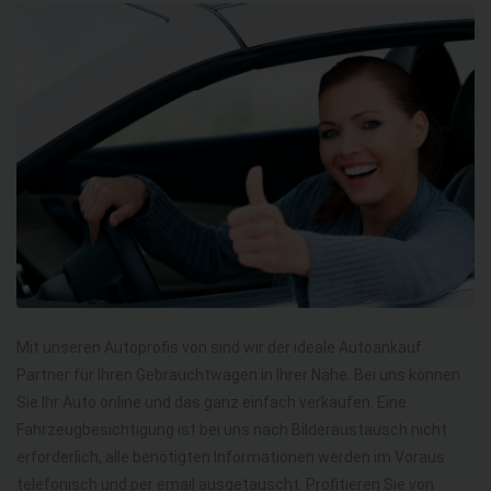
Mit unseren Autoprofis von sind wir der ideale Autoankauf
Partner für Ihren Gebrauchtwagen in Ihrer Nähe. Bei uns können
Sie Ihr Auto online und das ganz einfach verkaufen. Eine
Fahrzeugbesichtigung ist bei uns nach Bilderaustausch nicht
erforderlich, alle benötigten Informationen werden im Voraus
telefonisch und per email ausgetauscht. Profitieren Sie von