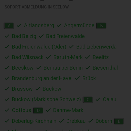
SOFORT ABMELDUNG IN
SEELOW
Altlandsberg
Angermünde
A
B
Bad Belzig
Bad Freienwalde
Bad Freienwalde (Oder)
Bad Liebenwerda
Bad Wilsnack
Baruth-Mark
Beelitz
Beeskow
Bernau bei Berlin
Biesenthal
Brandenburg an der Havel
Brück
Brüssow
Buckow
Buckow (Märkische Schweiz)
Calau
C
Cottbus
Dahme-Mark
D
Doberlug-Kirchhain
Drebkau
Döbern
E