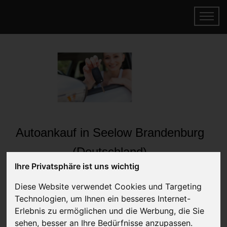
Autoankauf in Seelow Brandenburg
(Deutschland)
Ihre Privatsphäre ist uns wichtig
Online Auto verkaufen & gratis abholen
lassen
Diese Website verwendet Cookies und Targeting
Auf Wunsch sofort Geld für Ihr Auto erhalten
Technologien, um Ihnen ein besseres Internet-
Erlebnis zu ermöglichen und die Werbung, die Sie
sehen, besser an Ihre Bedürfnisse anzupassen.