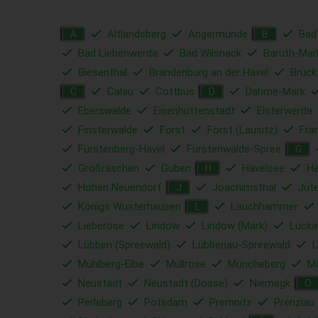
Altlandsberg
Angermünde
Bad
A
B
Bad Liebenwerda
Bad Wilsnack
Baruth-Mar
Biesenthal
Brandenburg an der Havel
Brück
Calau
Cottbus
Dahme-Mark
C
D
Eberswalde
Eisenhüttenstadt
Elsterwerda
Finsterwalde
Forst
Forst (Lausitz)
Fra
Fürstenberg-Havel
Fürstenwalde-Spree
G
Großräschen
Guben
Havelsee
He
H
Hohen Neuendorf
Joachimsthal
Jüt
J
Königs Wusterhausen
Lauchhammer
L
Lieberose
Lindow
Lindow (Mark)
Lucka
Lübben (Spreewald)
Lübbenau-Spreewald
L
Mühlberg-Elbe
Müllrose
Müncheberg
Mä
Neustadt
Neustadt (Dosse)
Niemegk
O
Perleberg
Potsdam
Premnitz
Prenzlau