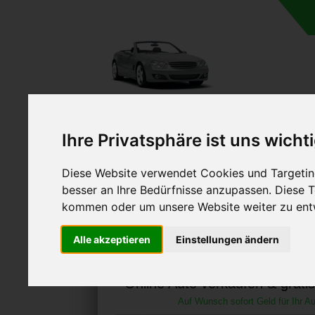
A
Ihre Privatsphäre ist uns wicht
Diese Website verwendet Cookies und Targeting
besser an Ihre Bedürfnisse anzupassen. Diese
kommen oder um unsere Website weiter zu ent
Autoankauf in Treue
Alle akzeptieren
Einstellungen ändern
Brandenburg (Deuts
Online Auto verkaufen & grati
Auf Wunsch sofort Geld für Ihr Au