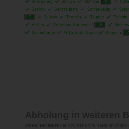
Rheinsberg
Rhinow
Ruhland
Schl
S
Seelow
Senftenberg
Sonnewalde
Spre
Teltow
Templin
Teupitz
Trebbin
T
Velten
Vetschau-Spreewald
Welzo
W
Wittenberge
Wittstock-Dosse
Wriezen
Abholung in weiteren 
ABHOLUNG INNERHALB 24 STUNDEN DANK DEUTSCH