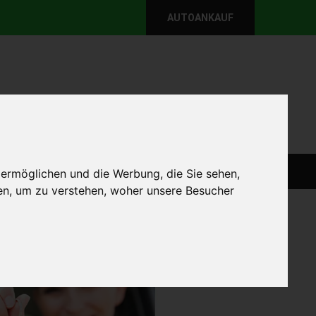
AUTOANKAUF
per E-Mail
Wir sind momentan erreichbar!
@autoabkauf.de
365 Tage von 8 - 22 Uhr
WEIT
DEFEKT AUTOANKAUF
AUTOANKAUF
 ermöglichen und die Werbung, die Sie sehen,
en, um zu verstehen, woher unsere Besucher