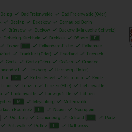
 Belzig
Bad Freienwalde
Bad Freienwalde (Oder)
k
Beelitz
Beeskow
Bernau bei Berlin
Brüssow
Buckow
Buckow (Märkische Schweiz)
Doberlug-Kirchhain
Drebkau
Döbern
E
Erkner
Falkenberg-Elster
Falkensee
F
nkfurt
Frankfurt (Oder)
Friedland
Friesack
Gartz
Gartz (Oder)
Golßen
Gransee
nnigsdorf
Herzberg
Herzberg (Elster)
erbog
Ketzin-Havel
Kremmen
Kyritz
K
Lebus
Lenzen
Lenzen (Elbe)
Liebenwalde
u
Luckenwalde
Ludwigsfelde
Lübben
ychen
Meyenburg
Mittenwalde
M
rkisch Buchholz
Nauen
Neuruppin
N
Oderberg
Oranienburg
Ortrand
Peitz
P
Pritzwalk
Putlitz
Rathenow
R