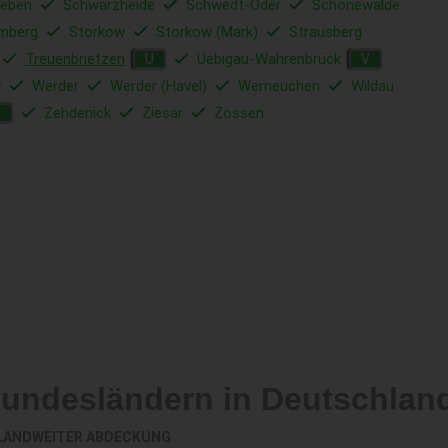
ieben
Schwarzheide
Schwedt-Oder
Schönewalde
mberg
Storkow
Storkow (Mark)
Strausberg
Treuenbrietzen
Uebigau-Wahrenbrück
U
V
w
Werder
Werder (Havel)
Werneuchen
Wildau
Zehdenick
Ziesar
Zossen
Z
Bundesländern in Deutschlan
LANDWEITER ABDECKUNG