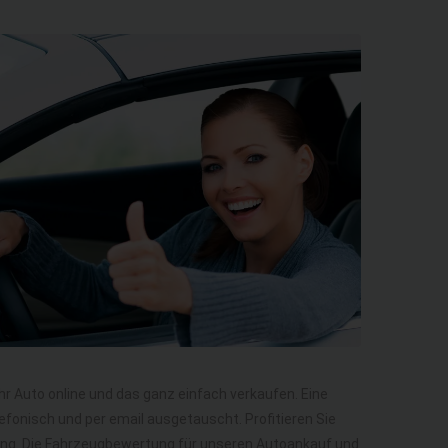
Ihr Auto online und das ganz einfach verkaufen. Eine
efonisch und per email ausgetauscht. Profitieren Sie
ung. Die Fahrzeugbewertung für unseren Autoankauf und