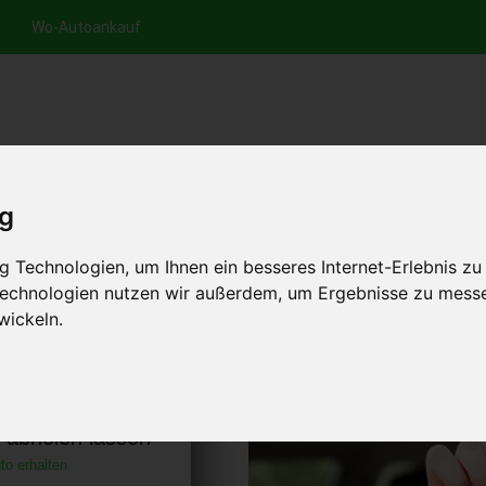
Wo-Autoankauf
nfrage per Hotline
Anfrage per WhatsApp
Anfrage 
+49 (0)800-0044333
+49 (0)157 - 849 157 78
anfrage
ig
HOME
AUTOANKAUF EUROPA
 Technologien, um Ihnen ein besseres Internet-Erlebnis zu
 Technologien nutzen wir außerdem, um Ergebnisse zu mess
wickeln.
nbrietzen
chland)
s abholen lassen
to erhalten