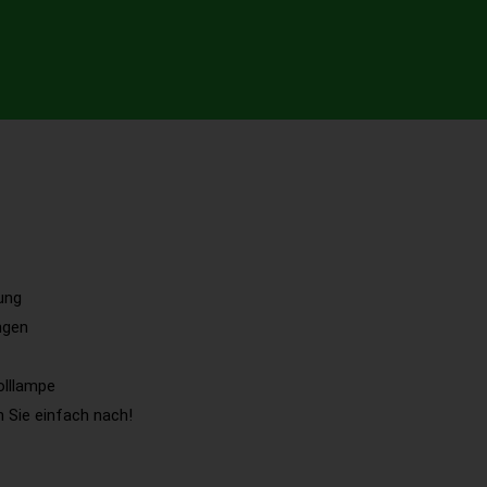
ung
ngen
olllampe
 Sie einfach nach!