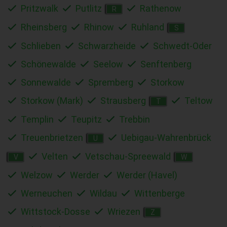
Pritzwalk
Putlitz
Rathenow
R
Rheinsberg
Rhinow
Ruhland
S
Schlieben
Schwarzheide
Schwedt-Oder
Schönewalde
Seelow
Senftenberg
Sonnewalde
Spremberg
Storkow
Storkow (Mark)
Strausberg
Teltow
T
Templin
Teupitz
Trebbin
Treuenbrietzen
Uebigau-Wahrenbrück
U
Velten
Vetschau-Spreewald
V
W
Welzow
Werder
Werder (Havel)
Werneuchen
Wildau
Wittenberge
Wittstock-Dosse
Wriezen
Z