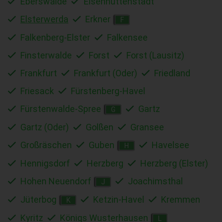
Eberswalde
Eisenhüttenstadt
Elsterwerda
Erkner
F
Falkenberg-Elster
Falkensee
Finsterwalde
Forst
Forst (Lausitz)
Frankfurt
Frankfurt (Oder)
Friedland
Friesack
Fürstenberg-Havel
Fürstenwalde-Spree
Gartz
G
Gartz (Oder)
Golßen
Gransee
Großräschen
Guben
Havelsee
H
Hennigsdorf
Herzberg
Herzberg (Elster)
Hohen Neuendorf
Joachimsthal
J
Jüterbog
Ketzin-Havel
Kremmen
K
Kyritz
Königs Wusterhausen
L