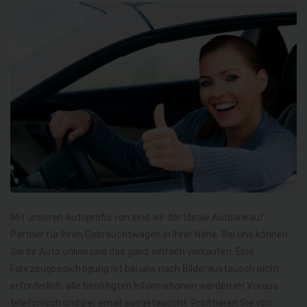
Mit unseren Autoprofis von sind wir der ideale Autoankauf
Partner für Ihren Gebrauchtwagen in Ihrer Nähe. Bei uns können
Sie Ihr Auto online und das ganz einfach verkaufen. Eine
Fahrzeugbesichtigung ist bei uns nach Bilderaustausch nicht
erforderlich, alle benötigten Informationen werden im Voraus
telefonisch und per email ausgetauscht. Profitieren Sie von