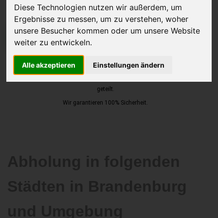
Diese Technologien nutzen wir außerdem, um
Ergebnisse zu messen, um zu verstehen, woher
unsere Besucher kommen oder um unsere Website
JETZT KOSTENLOSE BEWERTUNG
weiter zu entwickeln.
Kostenloses Angebot
für den Ankauf Ihres Autos inklusive der
Alle akzeptieren
Einstellungen ändern
Abholung, auf Wunsch sofort Geld. Ihre Daten werden nicht mit Dritten
geteilt.
Wir garantieren 100% Sicherheit.
Abholung in folgenden
Städten in Brandenburg
und Umgebung