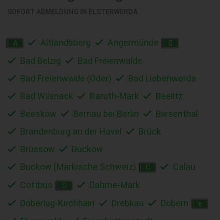
SOFORT ABMELDUNG IN
ELSTERWERDA
Altlandsberg
Angermünde
A
B
Bad Belzig
Bad Freienwalde
Bad Freienwalde (Oder)
Bad Liebenwerda
Bad Wilsnack
Baruth-Mark
Beelitz
Beeskow
Bernau bei Berlin
Biesenthal
Brandenburg an der Havel
Brück
Brüssow
Buckow
Buckow (Märkische Schweiz)
Calau
C
Cottbus
Dahme-Mark
D
Doberlug-Kirchhain
Drebkau
Döbern
E