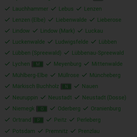
Lauchhammer
Lebus
Lenzen
Lenzen (Elbe)
Liebenwalde
Lieberose
Lindow
Lindow (Mark)
Luckau
Luckenwalde
Ludwigsfelde
Lübben
Lübben (Spreewald)
Lübbenau-Spreewald
Lychen
Meyenburg
Mittenwalde
M
Mühlberg-Elbe
Müllrose
Müncheberg
Märkisch Buchholz
Nauen
N
Neuruppin
Neustadt
Neustadt (Dosse)
Niemegk
Oderberg
Oranienburg
O
Ortrand
Peitz
Perleberg
P
Potsdam
Premnitz
Prenzlau