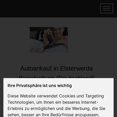
Autoankauf in Elsterwerda
Brandenburg (Deutschland)
Ihre Privatsphäre ist uns wichtig
Online Auto verkaufen & gratis abholen
lassen
Diese Website verwendet Cookies und Targeting
Auf Wunsch sofort Geld für Ihr Auto erhalten
Technologien, um Ihnen ein besseres Internet-
Erlebnis zu ermöglichen und die Werbung, die Sie
sehen, besser an Ihre Bedürfnisse anzupassen.