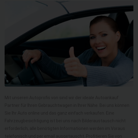
Mit unseren Autoprofis von sind wir der ideale Autoankauf
Partner für Ihren Gebrauchtwagen in Ihrer Nähe. Bei uns können
Sie Ihr Auto online und das ganz einfach verkaufen. Eine
Fahrzeugbesichtigung ist bei uns nach Bilderaustausch nicht
erforderlich, alle benötigten Informationen werden im Voraus
telefonisch und per email ausgetauscht. Profitieren Sie von