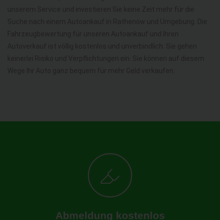
unserem Service und investieren Sie keine Zeit mehr für die
Suche nach einem Autoankauf in Rathenow und Umgebung. Die
Fahrzeugbewertung für unseren Autoankauf und Ihren
Autoverkauf ist völlig kostenlos und unverbindlich. Sie gehen
keinerlei Risiko und Verpflichtungen ein. Sie können auf diesem
Wege Ihr Auto ganz bequem für mehr Geld verkaufen.
Abmeldung kostenlos