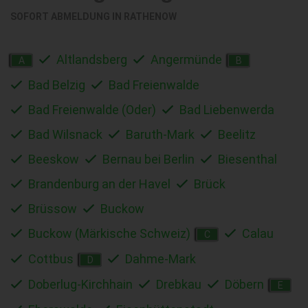
SOFORT ABMELDUNG IN
RATHENOW
Altlandsberg
Angermünde
A
B
Bad Belzig
Bad Freienwalde
Bad Freienwalde (Oder)
Bad Liebenwerda
Bad Wilsnack
Baruth-Mark
Beelitz
Beeskow
Bernau bei Berlin
Biesenthal
Brandenburg an der Havel
Brück
Brüssow
Buckow
Buckow (Märkische Schweiz)
Calau
C
Cottbus
Dahme-Mark
D
Doberlug-Kirchhain
Drebkau
Döbern
E