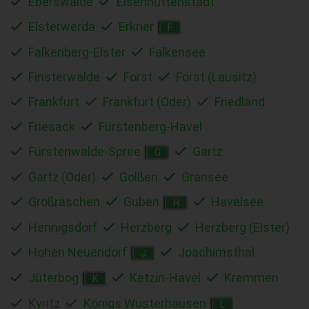
Eberswalde
Eisenhüttenstadt
Elsterwerda
Erkner
F
Falkenberg-Elster
Falkensee
Finsterwalde
Forst
Forst (Lausitz)
Frankfurt
Frankfurt (Oder)
Friedland
Friesack
Fürstenberg-Havel
Fürstenwalde-Spree
Gartz
G
Gartz (Oder)
Golßen
Gransee
Großräschen
Guben
Havelsee
H
Hennigsdorf
Herzberg
Herzberg (Elster)
Hohen Neuendorf
Joachimsthal
J
Jüterbog
Ketzin-Havel
Kremmen
K
Kyritz
Königs Wusterhausen
L