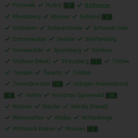
Pritzwalk
Putlitz
Rathenow
R
Rheinsberg
Rhinow
Ruhland
S
Schlieben
Schwarzheide
Schwedt-Oder
Schönewalde
Seelow
Senftenberg
Sonnewalde
Spremberg
Storkow
Storkow (Mark)
Strausberg
Teltow
T
Templin
Teupitz
Trebbin
Treuenbrietzen
Uebigau-Wahrenbrück
U
Velten
Vetschau-Spreewald
V
W
Welzow
Werder
Werder (Havel)
Werneuchen
Wildau
Wittenberge
Wittstock-Dosse
Wriezen
Z