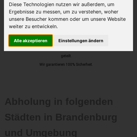
Diese Technologien nutzen wir außerdem, um
Ergebnisse zu messen, um zu verstehen, woher
unsere Besucher kommen oder um unsere Website
JETZT KOSTENLOSE BEWERTUNG
weiter zu entwickeln.
Kostenloses Angebot
für den Ankauf Ihres Autos inklusive der
Alle akzeptieren
Einstellungen ändern
Abholung, auf Wunsch sofort Geld. Ihre Daten werden nicht mit Dritten
geteilt.
Wir garantieren 100% Sicherheit.
Abholung in folgenden
Städten in Brandenburg
und Umgebung