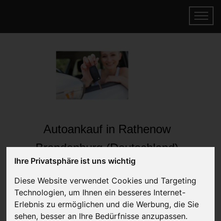
Autoankauf in Rathenow
Brandenburg (Deutschland)
Ihre Privatsphäre ist uns wichtig
Online Auto verkaufen & gratis abholen
lassen
Diese Website verwendet Cookies und Targeting
Auf Wunsch sofort Geld für Ihr Auto erhalten
Technologien, um Ihnen ein besseres Internet-
Erlebnis zu ermöglichen und die Werbung, die Sie
sehen, besser an Ihre Bedürfnisse anzupassen.