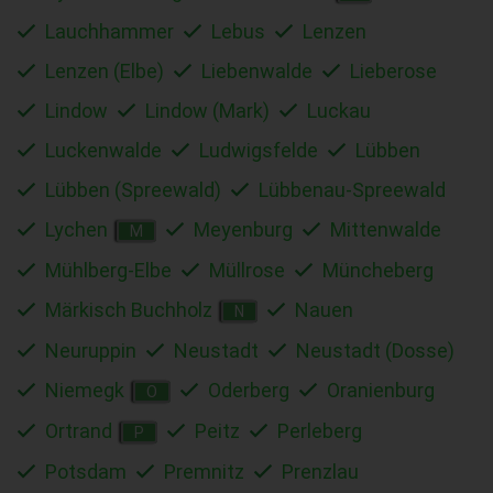
Lauchhammer
Lebus
Lenzen
Lenzen (Elbe)
Liebenwalde
Lieberose
Lindow
Lindow (Mark)
Luckau
Luckenwalde
Ludwigsfelde
Lübben
Lübben (Spreewald)
Lübbenau-Spreewald
Lychen
Meyenburg
Mittenwalde
M
Mühlberg-Elbe
Müllrose
Müncheberg
Märkisch Buchholz
Nauen
N
Neuruppin
Neustadt
Neustadt (Dosse)
Niemegk
Oderberg
Oranienburg
O
Ortrand
Peitz
Perleberg
P
Potsdam
Premnitz
Prenzlau