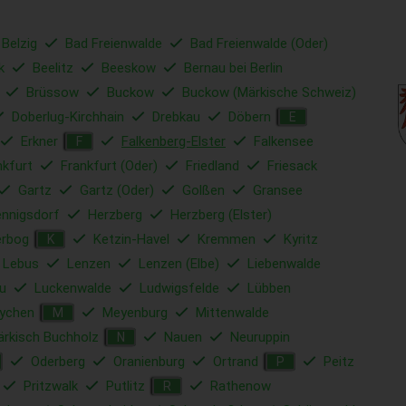
 Belzig
Bad Freienwalde
Bad Freienwalde (Oder)
k
Beelitz
Beeskow
Bernau bei Berlin
Brüssow
Buckow
Buckow (Märkische Schweiz)
Doberlug-Kirchhain
Drebkau
Döbern
E
Erkner
Falkenberg-Elster
Falkensee
F
nkfurt
Frankfurt (Oder)
Friedland
Friesack
Gartz
Gartz (Oder)
Golßen
Gransee
nnigsdorf
Herzberg
Herzberg (Elster)
erbog
Ketzin-Havel
Kremmen
Kyritz
K
Lebus
Lenzen
Lenzen (Elbe)
Liebenwalde
u
Luckenwalde
Ludwigsfelde
Lübben
ychen
Meyenburg
Mittenwalde
M
rkisch Buchholz
Nauen
Neuruppin
N
Oderberg
Oranienburg
Ortrand
Peitz
P
Pritzwalk
Putlitz
Rathenow
R