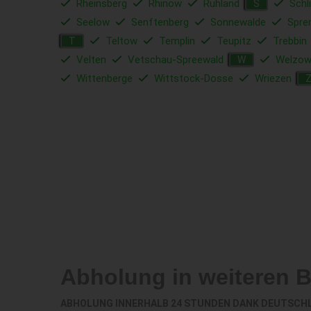
Rheinsberg
Rhinow
Ruhland
Schl
S
Seelow
Senftenberg
Sonnewalde
Spre
Teltow
Templin
Teupitz
Trebbin
T
Velten
Vetschau-Spreewald
Welzo
W
Wittenberge
Wittstock-Dosse
Wriezen
Abholung in weiteren 
ABHOLUNG INNERHALB 24 STUNDEN DANK DEUTSCH