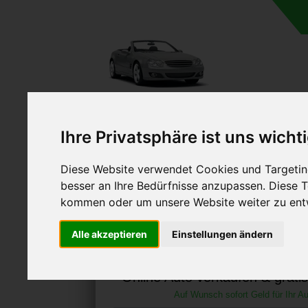
A
Ihre Privatsphäre ist uns wicht
Diese Website verwendet Cookies und Targeting
besser an Ihre Bedürfnisse anzupassen. Diese
kommen oder um unsere Website weiter zu ent
Autoankauf in Falkenb
Alle akzeptieren
Einstellungen ändern
Brandenburg (Deuts
Online Auto verkaufen & grati
Auf Wunsch sofort Geld für Ihr Au