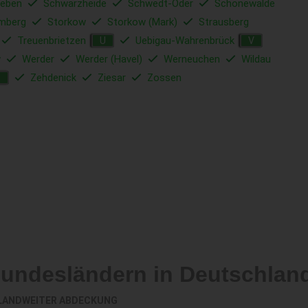
ieben
Schwarzheide
Schwedt-Oder
Schönewalde
mberg
Storkow
Storkow (Mark)
Strausberg
Treuenbrietzen
Uebigau-Wahrenbrück
U
V
w
Werder
Werder (Havel)
Werneuchen
Wildau
Zehdenick
Ziesar
Zossen
Z
Bundesländern in Deutschlan
LANDWEITER ABDECKUNG