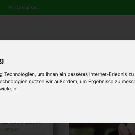
Wo-Autoankauf
nfrage per Hotline
Anfrage per WhatsApp
Anfrage 
+49 (0)800-0044333
+49 (0)157 - 849 157 78
anfrage
ig
HOME
AUTOANKAUF EUROPA
 Technologien, um Ihnen ein besseres Internet-Erlebnis zu
 Technologien nutzen wir außerdem, um Ergebnisse zu mess
wickeln.
erg-Elster
chland)
s abholen lassen
to erhalten