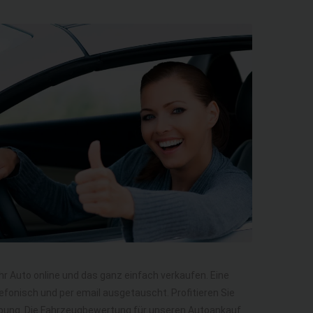
Ihr Auto online und das ganz einfach verkaufen. Eine
efonisch und per email ausgetauscht. Profitieren Sie
gebung. Die Fahrzeugbewertung für unseren Autoankauf