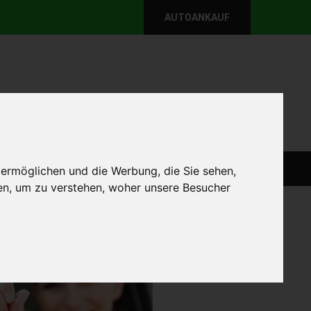
AUTOANKAUF
per E-Mail
Wir sind momentan erreichbar!
@autoabkauf.de
365 Tage von 8 - 22 Uhr
WEIT
DEFEKT AUTOANKAUF
AUTOANKAUF
 ermöglichen und die Werbung, die Sie sehen,
en, um zu verstehen, woher unsere Besucher