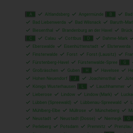
Altlandsberg
Angermünde
Bad
A
B
Bad Liebenwerda
Bad Wilsnack
Baruth-Mar
Biesenthal
Brandenburg an der Havel
Brück
Calau
Cottbus
Dahme-Mark
C
D
Eberswalde
Eisenhüttenstadt
Elsterwerda
Finsterwalde
Forst
Forst (Lausitz)
Fra
Fürstenberg-Havel
Fürstenwalde-Spree
G
Großräschen
Guben
Havelsee
He
H
Hohen Neuendorf
Joachimsthal
Jüt
J
Königs Wusterhausen
Lauchhammer
L
Lieberose
Lindow
Lindow (Mark)
Lucka
Lübben (Spreewald)
Lübbenau-Spreewald
L
Mühlberg-Elbe
Müllrose
Müncheberg
Mä
Neustadt
Neustadt (Dosse)
Niemegk
O
Perleberg
Potsdam
Premnitz
Prenzlau