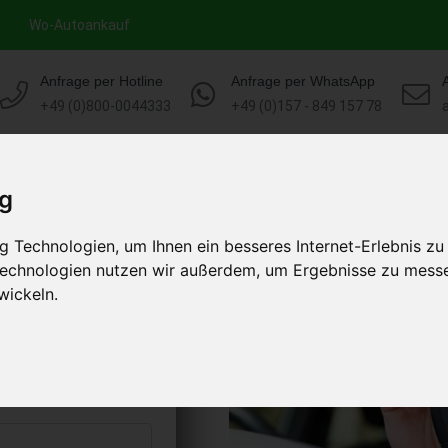
Wo-Autoankauf
Anfrage per Hotline
Anfrage per WhatsApp
+49 (0)800-0044333
+49 (0)157 - 849 157 78
HOME
AUTOANKAUF EUROPA
ig
 Technologien, um Ihnen ein besseres Internet-Erlebnis zu
f Brandenburg
 Technologien nutzen wir außerdem, um Ergebnisse zu mess
)
wickeln.
s abholen lassen
to erhalten