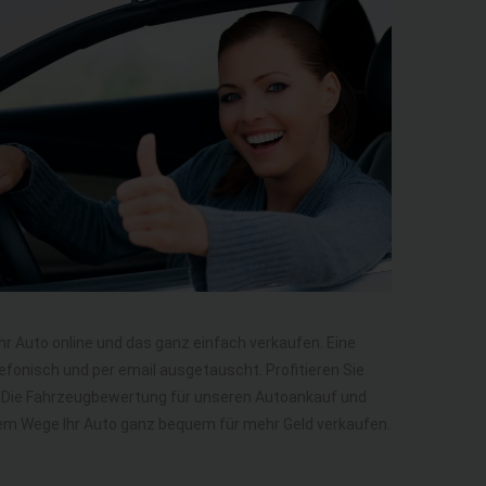
Ihr Auto online und das ganz einfach verkaufen. Eine
efonisch und per email ausgetauscht. Profitieren Sie
. Die Fahrzeugbewertung für unseren Autoankauf und
diesem Wege Ihr Auto ganz bequem für mehr Geld verkaufen.