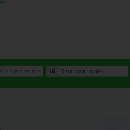
ngen
W