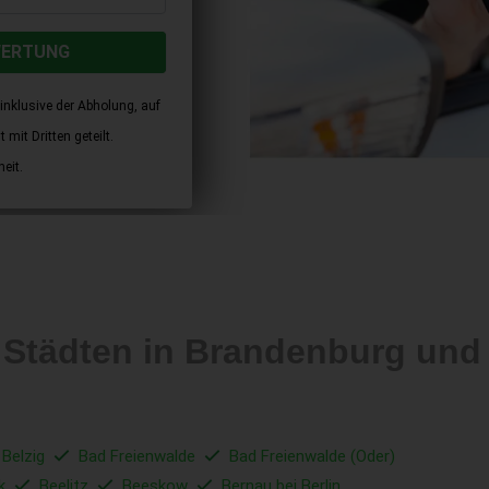
WERTUNG
inklusive der Abholung, auf
mit Dritten geteilt.
eit.
n Städten in Brandenburg un
 Belzig
Bad Freienwalde
Bad Freienwalde (Oder)
k
Beelitz
Beeskow
Bernau bei Berlin