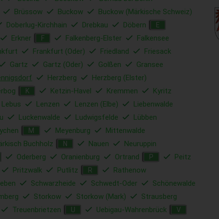
Brüssow
Buckow
Buckow (Märkische Schweiz)
Doberlug-Kirchhain
Drebkau
Döbern
E
Erkner
Falkenberg-Elster
Falkensee
F
nkfurt
Frankfurt (Oder)
Friedland
Friesack
Gartz
Gartz (Oder)
Golßen
Gransee
nnigsdorf
Herzberg
Herzberg (Elster)
erbog
Ketzin-Havel
Kremmen
Kyritz
K
Lebus
Lenzen
Lenzen (Elbe)
Liebenwalde
u
Luckenwalde
Ludwigsfelde
Lübben
ychen
Meyenburg
Mittenwalde
M
rkisch Buchholz
Nauen
Neuruppin
N
Oderberg
Oranienburg
Ortrand
Peitz
P
Pritzwalk
Putlitz
Rathenow
R
ieben
Schwarzheide
Schwedt-Oder
Schönewalde
mberg
Storkow
Storkow (Mark)
Strausberg
Treuenbrietzen
Uebigau-Wahrenbrück
U
V