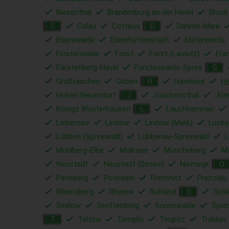
Biesenthal
Brandenburg an der Havel
Brück
Calau
Cottbus
Dahme-Mark
C
D
Eberswalde
Eisenhüttenstadt
Elsterwerda
Finsterwalde
Forst
Forst (Lausitz)
Fra
Fürstenberg-Havel
Fürstenwalde-Spree
G
Großräschen
Guben
Havelsee
He
H
Hohen Neuendorf
Joachimsthal
Jüt
J
Königs Wusterhausen
Lauchhammer
L
Lieberose
Lindow
Lindow (Mark)
Lucka
Lübben (Spreewald)
Lübbenau-Spreewald
L
Mühlberg-Elbe
Müllrose
Müncheberg
Mä
Neustadt
Neustadt (Dosse)
Niemegk
O
Perleberg
Potsdam
Premnitz
Prenzlau
Rheinsberg
Rhinow
Ruhland
Schl
S
Seelow
Senftenberg
Sonnewalde
Spre
Teltow
Templin
Teupitz
Trebbin
T