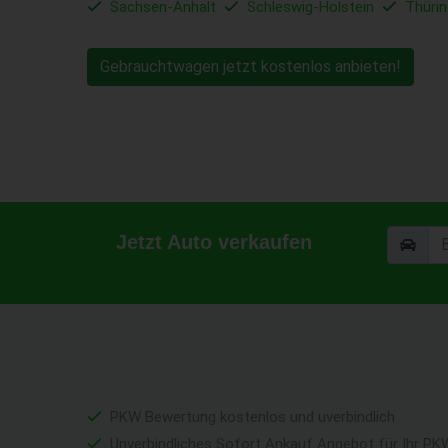
Sachsen-Anhalt
Schleswig-Holstein
Thüri
Gebrauchtwagen jetzt kostenlos anbieten!
Jetzt Auto verkaufen
PKW Bewertung kostenlos und uverbindlich
Unverbindliches Sofort Ankauf Angebot für Ihr PK