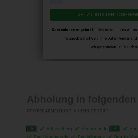
JETZT KOSTENLOSE BE
Kostenloses Angebot
für den Ankauf Ihres Autos 
Wunsch sofort Geld. Ihre Daten werden nicht 
Wir garantieren 100% Sicherh
Abholung in folgende
SOFORT ABMELDUNG IN
HENNIGSDORF
Altlandsberg
Angermünde
Bad
A
B
Bad Liebenwerda
Bad Wilsnack
Baruth-Mar