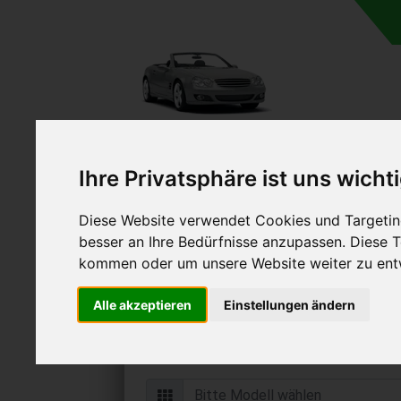
Ihre Privatsphäre ist uns wicht
Diese Website verwendet Cookies und Targeting
Autoankauf in Hennigsdor
besser an Ihre Bedürfnisse anzupassen. Diese
(Deutschland
kommen oder um unsere Website weiter zu ent
Online Auto verkaufen & grati
Alle akzeptieren
Einstellungen ändern
Auf Wunsch sofort Geld für Ihr Au