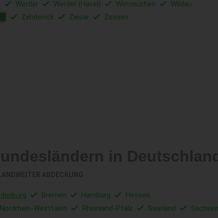
w
Werder
Werder (Havel)
Werneuchen
Wildau
Zehdenick
Ziesar
Zossen
Z
Bundesländern in Deutschlan
LANDWEITER ABDECKUNG
ndenburg
Bremen
Hamburg
Hessen
Nordrhein-Westfalen
Rheinland-Pfalz
Saarland
Sachse