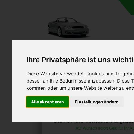
A
Ihre Privatsphäre ist uns wicht
Diese Website verwendet Cookies und Targeting
besser an Ihre Bedürfnisse anzupassen. Diese
kommen oder um unsere Website weiter zu ent
Autoankauf in Hameln N
Alle akzeptieren
Einstellungen ändern
(Deutschland
Online Auto verkaufen & grati
Auf Wunsch sofort Geld für Ihr Au