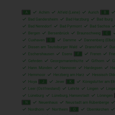
Achim
Alfeld (Leine)
Aurich
A
B
Bad Gandersheim
Bad Harzburg
Bad Iburg
Bad Nenndorf
Bad Pyrmont
Bad Sachsa
Bergen
Bersenbrück
Braunschweig
C
Cuxhaven
Damme
Dannenberg (Elbe)
D
Dissen am Teutoburger Wald
Dransfeld
Du
Eschershausen
Esens
Freren
Fri
F
Gehrden
Georgsmarienhütte
Gifhorn
G
Hann. Münden
Hannover
Hardegsen
Ha
Hemmoor
Herzberg am Harz
Hessisch Old
Hoya
Jever
Königslutter am E
J
K
Leer (Ostfriesland)
Lehrte
Lingen
Ling
Lüneburg
Lüneburg, Hansestadt
Löningen
Neuenhaus
Neustadt am Rübenberge
N
Nordhorn
Northeim
Obernkirchen
O