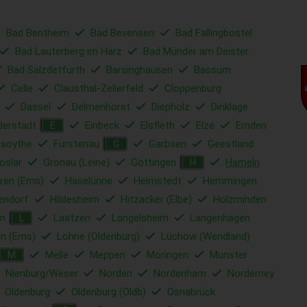
Bad Bentheim
Bad Bevensen
Bad Fallingbostel
Bad Lauterberg im Harz
Bad Münder am Deister
Bad Salzdetfurth
Barsinghausen
Bassum
Celle
Clausthal-Zellerfeld
Cloppenburg
Dassel
Delmenhorst
Diepholz
Dinklage
derstadt
Einbeck
Elsfleth
Elze
Emden
E
esoythe
Fürstenau
Garbsen
Geestland
G
oslar
Gronau (Leine)
Göttingen
Hameln
H
ren (Ems)
Haselünne
Helmstedt
Hemmingen
endorf
Hildesheim
Hitzacker (Elbe)
Holzminden
lm
Laatzen
Langelsheim
Langenhagen
L
en (Ems)
Lohne (Oldenburg)
Lüchow (Wendland)
Melle
Meppen
Moringen
Munster
M
Nienburg/Weser
Norden
Nordenham
Norderney
Oldenburg
Oldenburg (Oldb)
Osnabrück