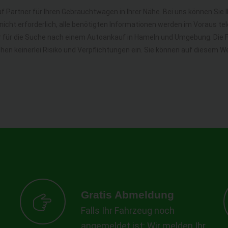
f Partner für Ihren Gebrauchtwagen in Ihrer Nähe. Bei uns können Sie 
icht erforderlich, alle benötigten Informationen werden im Voraus tel
hr für die Suche nach einem Autoankauf in Hameln und Umgebung. Die
gehen keinerlei Risiko und Verpflichtungen ein. Sie können auf diesem
Gratis Abmeldung
Falls Ihr Fahrzeug noch
angemeldet ist: Wir melden Ihr