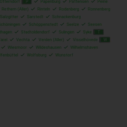
Otterndorf
Papenburg
Pattensen
Peine
P
Rethem (Aller)
Rinteln
Rodenberg
Ronnenberg
Salzgitter
Sarstedt
Schnackenburg
Schöningen
Schöppenstedt
Seelze
Seesen
thagen
Stadtoldendorf
Sulingen
Syke
T
arel
Vechta
Verden (Aller)
Visselhövede
W
Wiesmoor
Wildeshausen
Wilhelmshaven
fenbüttel
Wolfsburg
Wunstorf