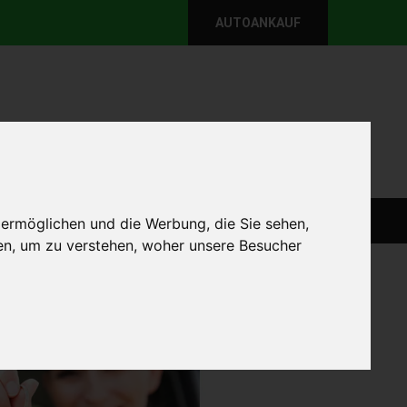
AUTOANKAUF
per E-Mail
Wir sind momentan erreichbar!
@autoabkauf.de
365 Tage von 8 - 22 Uhr
WEIT
DEFEKT AUTOANKAUF
AUTOANKAUF
 ermöglichen und die Werbung, die Sie sehen,
en, um zu verstehen, woher unsere Besucher