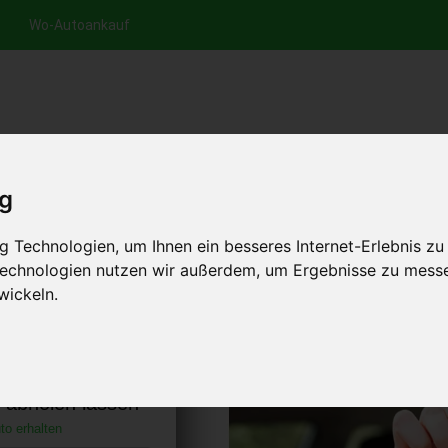
Wo-Autoankauf
nfrage per Hotline
Anfrage per WhatsApp
Anfrage 
+49 (0)800-0044333
+49 (0)157 - 849 157 78
anfrage
ig
HOME
AUTOANKAUF EUROPA
 Technologien, um Ihnen ein besseres Internet-Erlebnis zu
 Technologien nutzen wir außerdem, um Ergebnisse zu mess
wickeln.
iedersachsen
)
s abholen lassen
to erhalten