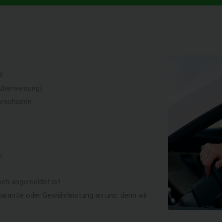
W
überweisung)
orschaden
n
och angemeldet ist
rantie oder Gewährleistung an uns, denn wir