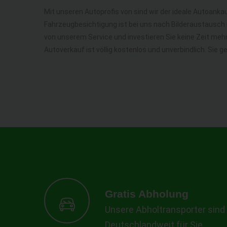
Mit unseren Autoprofis von sind wir der ideale Autoankau
Fahrzeugbesichtigung ist bei uns nach Bilderaustausch n
von unserem Service und investieren Sie keine Zeit me
Autoverkauf ist völlig kostenlos und unverbindlich. Sie 
Gratis Abholung
Unsere Abholtransporter sind
Deutschlandweit für Sie