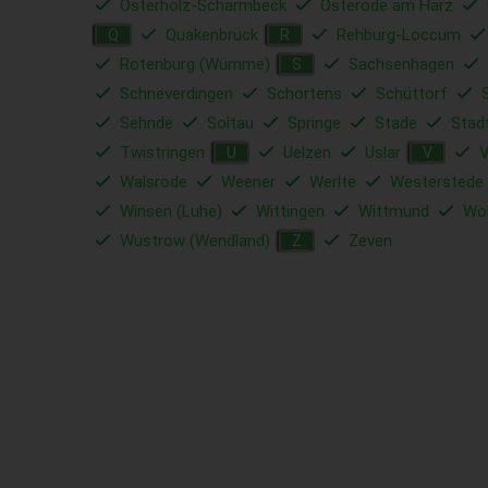
Osterholz-Scharmbeck
Osterode am Harz
Quakenbrück
Rehburg-Loccum
Q
R
Rotenburg (Wümme)
Sachsenhagen
S
Schneverdingen
Schortens
Schüttorf
Sehnde
Soltau
Springe
Stade
Stad
Twistringen
Uelzen
Uslar
V
U
V
Walsrode
Weener
Werlte
Westerstede
Winsen (Luhe)
Wittingen
Wittmund
Wol
Wustrow (Wendland)
Zeven
Z