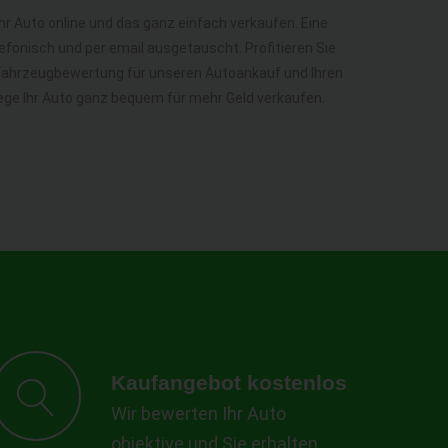
Ihr Auto online und das ganz einfach verkaufen. Eine
efonisch und per email ausgetauscht. Profitieren Sie
 Fahrzeugbewertung für unseren Autoankauf und Ihren
 Wege Ihr Auto ganz bequem für mehr Geld verkaufen.
Kaufangebot kostenlos
Wir bewerten Ihr Auto
objektive und Sie erhalten