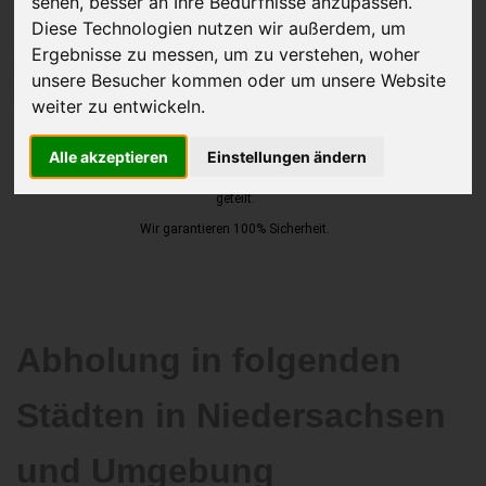
sehen, besser an Ihre Bedürfnisse anzupassen.
Diese Technologien nutzen wir außerdem, um
Ergebnisse zu messen, um zu verstehen, woher
unsere Besucher kommen oder um unsere Website
JETZT KOSTENLOSE BEWERTUNG
weiter zu entwickeln.
Kostenloses Angebot
für den Ankauf Ihres Autos inklusive der
Alle akzeptieren
Einstellungen ändern
Abholung, auf Wunsch sofort Geld. Ihre Daten werden nicht mit Dritten
geteilt.
Wir garantieren 100% Sicherheit.
Abholung in folgenden
Städten in Niedersachsen
und Umgebung