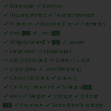
Hemmingen
Hemmoor
Herzberg am Harz
Hessisch Oldendorf
Hildesheim
Hitzacker (Elbe)
Holzminden
Hoya
Jever
J
K
Königslutter am Elm
Laatzen
L
Langelsheim
Langenhagen
Leer (Ostfriesland)
Lehrte
Lingen
Lingen (Ems)
Lohne (Oldenburg)
Lüchow (Wendland)
Lüneburg
Lüneburg, Hansestadt
Löningen
M
Melle
Meppen
Moringen
Munster
Neuenhaus
Neustadt am Rübenberge
N