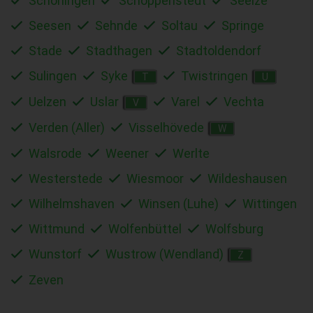
Schöningen
Schöppenstedt
Seelze
Seesen
Sehnde
Soltau
Springe
Stade
Stadthagen
Stadtoldendorf
Sulingen
Syke
Twistringen
T
U
Uelzen
Uslar
Varel
Vechta
V
Verden (Aller)
Visselhövede
W
Walsrode
Weener
Werlte
Westerstede
Wiesmoor
Wildeshausen
Wilhelmshaven
Winsen (Luhe)
Wittingen
Wittmund
Wolfenbüttel
Wolfsburg
Wunstorf
Wustrow (Wendland)
Z
Zeven