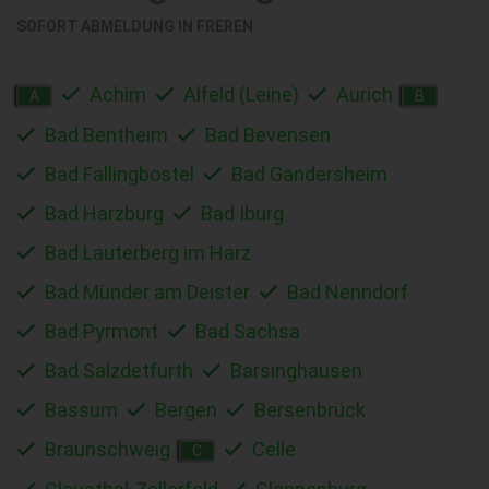
SOFORT ABMELDUNG IN
FREREN
Achim
Alfeld (Leine)
Aurich
A
B
Bad Bentheim
Bad Bevensen
Bad Fallingbostel
Bad Gandersheim
Bad Harzburg
Bad Iburg
Bad Lauterberg im Harz
Bad Münder am Deister
Bad Nenndorf
Bad Pyrmont
Bad Sachsa
Bad Salzdetfurth
Barsinghausen
Bassum
Bergen
Bersenbrück
Braunschweig
Celle
C