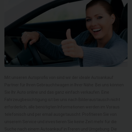
Mit unseren Autoprofis von sind wir der ideale Autoankauf
Partner für Ihren Gebrauchtwagen in Ihrer Nähe. Bei uns können
Sie Ihr Auto online und das ganz einfach verkaufen. Eine
Fahrzeugbesichtigung ist bei uns nach Bilderaustausch nicht
erforderlich, alle benötigten Informationen werden im Voraus
telefonisch und per email ausgetauscht. Profitieren Sie von
unserem Service und investieren Sie keine Zeit mehr für die
Suche nach einem Autoankauf in Freren und Umgebung. Die