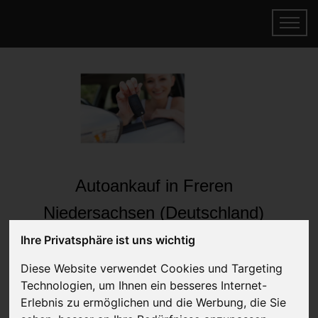
Autoankauf in Freren
Niedersachsen (Deutschland)
Online Auto verkaufen & gratis abholen
Ihre Privatsphäre ist uns wichtig
lassen
Diese Website verwendet Cookies und Targeting
Auf Wunsch sofort Geld für Ihr Auto erhalten
Technologien, um Ihnen ein besseres Internet-
Erlebnis zu ermöglichen und die Werbung, die Sie