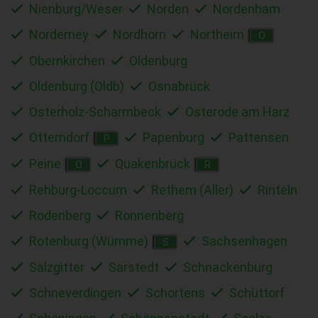
Nienburg/Weser
Norden
Nordenham
Norderney
Nordhorn
Northeim
O
Obernkirchen
Oldenburg
Oldenburg (Oldb)
Osnabrück
Osterholz-Scharmbeck
Osterode am Harz
Otterndorf
Papenburg
Pattensen
P
Peine
Quakenbrück
Q
R
Rehburg-Loccum
Rethem (Aller)
Rinteln
Rodenberg
Ronnenberg
Rotenburg (Wümme)
Sachsenhagen
S
Salzgitter
Sarstedt
Schnackenburg
Schneverdingen
Schortens
Schüttorf