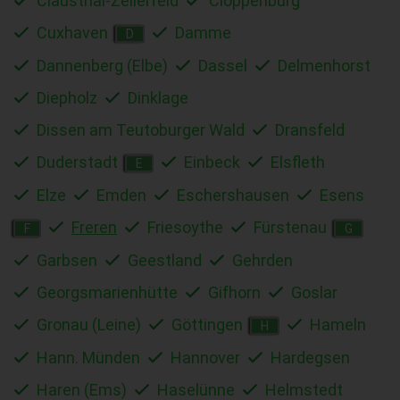
Clausthal-Zellerfeld
Cloppenburg
Cuxhaven
Damme
D
Dannenberg (Elbe)
Dassel
Delmenhorst
Diepholz
Dinklage
Dissen am Teutoburger Wald
Dransfeld
Duderstadt
Einbeck
Elsfleth
E
Elze
Emden
Eschershausen
Esens
Freren
Friesoythe
Fürstenau
F
G
Garbsen
Geestland
Gehrden
Georgsmarienhütte
Gifhorn
Goslar
Gronau (Leine)
Göttingen
Hameln
H
Hann. Münden
Hannover
Hardegsen
Haren (Ems)
Haselünne
Helmstedt