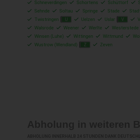
Schneverdingen
Schortens
Schüttorf
Sehnde
Soltau
Springe
Stade
Stad
Twistringen
Uelzen
Uslar
V
U
V
Walsrode
Weener
Werlte
Westerstede
Winsen (Luhe)
Wittingen
Wittmund
Wol
Wustrow (Wendland)
Zeven
Z
Abholung in weiteren 
ABHOLUNG INNERHALB 24 STUNDEN DANK DEUTSCH