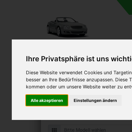
Ihre Privatsphäre ist uns wicht
Diese Website verwendet Cookies und Targeting
Autoankauf in Dissen am
besser an Ihre Bedürfnisse anzupassen. Diese
Wald Niedersachsen (D
kommen oder um unsere Website weiter zu ent
Online Auto verkaufen & grati
Alle akzeptieren
Einstellungen ändern
Auf Wunsch sofort Geld für Ihr Au