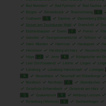
Bad Nenndorf
Bad Pyrmont
Bad Sachsa
Bergen
Bersenbrück
Braunschweig
C
Cuxhaven
Damme
Dannenberg (Elbe)
D
Dissen am Teutoburger Wald
Dransfeld
Du
Eschershausen
Esens
Freren
Fri
F
Gehrden
Georgsmarienhütte
Gifhorn
G
Hann. Münden
Hannover
Hardegsen
Ha
Hemmoor
Herzberg am Harz
Hessisch Old
Hoya
Jever
Königslutter am E
J
K
Leer (Ostfriesland)
Lehrte
Lingen
Ling
Lüneburg
Lüneburg, Hansestadt
Löningen
Neuenhaus
Neustadt am Rübenberge
N
Nordhorn
Northeim
Obernkirchen
O
Osterholz-Scharmbeck
Osterode am Harz
Quakenbrück
Rehburg-Loccum
Q
R
Rotenburg (Wümme)
Sachsenhagen
S