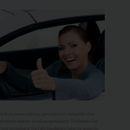
Ihr Auto online und das ganz einfach verkaufen. Eine
efonisch und per email ausgetauscht. Profitieren Sie
ld und Umgebung. Die Fahrzeugbewertung für unseren