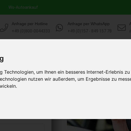
Wo-Autoankauf
Anfrage per Hotline
Anfrage per WhatsApp
+49 (0)800-0044333
+49 (0)157 - 849 157 78
HOME
AUTOANKAUF EUROPA
ig
 Technologien, um Ihnen ein besseres Internet-Erlebnis zu
 Teutoburger
 Technologien nutzen wir außerdem, um Ergebnisse zu mess
eutschland)
wickeln.
s abholen lassen
to erhalten