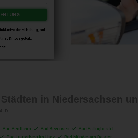
WERTUNG
inklusive der Abholung, auf
mit Dritten geteilt.
eit.
 Städten in Niedersachsen 
WALD
Bad Bentheim
Bad Bevensen
Bad Fallingbostel
Bad Lauterberg im Harz
Bad Münder am Deister