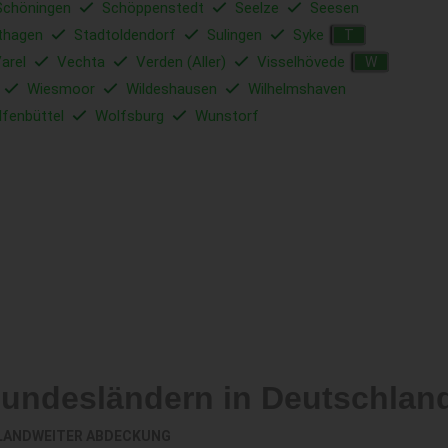
Schöningen
Schöppenstedt
Seelze
Seesen
thagen
Stadtoldendorf
Sulingen
Syke
T
arel
Vechta
Verden (Aller)
Visselhövede
W
Wiesmoor
Wildeshausen
Wilhelmshaven
fenbüttel
Wolfsburg
Wunstorf
Bundesländern in Deutschlan
LANDWEITER ABDECKUNG