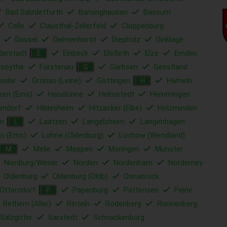
Bad Salzdetfurth
Barsinghausen
Bassum
Celle
Clausthal-Zellerfeld
Cloppenburg
Dassel
Delmenhorst
Diepholz
Dinklage
derstadt
Einbeck
Elsfleth
Elze
Emden
E
esoythe
Fürstenau
Garbsen
Geestland
G
oslar
Gronau (Leine)
Göttingen
Hameln
H
ren (Ems)
Haselünne
Helmstedt
Hemmingen
endorf
Hildesheim
Hitzacker (Elbe)
Holzminden
lm
Laatzen
Langelsheim
Langenhagen
L
en (Ems)
Lohne (Oldenburg)
Lüchow (Wendland)
Melle
Meppen
Moringen
Munster
M
Nienburg/Weser
Norden
Nordenham
Norderney
Oldenburg
Oldenburg (Oldb)
Osnabrück
Otterndorf
Papenburg
Pattensen
Peine
P
Rethem (Aller)
Rinteln
Rodenberg
Ronnenberg
Salzgitter
Sarstedt
Schnackenburg