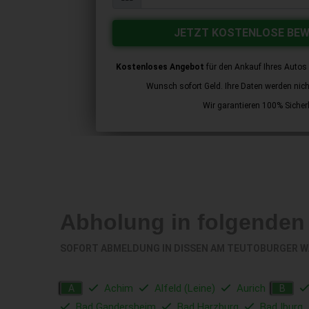
JETZT KOSTENLOSE BE
Kostenloses Angebot
für den Ankauf Ihres Autos 
Wunsch sofort Geld. Ihre Daten werden nicht 
Wir garantieren 100% Sicherh
Abholung in folgenden
SOFORT ABMELDUNG IN
DISSEN AM TEUTOBURGER 
Achim
Alfeld (Leine)
Aurich
A
B
Bad Gandersheim
Bad Harzburg
Bad Iburg