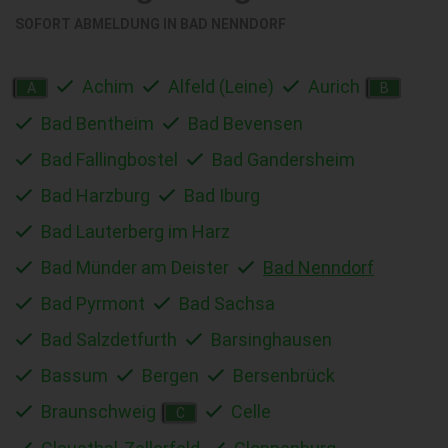
SOFORT ABMELDUNG IN
BAD NENNDORF
Achim
Alfeld (Leine)
Aurich
A
B
Bad Bentheim
Bad Bevensen
Bad Fallingbostel
Bad Gandersheim
Bad Harzburg
Bad Iburg
Bad Lauterberg im Harz
Bad Münder am Deister
Bad Nenndorf
Bad Pyrmont
Bad Sachsa
Bad Salzdetfurth
Barsinghausen
Bassum
Bergen
Bersenbrück
Braunschweig
Celle
C