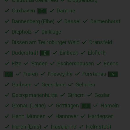
Clausthal-Zellerfeld
Cloppenburg
Cuxhaven
Damme
D
Dannenberg (Elbe)
Dassel
Delmenhorst
Diepholz
Dinklage
Dissen am Teutoburger Wald
Dransfeld
Duderstadt
Einbeck
Elsfleth
E
Elze
Emden
Eschershausen
Esens
Freren
Friesoythe
Fürstenau
F
G
Garbsen
Geestland
Gehrden
Georgsmarienhütte
Gifhorn
Goslar
Gronau (Leine)
Göttingen
Hameln
H
Hann. Münden
Hannover
Hardegsen
Haren (Ems)
Haselünne
Helmstedt