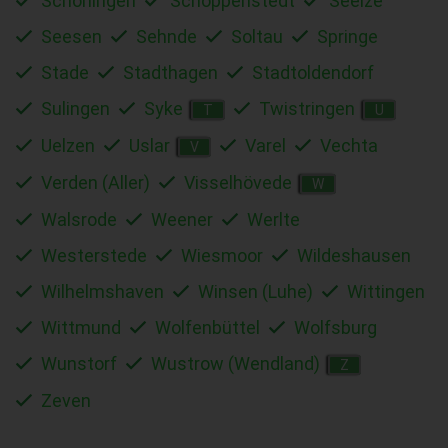
Schöningen
Schöppenstedt
Seelze
Seesen
Sehnde
Soltau
Springe
Stade
Stadthagen
Stadtoldendorf
Sulingen
Syke
Twistringen
T
U
Uelzen
Uslar
Varel
Vechta
V
Verden (Aller)
Visselhövede
W
Walsrode
Weener
Werlte
Westerstede
Wiesmoor
Wildeshausen
Wilhelmshaven
Winsen (Luhe)
Wittingen
Wittmund
Wolfenbüttel
Wolfsburg
Wunstorf
Wustrow (Wendland)
Z
Zeven