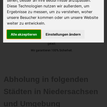
sehen, besser an Ihre Bedürfnisse anzupassen.
Diese Technologien nutzen wir außerdem, um
Ergebnisse zu messen, um zu verstehen, woher
unsere Besucher kommen oder um unsere Website
JETZT KOSTENLOSE BEWERTUNG
weiter zu entwickeln.
Kostenloses Angebot
für den Ankauf Ihres Autos inklusive der
Alle akzeptieren
Einstellungen ändern
Abholung, auf Wunsch sofort Geld. Ihre Daten werden nicht mit Dritten
geteilt.
Wir garantieren 100% Sicherheit.
Abholung in folgenden
Städten in Niedersachsen
und Umgebung