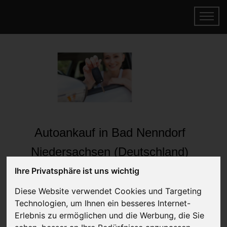
Autoankauf in Bad Nenndorf
Niedersachsen (Deutschland)
Online Auto verkaufen & gratis abholen
Ihre Privatsphäre ist uns wichtig
lassen
Diese Website verwendet Cookies und Targeting
Auf Wunsch sofort Geld für Ihr Auto erhalten
Technologien, um Ihnen ein besseres Internet-
Erlebnis zu ermöglichen und die Werbung, die Sie