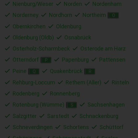
Nienburg/Weser
Norden
Nordenham
Norderney
Nordhorn
Northeim
O
Obernkirchen
Oldenburg
Oldenburg (Oldb)
Osnabrück
Osterholz-Scharmbeck
Osterode am Harz
Otterndorf
Papenburg
Pattensen
P
Peine
Quakenbrück
Q
R
Rehburg-Loccum
Rethem (Aller)
Rinteln
Rodenberg
Ronnenberg
Rotenburg (Wümme)
Sachsenhagen
S
Salzgitter
Sarstedt
Schnackenburg
Schneverdingen
Schortens
Schüttorf