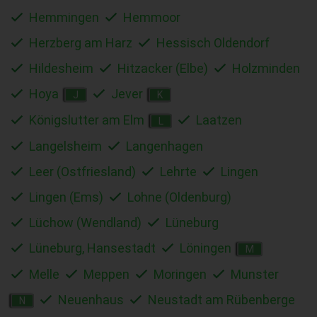
Hemmingen
Hemmoor
Herzberg am Harz
Hessisch Oldendorf
Hildesheim
Hitzacker (Elbe)
Holzminden
Hoya
Jever
J
K
Königslutter am Elm
Laatzen
L
Langelsheim
Langenhagen
Leer (Ostfriesland)
Lehrte
Lingen
Lingen (Ems)
Lohne (Oldenburg)
Lüchow (Wendland)
Lüneburg
Lüneburg, Hansestadt
Löningen
M
Melle
Meppen
Moringen
Munster
Neuenhaus
Neustadt am Rübenberge
N