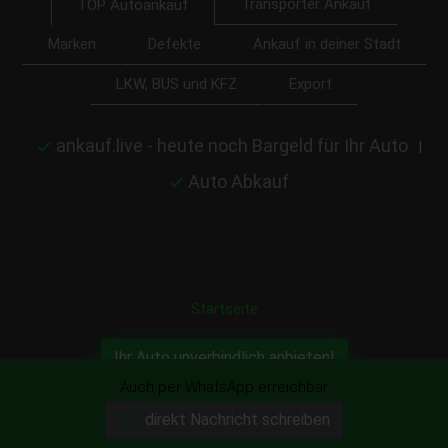
Transporter Ankauf
TOP Autoankauf
Marken
Defekte
Ankauf in deiner Stadt
LKW, BUS und KFZ
Export
ankauf.live - heute noch Bargeld für Ihr Auto
|
Auto Abkauf
Startseite
Ihr Auto unverbindlich anbieten!
Auch per WhatsApp erreichbar
direkt Nachricht schreiben